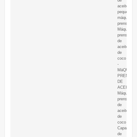
de
aceite
pequeña
máquina
prensadora
Máquina
prensadora
de
aceite
de
coco
-
MáQUINA
PRENSA
DE
ACEITE.
Máquina
prensadora
de
aceite
de
coco
Capacidad
de