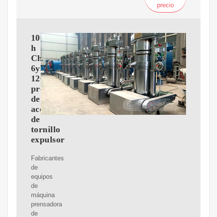
precio
100kg
h
China
6yl-
120
prensa
de
aceite
de
tornillo
expulsor
Fabricantes
de
equipos
de
máquina
prensadora
de