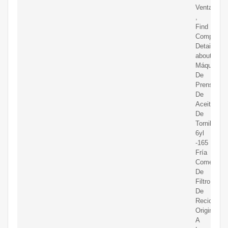
Venta
,
Find
Complete
Details
about
Máquina
De
Prensa
De
Aceite
De
Tornillo
6yl
-165
Fría
Comercial
De
Filtro
De
Reciclaje
Original
A