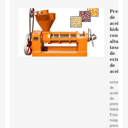
Prensa
de
aceite
hidrául
con
alta
tasa
de
extracc
de
aceite
extracción
de
aceite
de
prensa
hidráulica.
Esta
máquina
prensadora