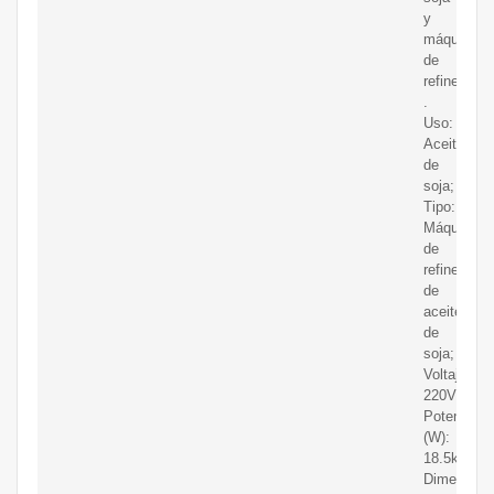
y
máquina
de
refinería
.
Uso:
Aceite
de
soja;
Tipo:
Máquina
de
refinería
de
aceite
de
soja;
Voltaje:
220V/380V
Potencia
(W):
18.5kw;
Dimensión