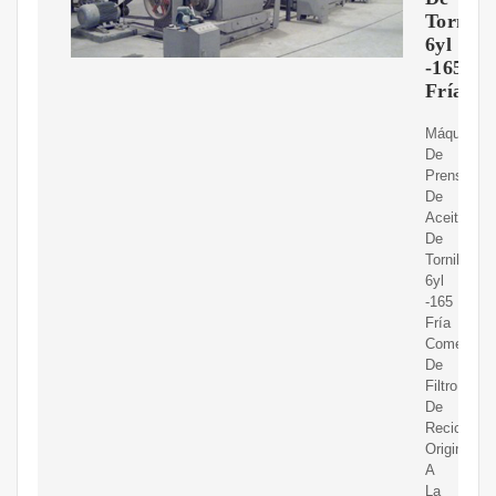
Tornill
6yl
-165
Fría
Máquina
De
Prensa
De
Aceite
De
Tornillo
6yl
-165
Fría
Comercial
De
Filtro
De
Reciclaje
Original
A
La