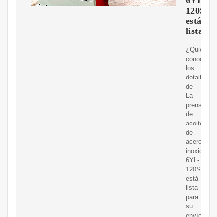
6YL-
120S
está
lista
¿Quieres
conocer
los
detalles
de
La
prensa
de
aceite
de
acero
inoxidable
6YL-
120S
está
lista
para
su
envío