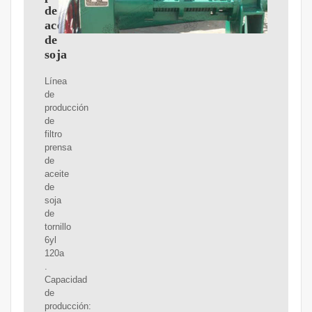
de
aceite
de
soja
Línea
de
producción
de
filtro
prensa
de
aceite
de
soja
de
tornillo
6yl
120a
.
Capacidad
de
producción: