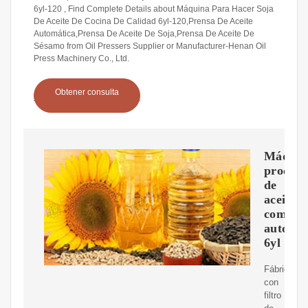
6yl-120 , Find Complete Details about Máquina Para Hacer Soja
De Aceite De Cocina De Calidad 6yl-120,Prensa De Aceite
Automática,Prensa De Aceite De Soja,Prensa De Aceite De
Sésamo from Oil Pressers Supplier or Manufacturer-Henan Oil
Press Machinery Co., Ltd.
Obtener consulta
Máquin
procesa
de
aceite
comple
automát
6yl
Fábrica
con
filtro