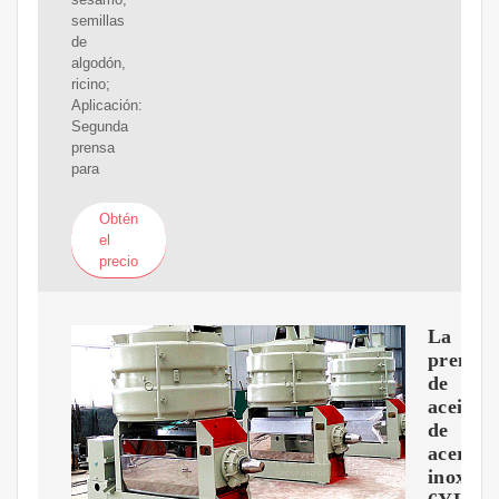
semillas
de
algodón,
ricino;
Aplicación:
Segunda
prensa
para
Obtén
el
precio
La
prensa
de
aceite
de
acero
inoxida