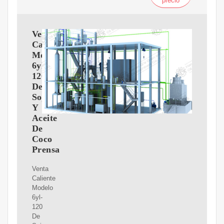
precio
Venta
Caliente
Modelo
6yl-
120
De
Soja
Y
Aceite
De
Coco
Prensa
Venta
Caliente
Modelo
6yl-
120
De