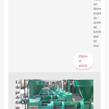
se
denomina
expulsor
de
aceite
de
tornillo,
que
es
una
Obtén
el
precio
Línea
de
producción
de
filtro
prensa