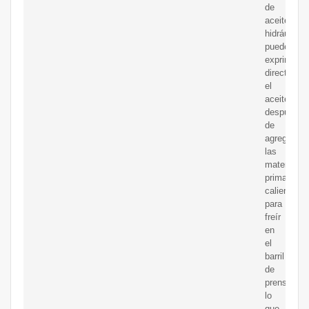
de
aceite
hidráulica
puede
exprimir
directamen
el
aceite
después
de
agregar
las
materias
primas
calientes
para
freír
en
el
barril
de
prensado,
lo
que