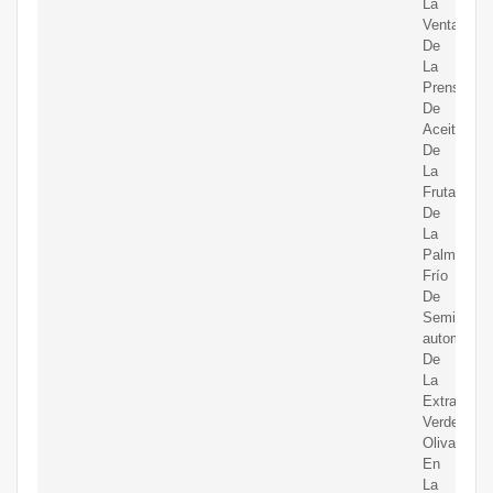
La
Venta,Máq
De
La
Prensa
De
Aceite
De
La
Fruta
De
La
Palma,Coc
Frío
De
Semi-
autom
De
La
Extracción
Verde
Oliva
En
La