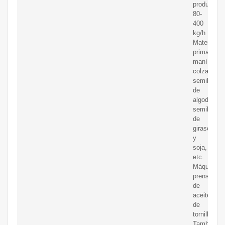
producción
80-
400
kg/h
Materia
prima:
maní,
colza,
semillas
de
algodón,
semillas
de
girasol
y
soja,
etc.
Máquina
prensadora
de
aceite
de
tornillo
También