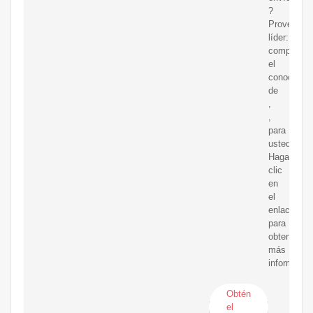
?
Proveedor
líder:
compartirá
el
conocimie
de
,
,
para
usted.
Haga
clic
en
el
enlace
para
obtener
más
informació
Obtén
el