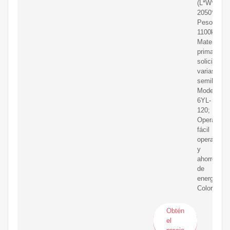
(L*W*H):
2050*1350
Peso:
1100kg;
Materia
prima:
solicitar
varias
semillas;
Modelo:
6YL-
120;
Operación:
fácil
operación
y
ahorro
de
energía;
Color
Obtén
el