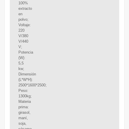
100%
extracto
en
polvo;
Voltaje:
220
V/380
V/440
V;
Potencia
(W):
5,5
kw;
Dimensión
(L*W*H):
2500*1600*2500;
Peso:
1300kg;
Materia
prima:
girasol,
maní,
soja,
sésamo,