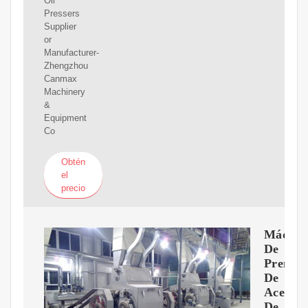
Oil
Pressers
Supplier
or
Manufacturer-
Zhengzhou
Canmax
Machinery
&
Equipment
Co
Obtén
el
precio
Máquin
De
Prensa
De
Aceite
De