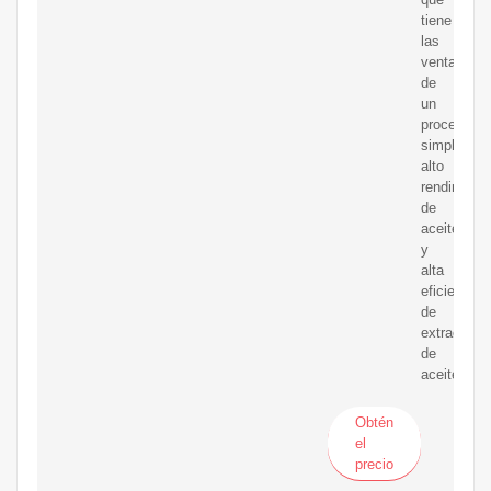
tiene
las
ventajas
de
un
proceso
simple,
alto
rendimient
de
aceite
y
alta
eficiencia
de
extracción
de
aceite.
Obtén
el
precio