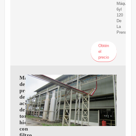
Máquina
6yl
120
De
La
Prensa
Obtén
el
precio
Máquina
de
prensa
de
aceite
de
tornillo
hidráulico
con
filtro