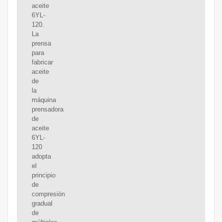
aceite
6YL-
120.
La
prensa
para
fabricar
aceite
de
la
máquina
prensadora
de
aceite
6YL-
120
adopta
el
principio
de
compresión
gradual
de