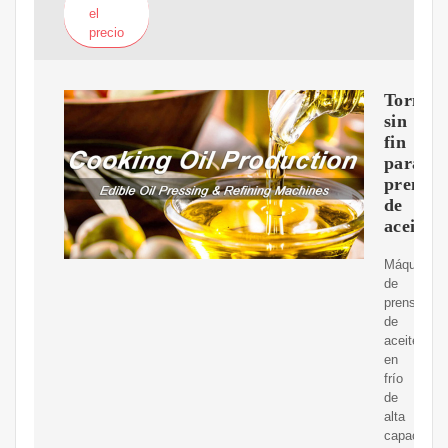
el
precio
Tornill
sin
fin
para
prensa
de
aceite
Máquina
de
prensa
de
aceite
en
frío
de
alta
capacidad,