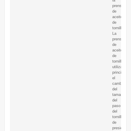
la
prensa
de
aceite
de
tornillo.
La
prensa
de
aceite
de
tornillo
utiliza
principalm
el
cambio
del
tamaño
del
paso
del
tornillo
de
presión