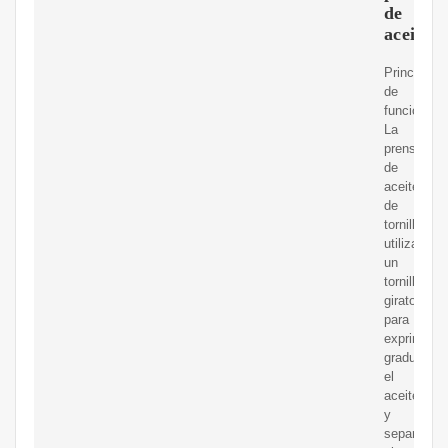
de
aceite
Principio
de
funcionami
La
prensa
de
aceite
de
tornillo
utiliza
un
tornillo
giratorio
para
exprimir
gradualme
el
aceite
y
separa