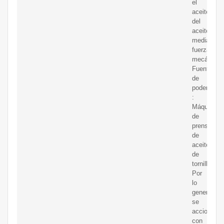
el
aceite
del
aceite
mediante
fuerza
mecánica.
Fuente
de
poder
:
Máquina
de
prensado
de
aceite
de
tornillo
Por
lo
general,
se
accionan
con