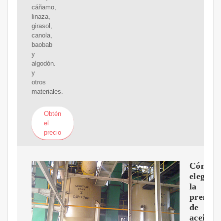
cáñamo,
linaza,
girasol,
canola,
baobab
y
algodón.
y
otros
materiales.
Obtén
el
precio
Cómo
elegir
la
prensa
de
aceite