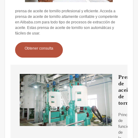
prensa de aceite de tornillo profesional y eficiente. Acceda a
prensa de aceite de tornillo altamente confiable y competente
en Alibaba.com para todo tipo de procesos de extracción de
aceite. Estas prensa de aceite de tornillo son automáticas y
fáciles de usar.
Obtener consulta
Prensa
de
aceite
de
tornillo
Principio
de
funcionami
de