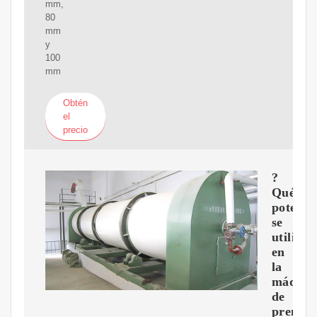
mm,
80
mm
y
100
mm
Obtén
el
precio
?
Qué
potenci
se
utiliza
en
la
máquin
de
prensa