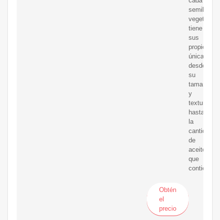
cada
semilla
vegetal
tiene
sus
propiedade
únicas,
desde
su
tamaño
y
textura
hasta
la
cantidad
de
aceite
que
contiene.
Obtén
el
precio