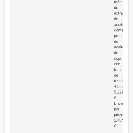
máquina
de
extracción
de
aceite
comercial,
prensas
de
aceite
de
soja
con
transporta
de
tornillo
4.882,02-
5.227,21
€
Envío
por
pieza:
1.484,84
€