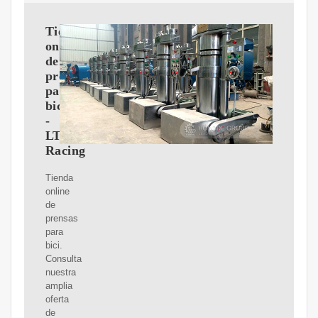
Tienda
online
de
prensas
para
bicicleta
-
LTM
Racing
Tienda
online
de
prensas
para
bici.
Consulta
nuestra
amplia
oferta
de