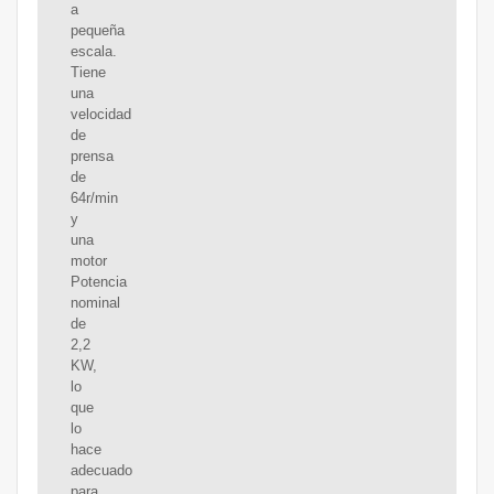
a
pequeña
escala.
Tiene
una
velocidad
de
prensa
de
64r/min
y
una
motor
Potencia
nominal
de
2,2
KW,
lo
que
lo
hace
adecuado
para