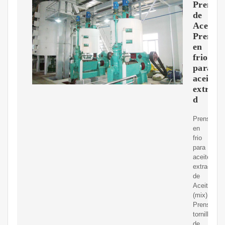
Prensa
de
Aceite.
Prensa
en
frio
para
aceite.
extract
d
Prensa
en
frio
para
aceite.
extractor
de
Aceite
(mix).
Prensa
tornillo
de