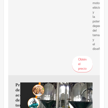
motores
eléctricos
y
la
potencia
depende
del
tamaño
y
el
diseño
Obtén
el
precio
Prensa
de
aceite
de
tornillo