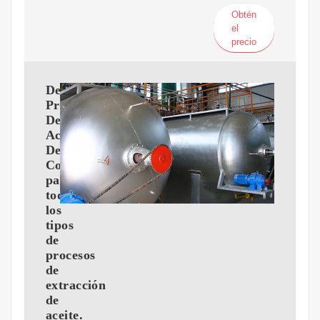
Obtén
el
precio
De
Prensa
De
Aceite
De
Coco
para
todos
los
tipos
de
procesos
de
extracción
de
aceite.