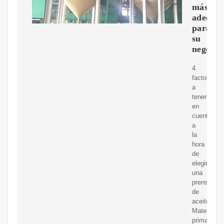
más
adecua
para
su
negocio
4
factores
a
tener
en
cuenta
a
la
hora
de
elegir
una
prensa
de
aceite
Materias
primas.