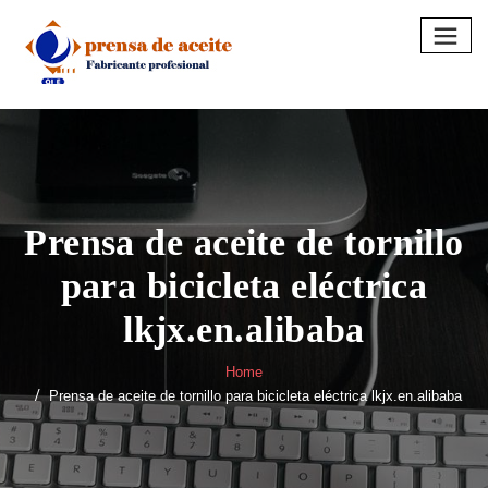
Skip
to
content
Prensa de aceite de tornillo
para bicicleta eléctrica
lkjx.en.alibaba
Home
Prensa de aceite de tornillo para bicicleta eléctrica lkjx.en.alibaba