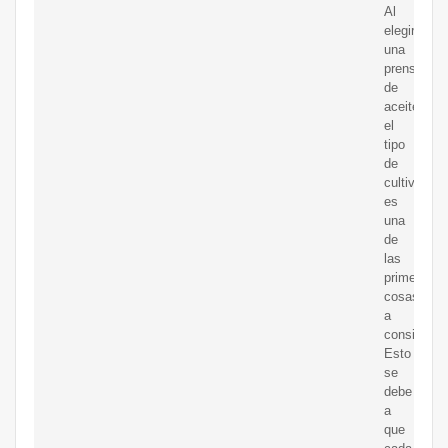
Al
elegir
una
prensa
de
aceite,
el
tipo
de
cultivo
es
una
de
las
primeras
cosas
a
considerar.
Esto
se
debe
a
que