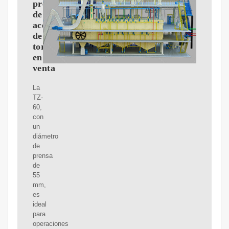
prensa
de
aceite
de
tornillo
en
venta
La
TZ-
60,
con
un
diámetro
de
prensa
de
55
mm,
es
ideal
para
operaciones