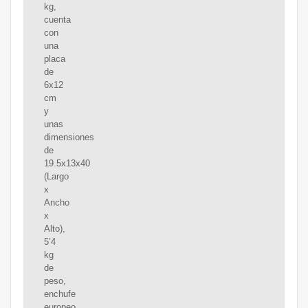
kg,
cuenta
con
una
placa
de
6x12
cm
y
unas
dimensiones
de
19.5x13x40
(Largo
x
Ancho
x
Alto),
5’4
kg
de
peso,
enchufe
europeo,