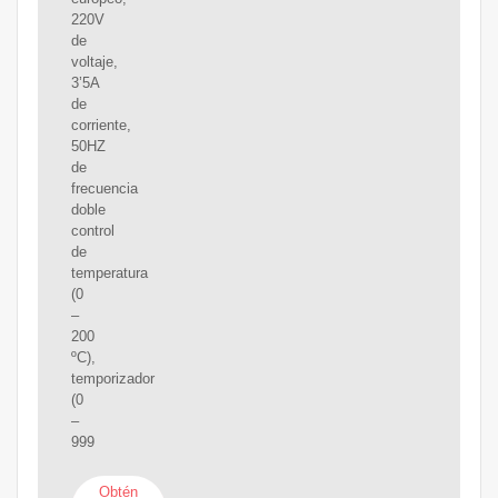
220V
de
voltaje,
3’5A
de
corriente,
50HZ
de
frecuencia
doble
control
de
temperatura
(0
–
200
ºC),
temporizador
(0
–
999
Obtén