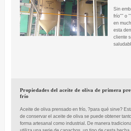
Sin emba
frío"" o
en mucha
esta den
cliente 
saludabl
Propiedades del aceite de oliva de primera pre
frío
Aceite de oliva prensado en frío, ?para qué sirve? Es
de conservar el aceite de oliva se puede obtener tant
forma artesanal como industrial. De manera tradiciona
utiliza una serie de capachos, un tipo de cesta hecha