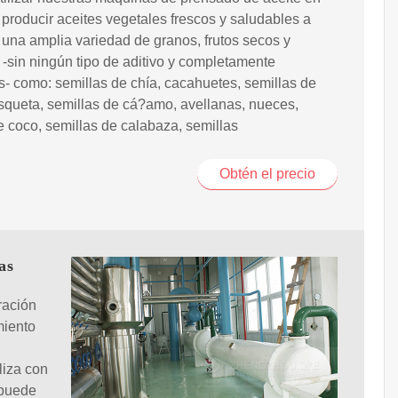
a producir aceites vegetales frescos y saludables a
e una amplia variedad de granos, frutos secos y
 -sin ningún tipo de aditivo y completamente
s- como: semillas de chía, cacahuetes, semillas de
queta, semillas de cá?amo, avellanas, nueces,
 coco, semillas de calabaza, semillas
Obtén el precio
as
ración
miento
liza con
 puede