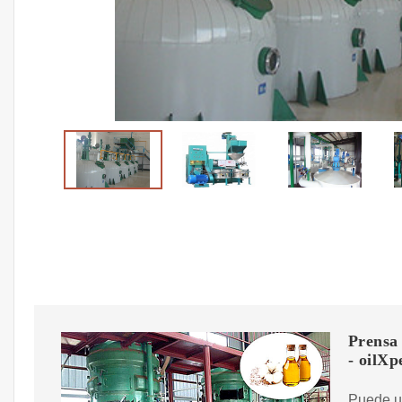
Prensa 
- oilXp
Puede ut