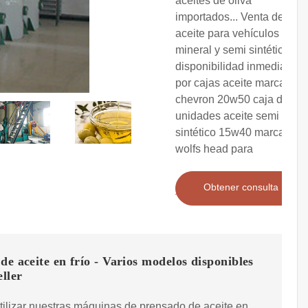
aceites de oliva
importados... Venta de
aceite para vehículos
mineral y semi sintético
disponibilidad inmediata
por cajas aceite marca
chevron 20w50 caja de 12
unidades aceite semi
sintético 15w40 marca
wolfs head para
Obtener consulta
de aceite en frío - Varios modelos disponibles
eller
ilizar nuestras máquinas de prensado de aceite en