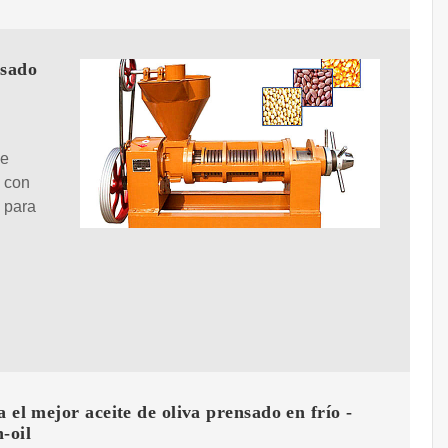
nsado
se
 con
 para
el mejor aceite de oliva prensado en frío -
-oil