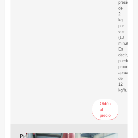
presionar
de
2
kg
por
vez
(10
minutos).
Es
decir,
puede
procesar
aproximad
de
12
kg/h.
Obtén
el
precio
Prensa