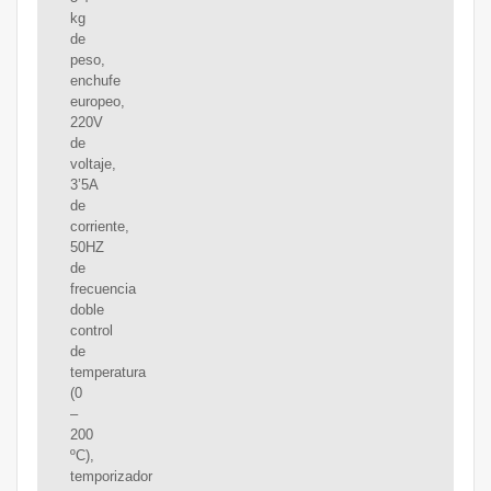
kg
de
peso,
enchufe
europeo,
220V
de
voltaje,
3’5A
de
corriente,
50HZ
de
frecuencia
doble
control
de
temperatura
(0
–
200
ºC),
temporizador