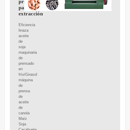
precio
para
extracción
Eficiencia
linaza
aceite
de
soja
maquinaria
de
prensado
en
frío/Girasol
máquina
de
prensa
de
aceite
de
canola
Maíz
Soja
Cacahuete