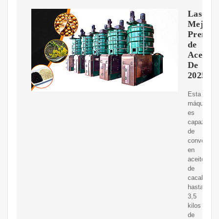
Las
Mejore
Prensas
de
Aceite
De
2025
Esta
máquina
es
capaz
de
convertir
en
aceite
de
cacahuete
hasta
3,5
kilos
de