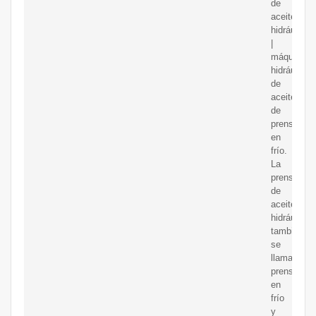
de
aceite
hidráulica
|
máquina
hidráulica
de
aceite
de
prensa
en
frío.
La
prensa
de
aceite
hidráulico
también
se
llama
prensa
en
frío
y