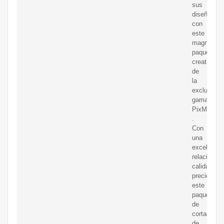
sus
diseños
con
este
magnífico
paquete
creativo
de
la
exclusiva
gama
PixMax
.
Con
una
excelente
relación
calidad-
precio,
este
paquete
de
cortador
de