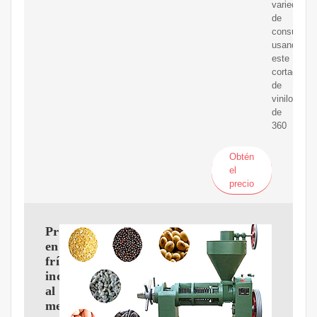
variedad
de
consumibl
usando
este
cortador
de
vinilo
de
360
Obtén
el
precio
Prensa
en
frío
industrial
al
mejor