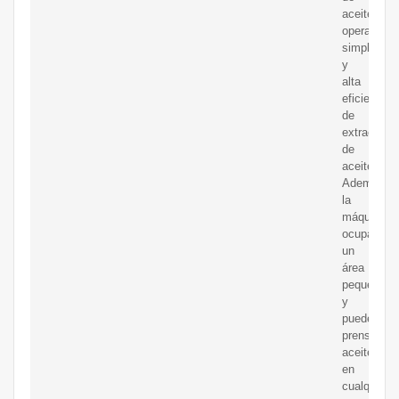
aceite,
operación
simple
y
alta
eficiencia
de
extracción
de
aceite.
Además,
la
máquina
ocupa
un
área
pequeña
y
puede
prensar
aceite
en
cualquier