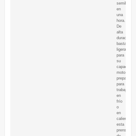
semillas
en
una
hora.
De
alta
duración,
bastante
ligera
para
su
capacidad
motora,
preparada
para
trabajar
en
frío
o
en
caliente,
esta
prensa
de