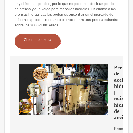
hay diferentes precios, por lo que no podemos decir un precio
de prensa y que valga para todos los modelos. En cuanto a las
prensas hidráulicas las podemos encontrar en el mercado de
diferentes precios, rondando el precio para una prensa estándar
sobre los 3000-4000 euros.
Obtener consulta
Prensa
de
aceite
hidrául
|
máquin
hidrául
de
aceite
Prensa