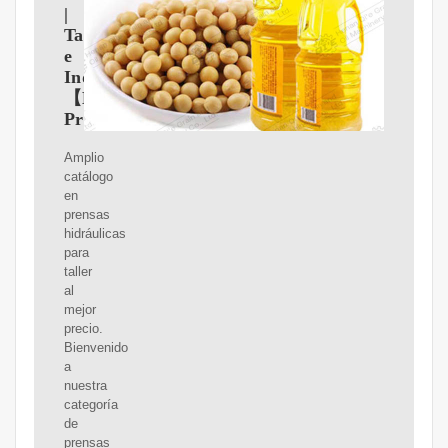
|
Taller
e
Industrial
【Mejores
Precios
Amplio
catálogo
en
prensas
hidráulicas
para
taller
al
mejor
precio.
Bienvenido
a
nuestra
categoría
de
prensas