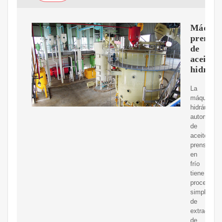
Máquin
prensa
de
aceite
hidrául
La
máquina
hidráulica
automática
de
aceite
prensado
en
frío
tiene
procedimie
simples
de
extracción
de