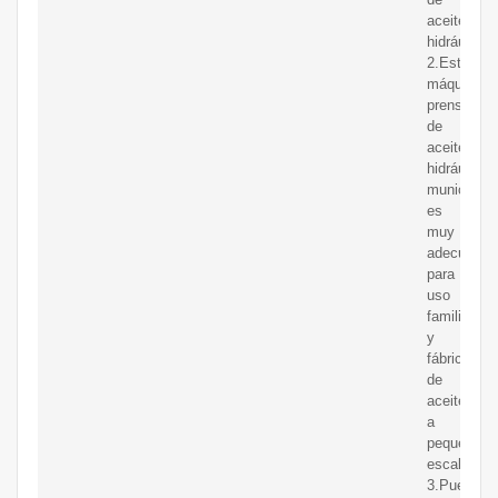
aceite
hidráulica.
2.Esta
máquina
prensadora
de
aceite
hidráulica
municipal
es
muy
adecuada
para
uso
familiar
y
fábricas
de
aceite
a
pequeña
escala.
3.Puede