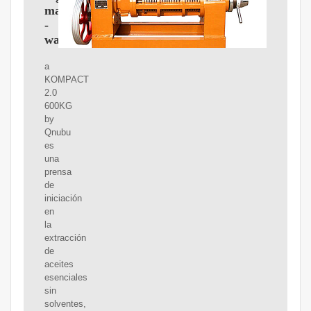
mano
-
wallapop
a
KOMPACT
2.0
600KG
by
Qnubu
es
una
prensa
de
iniciación
en
la
extracción
de
aceites
esenciales
sin
solventes,