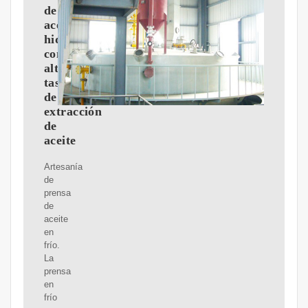
de
aceite
hidráulica
con
alta
tasa
de
extracción
de
aceite
Artesanía
de
prensa
de
aceite
en
frío.
La
prensa
en
frío