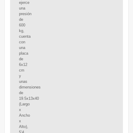
ejerce
una
presión
de
600
kg,
cuenta
con
una
placa
de
6x12
cm
y
unas
dimensiones
de
19.5x13x40
(Largo
x
Ancho
x
Alto),
5’4