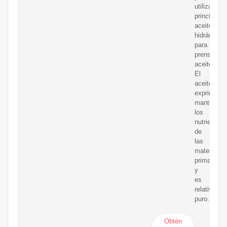
utiliza
principalm
aceite
hidráulico
para
prensar
aceite.
El
aceite
exprimido
mantendrá
los
nutrientes
de
las
materias
primas
y
es
relativame
puro.
Obtén