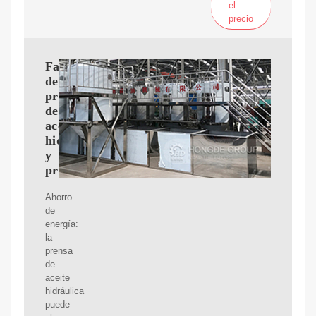
el
precio
Fabricante
de
prensas
de
aceite
hidráulico
y
prensas
Ahorro
de
energía:
la
prensa
de
aceite
hidráulica
puede