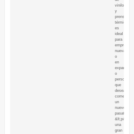
vinilo
y
prensa
térmica
es
ideal
para
empresas
nuevas
o
en
expansión
o
personas
que
desean
comenzar
un
nuevo
pasatiempo
&lt;p&gt;P
una
gran