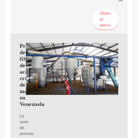
Obtén
el
precio
Prensa
de
filtro
de
aceite
crudo
de
maní
en
Venezuela
La
serie
de
prensas