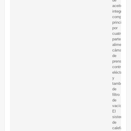
de
aceite
integrada
compuesta
principalm
por
cuatro
partes:
alimentado
cámara
de
prensa,
control
eléctrico
y
tambor
de
filtro
de
vacío.
El
sistema
de
calefacció