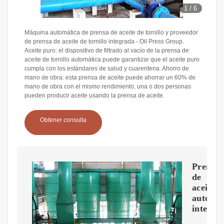
1
/
6
Máquina automática de prensa de aceite de tornillo y proveedor
de prensa de aceite de tornillo integrada - Oil Press Group.
Aceite puro: el dispositivo de filtrado al vacío de la prensa de
aceite de tornillo automática puede garantizar que el aceite puro
cumpla con los estándares de salud y cuarentena. Ahorro de
mano de obra: esta prensa de aceite puede ahorrar un 60% de
mano de obra con el mismo rendimiento, una o dos personas
pueden producir aceite usando la prensa de aceite.
Obtener consulta
Prensa
de
aceite
automát
integra