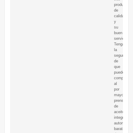
productos
de
calidad
y
su
buen
servicio.
Tenga
la
seguridad
de
que
puede
comprar
al
por
mayor
prensas
de
aceite
integradas
automátic
baratas