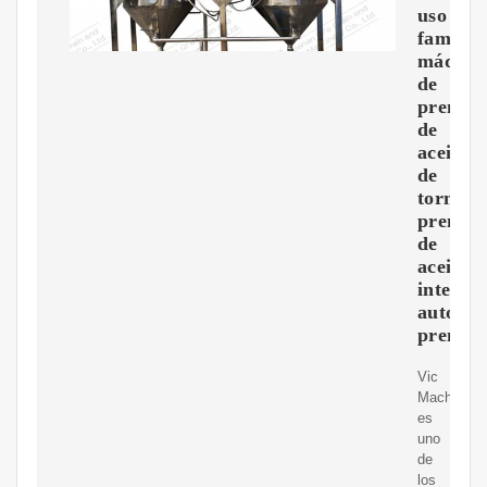
uso
familiar
máquin
de
prensa
de
aceite
de
tornillo
prensa
de
aceite
integra
automát
prensa
Vic
Machinery
es
uno
de
los