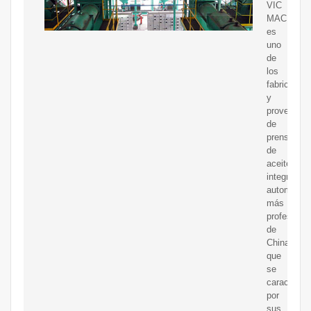
VIC
MACHINE
es
uno
de
los
fabricantes
y
proveedor
de
prensas
de
aceite
integradas
automátic
más
profesiona
de
China,
que
se
caracteriza
por
sus