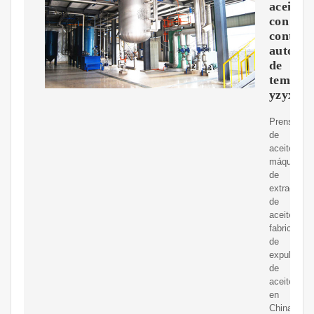
aceite
con
control
automát
de
temper
yzyx12
Prensa
de
aceite,
máquina
de
extracción
de
aceite,
fabricante
de
expulsor
de
aceite
en
China,