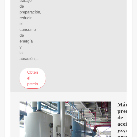
trabajo
de
preparación,
reducir
el
consumo
de
energía
y
la
abrasión,...
Obtén
el
precio
Máquin
prensa
de
aceite
yzyx12
prensa