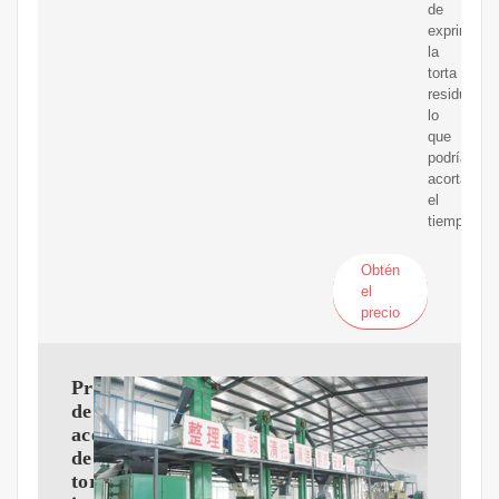
de
exprimir
la
torta
residual,
lo
que
podría
acortar
el
tiempo.
Obtén
el
precio
Prensa
de
aceite
de
tornillo