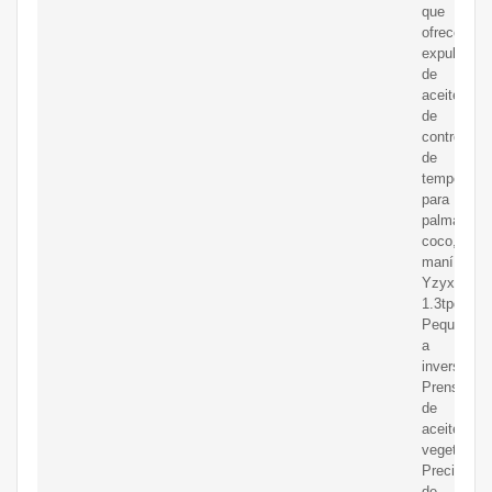
que
ofrece
expulsor
de
aceite
de
control
de
temperatur
para
palma,
coco,
maní
Yzyx120wk
1.3tpd
Peque?
a
inversión
Prensas
de
aceite
vegetal
Precio
de