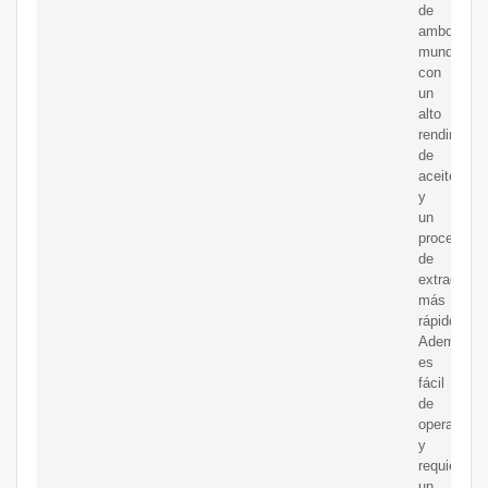
de
ambos
mundos,
con
un
alto
rendimient
de
aceite
y
un
proceso
de
extracción
más
rápido.
Además,
es
fácil
de
operar
y
requiere
un