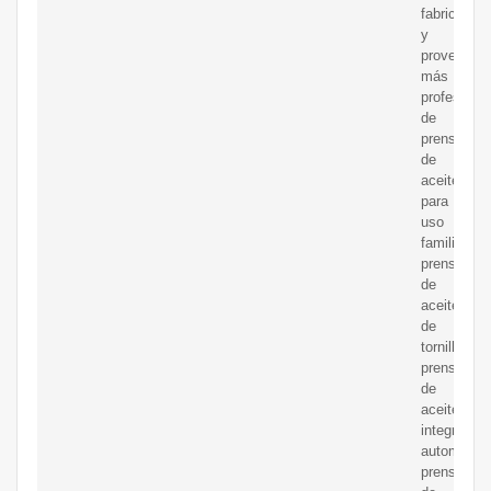
fabricantes
y
proveedor
más
profesiona
de
prensas
de
aceite
para
uso
familiar,
prensas
de
aceite
de
tornillo,
prensas
de
aceite
integradas
automática
prensas