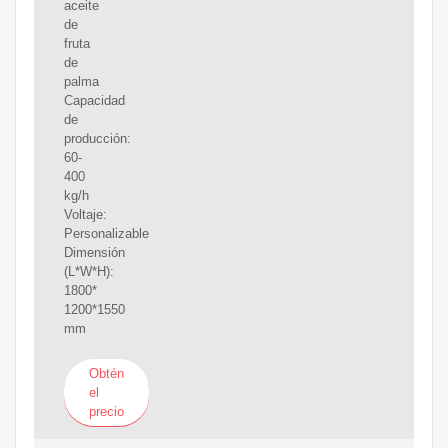
aceite
de
fruta
de
palma
Capacidad
de
producción:
60-
400
kg/h
Voltaje:
Personalizable
Dimensión
(L*W*H):
1800*
1200*1550
mm
Obtén
el
precio