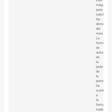
sola
máquina
para
satisfacer
las
demandas
del
mercado.
La
función
de
autocalent
de
la
jaula
de
la
prensa
ha
sustituido
a
la
forma
tradicional