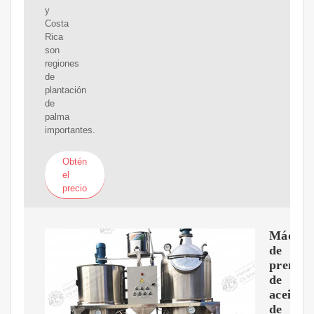
y
Costa
Rica
son
regiones
de
plantación
de
palma
importantes.
Obtén
el
precio
Máquin
de
prensa
de
aceite
de