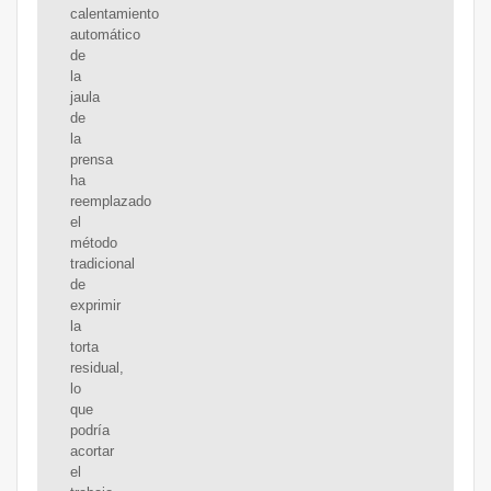
calentamiento
automático
de
la
jaula
de
la
prensa
ha
reemplazado
el
método
tradicional
de
exprimir
la
torta
residual,
lo
que
podría
acortar
el