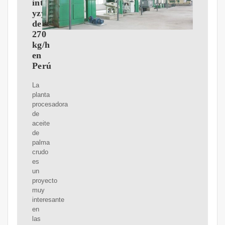
integrada
yzyx120wz
de
270
kg/h
en
Perú
La
planta
procesadora
de
aceite
de
palma
crudo
es
un
proyecto
muy
interesante
en
las