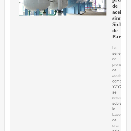
de
aceite
simple
Sichua
de
Paragu
La
serie
de
prensas
de
aceite
combinada
YZYX120
se
desarrolla
sobre
la
base
de
una