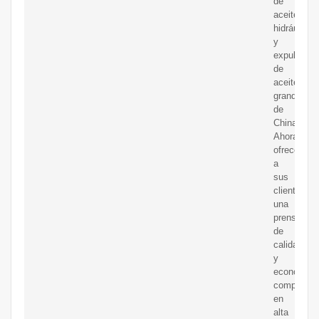
de
aceite
hidráulicas
y
expulsores
de
aceite
grandes
de
China.
Ahora
ofrecemos
a
sus
clientes
una
prensa
de
calidad
y
económica
competitiv
en
alta