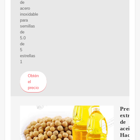
de
acero
inoxidable
para
semillas
de
5.0
de
5
estrellas
1
Obtén
el
precio
Prensa
extract
de
aceite
Hacer