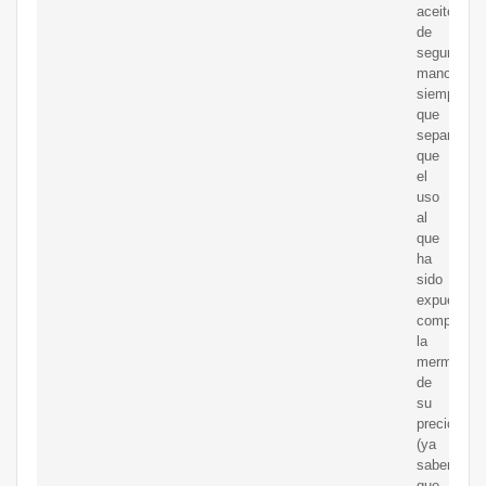
aceite
de
segunda
mano,
siempre
que
sepamos
que
el
uso
al
que
ha
sido
expuesta
compensa
la
merma
de
su
precio
(ya
sabemos
que