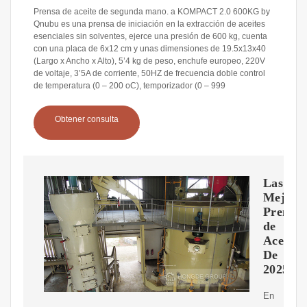
Prensa de aceite de segunda mano. a KOMPACT 2.0 600KG by
Qnubu es una prensa de iniciación en la extracción de aceites
esenciales sin solventes, ejerce una presión de 600 kg, cuenta
con una placa de 6x12 cm y unas dimensiones de 19.5x13x40
(Largo x Ancho x Alto), 5’4 kg de peso, enchufe europeo, 220V
de voltaje, 3’5A de corriente, 50HZ de frecuencia doble control
de temperatura (0 – 200 oC), temporizador (0 – 999
Obtener consulta
Las
Mejore
Prensas
de
Aceite
De
2025
En