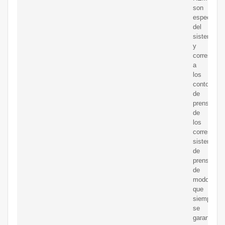
son
específico
del
sistema
y
correspon
a
los
contornos
de
prensado
de
los
correspond
sistemas
de
prensado,
de
modo
que
siempre
se
garantiza