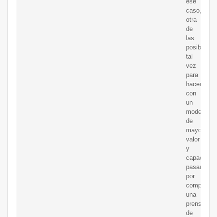
ese
caso,
otra
de
las
posibilidad
tal
vez
para
hacerse
con
un
modelo
de
mayor
valor
y
capacidad,
pasaría
por
comprar
una
prensa
de