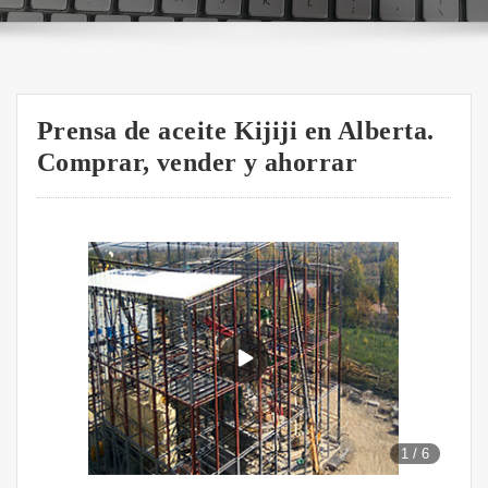
Prensa de aceite Kijiji en Alberta.
Comprar, vender y ahorrar
1
/
6