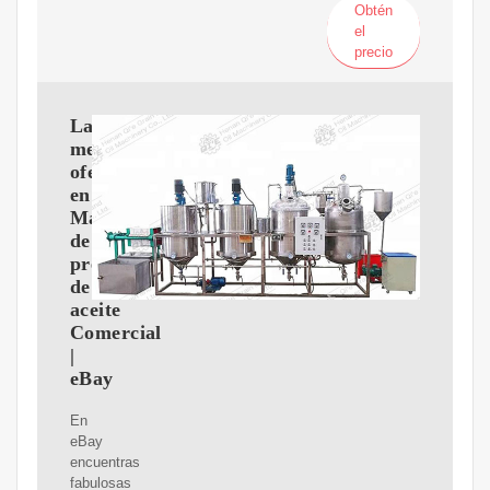
Obtén
el
precio
Las
mejores
ofertas
en
Máquinas
de
prensa
de
aceite
Comercial
|
eBay
En
eBay
encuentras
fabulosas