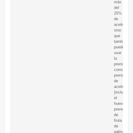
más
del
25%
de
aceite,
sino
que
también
puede
usar
la
prensa
como
prensa
de
aceitunas
(incluido
el
hueso),
prensa
de
fruta
de
palma,