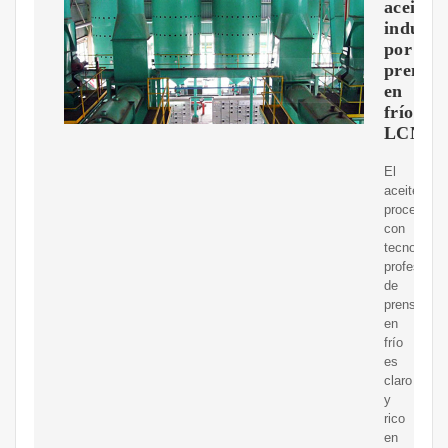
aceite
industri
por
prensa
en
frío
LCNF6
El
aceite
procesado
con
tecnología
profesional
de
prensado
en
frío
es
claro
y
rico
en