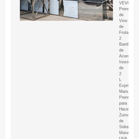
VEVOR
Prensa
de
Vino
de
Frutas
2
Barriles
de
Acero
Inoxidable
de
2
L
Exprimidor
Manual
Prensa
para
Hacer
Zumo
de
Sidra,
Manzana,
UVA,