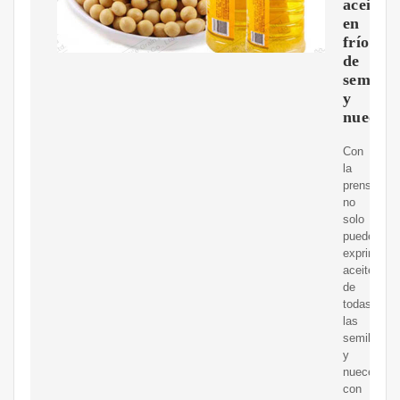
aceite
en
frío
de
semilla
y
nueces
Con
la
prensa
no
solo
puede
exprimir
aceite
de
todas
las
semillas
y
nueces
con