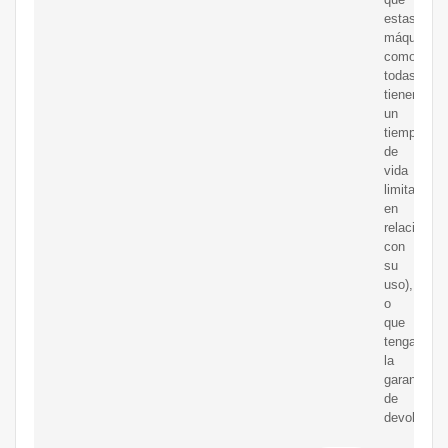
estas
máquinas,
como
todas,
tienen
un
tiempo
de
vida
limitado,
en
relación
con
su
uso),
o
que
tengamos
la
garantía
de
devolución