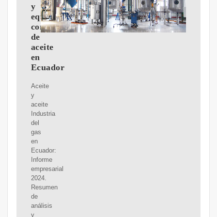
y
equipo
completo/prensa
de
aceite
en
Ecuador
Aceite
y
aceite
Industria
del
gas
en
Ecuador:
Informe
empresarial
2024.
Resumen
de
análisis
y