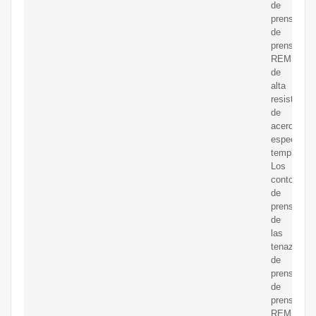
de
prensar/ani
de
prensar
REMS
de
alta
resistencia
de
acero
especial
templado.
Los
contornos
de
prensado
de
las
tenazas
de
prensar/ani
de
prensar
REMS