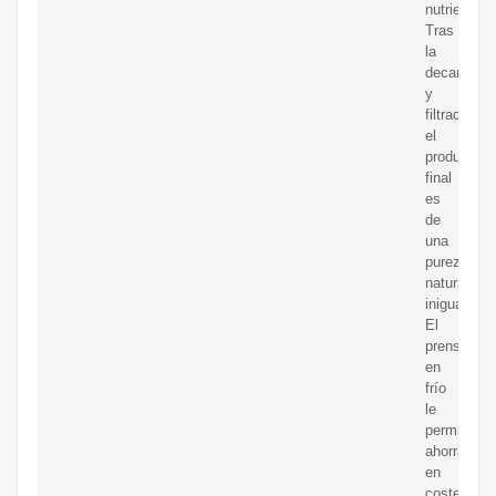
nutrientes.
Tras
la
decantació
y
filtración,
el
producto
final
es
de
una
pureza
natural
inigualable
El
prensado
en
frío
le
permite
ahorrar
en
costes