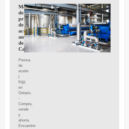
Máquina
de
prensado
de
aceite
automática
de
Canadá
Prensa
de
aceite
|
Kijiji
en
Ontario.
-
Compra,
vende
y
ahorra.
Encuentre