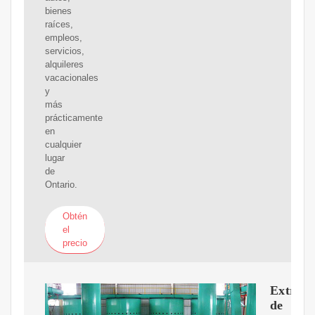
bienes
raíces,
empleos,
servicios,
alquileres
vacacionales
y
más
prácticamente
en
cualquier
lugar
de
Ontario.
Obtén
el
precio
Extract
de