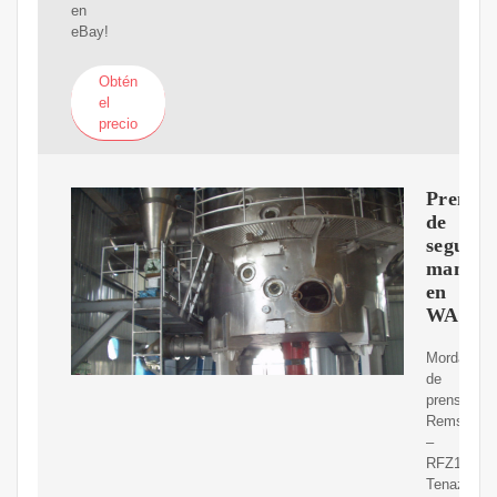
en
eBay!
Obtén
el
precio
Prensa
de
segund
mano
en
WALL
Mordaza
de
prensa
Rems
–
RFZ18
Tenazas