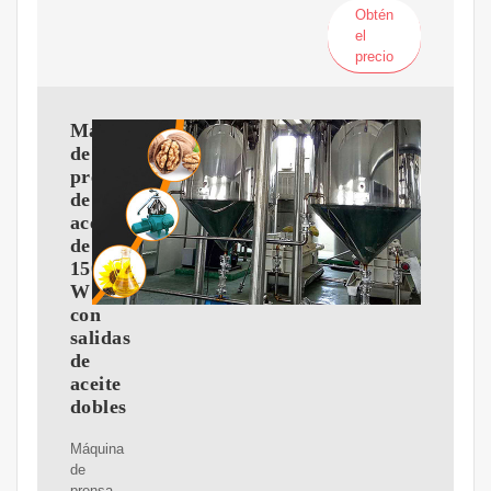
Obtén
el
precio
Máquina
de
prensa
de
aceite
de
1500
W
con
salidas
de
aceite
dobles
Máquina
de
prensa