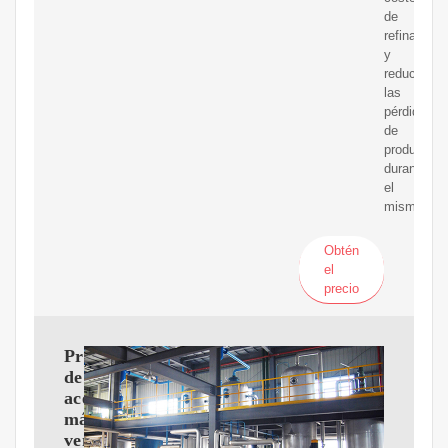
de
refinado
y
reducir
las
pérdidas
de
producto
durante
el
mismo.
Obtén
el
precio
Prensa
de
aceite
más
vendida