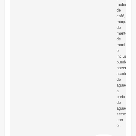
molinillo
de
café,
máquina
de
mantequill
de
maní
e
incluso
puede
hacer
aceite
de
aguacate
a
partir
de
aguacates
secos
con
él.