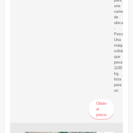
para
una
variedad
de
ubicacione
-
Peso:
Una
máquina
sólida
que
pesa
1100
kg,
lista
para
un
Obtén
el
precio