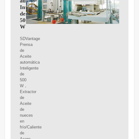
automática
Inteligente
de
500
W
SDVantage
Prensa
de
Aceite
automática
Inteligente
de
500
W，
Extractor
de
Aceite
de
nueces
en
frío/Caliente
de
Acero