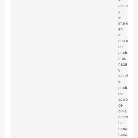
alimentos
y
el
interés
en
el
consumo
de
productos
más
naturales
y
saludables
la
producción
de
aceite
de
oliva
casero
ha
tomado
fuerza.