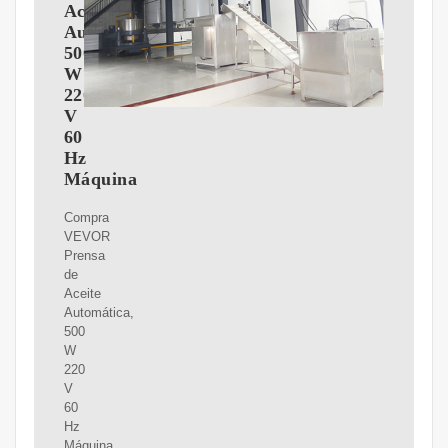
Aceite
Automática,
500
W
220
V
60
Hz
Máquina
Compra
VEVOR
Prensa
de
Aceite
Automática,
500
W
220
V
60
Hz
Máquina