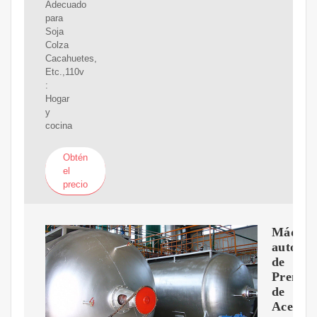
Adecuado
para
Soja
Colza
Cacahuetes,
Etc.,110v
:
Hogar
y
cocina
Obtén
el
precio
Máquin
automát
de
Prensa
de
Aceite