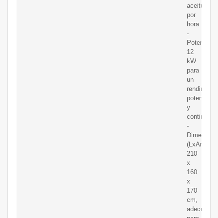
aceitunas
por
hora
-
Potencia:
12
kW
para
un
rendimient
potente
y
continuo
-
Dimension
(LxAnxAl):
210
x
160
x
170
cm,
adecuadas