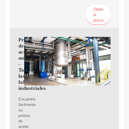
Obtén
el
precio
Prensa
de
aceite
automática
-
Todos
los
fabricantes
industriales
Encuentre
fácilmente
su
prensa
de
aceite