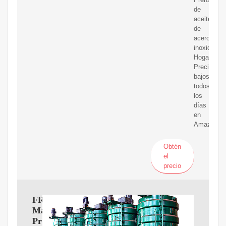
de
aceite
de
acero
inoxidable
Hogar.
Precios
bajos
todos
los
días
en
Amazon.
Obtén
el
precio
FREEDOH
Máquina
Prensado