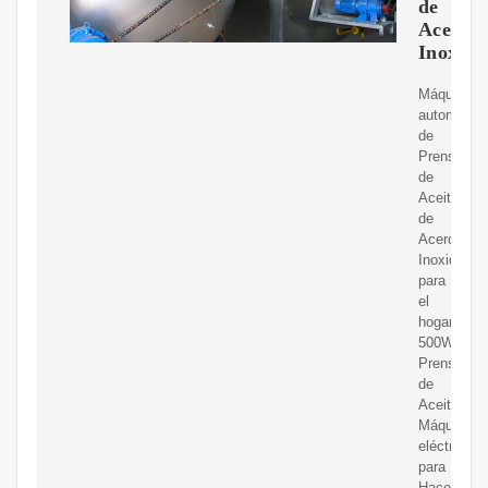
de
Acero
Inoxida
Máquina
automática
de
Prensa
de
Aceite
de
Acero
Inoxidable
para
el
hogar
500W
Prensa
de
Aceite
Máquina
eléctrica
para
Hacer