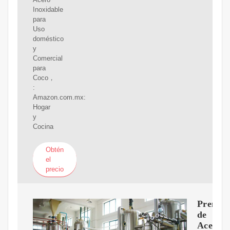
Inoxidable
para
Uso
doméstico
y
Comercial
para
Coco，
:
Amazon.com.mx:
Hogar
y
Cocina
Obtén
el
precio
Prensas
de
Aceite