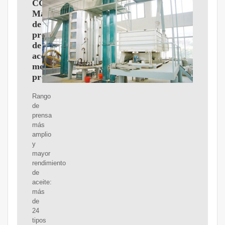
CGOLDENWALL
Máquina
de
prensa
de
aceite
mejorada,
prensa
Rango
de
prensa
más
amplio
y
mayor
rendimiento
de
aceite:
más
de
24
tipos