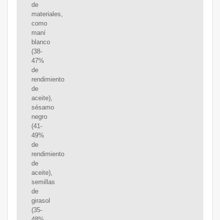
de
materiales,
como
maní
blanco
(38-
47%
de
rendimiento
de
aceite),
sésamo
negro
(41-
49%
de
rendimiento
de
aceite),
semillas
de
girasol
(35-
48%