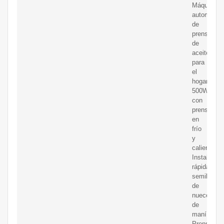
Máquina
automática
de
prensa
de
aceite
para
el
hogar
500W
con
prensado
en
frío
y
caliente
Instalación
rápida,
semillas
de
nueces
de
maní
Prensa