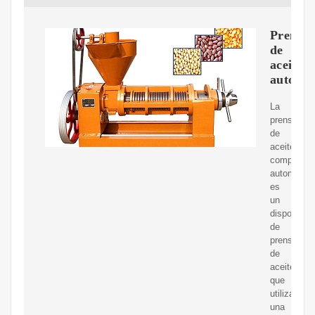
Prensa
de
aceite
automát
La
prensa
de
aceite
completam
automática
es
un
dispositivo
de
prensado
de
aceite
que
utiliza
una