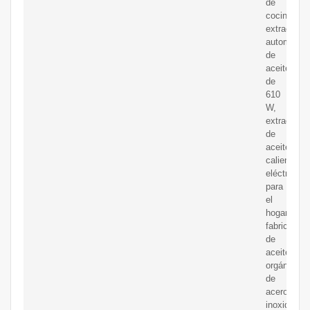
de
cocina,
extractor
automático
de
aceite
de
610
W,
extractor
de
aceite
caliente
eléctrico
para
el
hogar,
fabricante
de
aceite
orgánico
de
acero
inoxidable