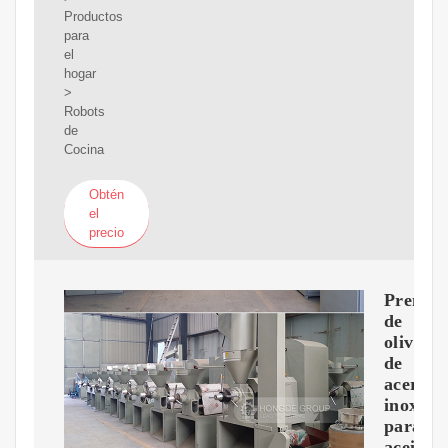
Productos
para
el
hogar
>
Robots
de
Cocina
Obtén
el
precio
Prensas
de
oliva
de
acero
inoxida
para
aceite