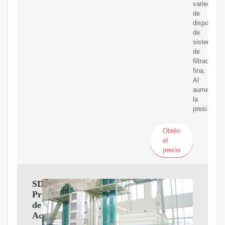
variedad
de
dispositivo
de
sistema
de
filtración
fina.
Al
aumentar
la
presi
Obtén
el
precio
SDVantage
Prensa
de
Aceite