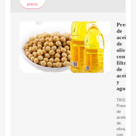
precio
Prensa
de
aceite
de
oliva,
con
filtro
de
aceite
y
agua
TAISK
Prensa
de
aceite
de
oliva,
con