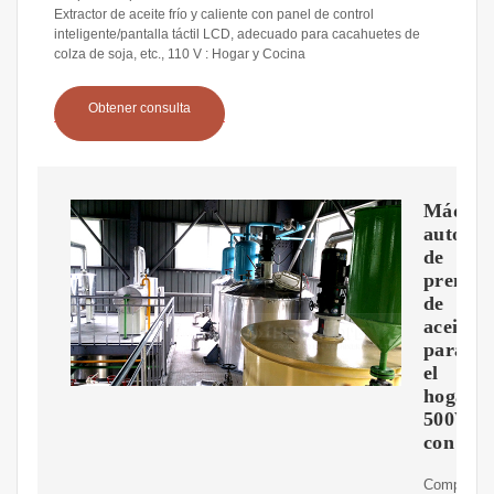
Extractor de aceite frío y caliente con panel de control
inteligente/pantalla táctil LCD, adecuado para cacahuetes de
colza de soja, etc., 110 V : Hogar y Cocina
Obtener consulta
Máquin
automát
de
prensa
de
aceite
para
el
hogar
500W
con
Compra