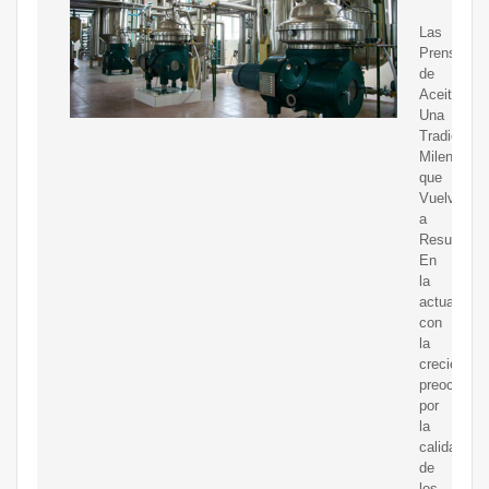
Las
Prensas
de
Aceite:
Una
Tradición
Milenaria
que
Vuelve
a
Resurgir
En
la
actualidad,
con
la
creciente
preocupac
por
la
calidad
de
los