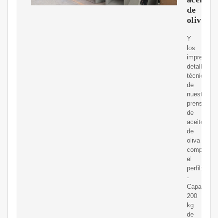
de
oliva
Y
los
impresiona
detalles
técnicos
de
nuestra
prensa
de
aceite
de
oliva
completan
el
perfil:
-
Capacidad
200
kg
de