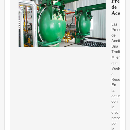
Prensas
de
Aceite
Las
Prensas
de
Aceite:
Una
Tradición
Milenaria
que
Vuelve
a
Resurgir
En
la
actualidad,
con
la
creciente
preocupac
por
la