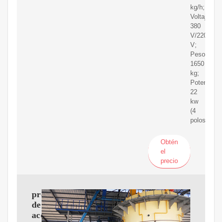
kg/h;
Voltaje:
380
V/220
V;
Peso:
1650
kg;
Potencia:
22
kw
(4
polos)
Obtén
el
precio
prensa
de
aceite