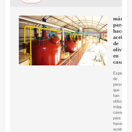
máquin
para
hacer
aceite
de
oliva
en
casa
Experienci
de
personas
que
han
utilizado
máquinas
caseras
para
hacer
aceite