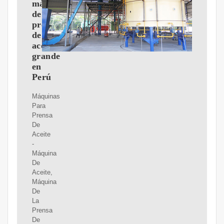
máquina
de
prensa
de
aceite
grande
en
Perú
Máquinas
Para
Prensa
De
Aceite
-
Máquina
De
Aceite,
Máquina
De
La
Prensa
De