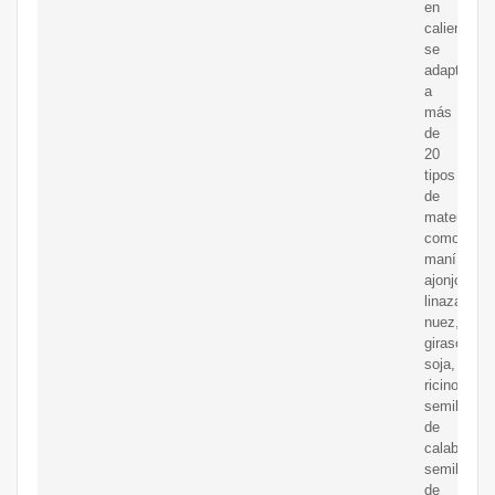
en
caliente,
se
adapta
a
más
de
20
tipos
de
materiales,
como:
maní,
ajonjolí,
linaza,
nuez,
girasol,
soja,
ricino,
semillas
de
calabaza,
semillas
de