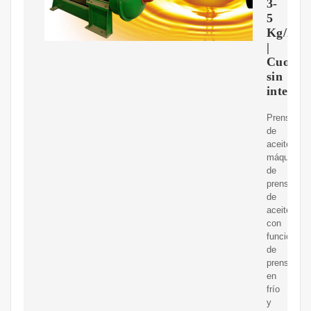
3-
5
Kg/h
|
Cuotas
sin
interés
Prensa
de
aceiteEsta
máquina
de
prensado
de
aceite
con
función
de
prensado
en
frío
y