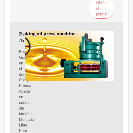
Obtén
el
precio
Prensa
Aceite
Envíos
Gratis
en
el
día
Compre
Prensa
Aceite
en
cuotas
sin
interés!
Mercado
Libre
Perú