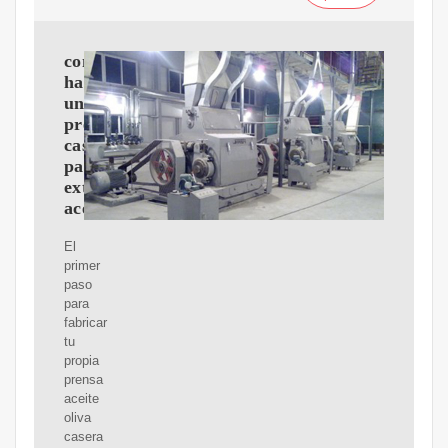
como
hacer
una
prensa
casera
para
extraer
aceite
El
primer
paso
para
fabricar
tu
propia
prensa
aceite
oliva
casera