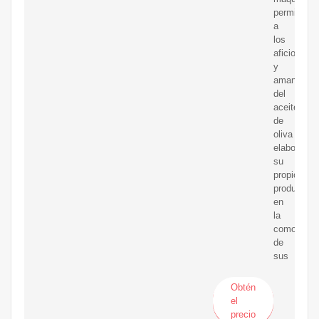
permiten
a
los
aficionado
y
amantes
del
aceite
de
oliva
elaborar
su
propio
producto
en
la
comodidad
de
sus
Obtén
el
precio