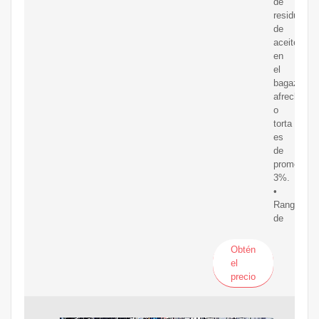
de
residuo
de
aceite
en
el
bagazo,
afrecho
o
torta
es
de
promedio
3%.
•
Rango
de
Obtén
el
precio