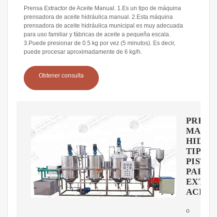
Prensa Extractor de Aceite Manual. 1.Es un tipo de máquina
prensadora de aceite hidráulica manual. 2.Esta máquina
prensadora de aceite hidráulica municipal es muy adecuada
para uso familiar y fábricas de aceite a pequeña escala.
3.Puede presionar de 0.5 kg por vez (5 minutos). Es decir,
puede procesar aproximadamente de 6 kg/h.
Obtener consulta
PRENS
MANU
HIDRá
TIPO
PISTó
PARA
EXTR
ACEIT
o