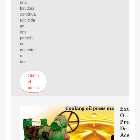
una
batidora
contínua
(dividida
en
dos
partes),
un
decanter
a
dos
Obtén
el
precio
Extract
O
Prensa
De
Aceite