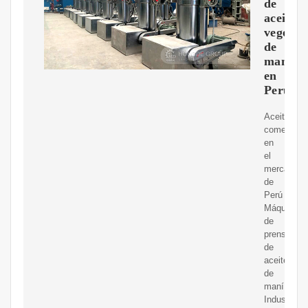
de
aceite
vegetal
de
maní
en
Perú
Aceite
comestible
en
el
mercado
de
Perú
Máquina
de
prensado
de
aceite
de
maní.
Industrias