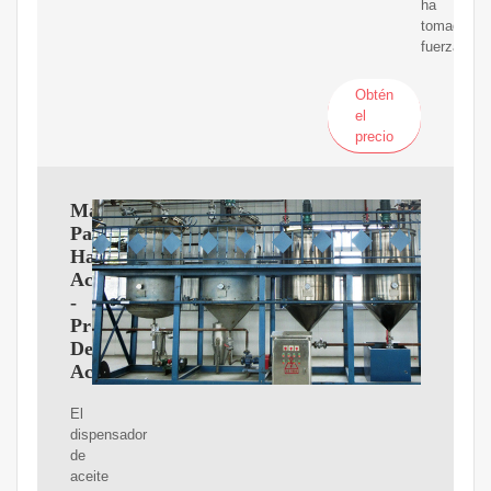
ha
tomado
fuerza.
Obtén
el
precio
Maquina
Para
Hacer
Aceite
-
Prensas
De
Aceite
El
dispensador
de
aceite