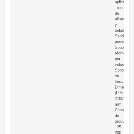
aplicables:
Tiendas
de
alimentos
y
bebidas;
Servicio
posventa:
Soporte
técnico
por
video,
Soporte
en
línea;
Dimension
(L*An*Al):
2100*1050
mm;
Capacidad
de
producción
125-
200