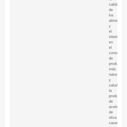
calidad
de
los
alimentos
y
el
interés
en
el
consumo
de
productos
más
naturales
y
saludables
la
producción
de
aceite
de
oliva
casero