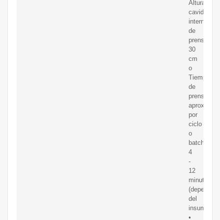
Altura
cavidad
interna
de
prensado:
30
cm
o
Tiempo
de
prensado
aprox.
por
ciclo
o
batch
4
-
12
minutos
(dependen
del
insumo)
•