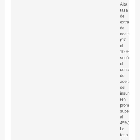
Alta
tasa
de
extracción
de
aceite
(97
al
100%):
según
el
contenido
de
aceite
del
insumo
(en
promedio
superior
al
45%).
La
tasa