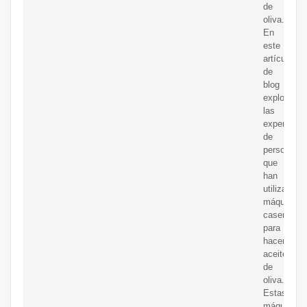
de
oliva.
En
este
artículo
de
blog
exploramo
las
experienci
de
personas
que
han
utilizado
máquinas
caseras
para
hacer
aceite
de
oliva.
Estas
máquinas