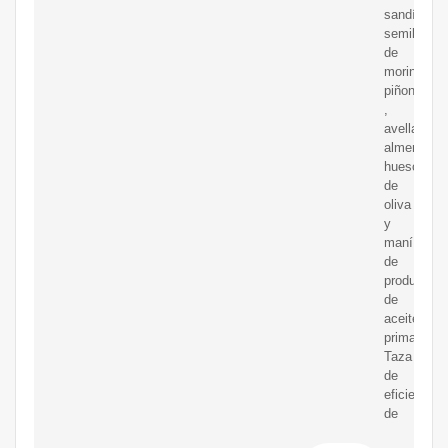
sandía,
semillas
de
moringa,
piñones
,
avellanas,
almendras,
hueso
de
oliva
y
maní.Taza
de
producción
de
aceites:Ma
prima
Taza
de
eficiencia
de