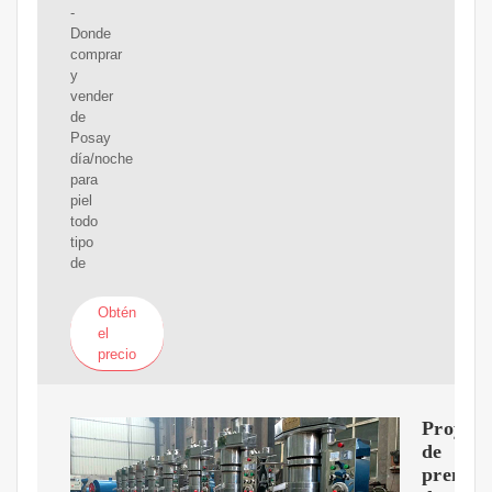
-
Donde
comprar
y
vender
de
Posay
día/noche
para
piel
todo
tipo
de
Obtén
el
precio
Proyect
de
prensa