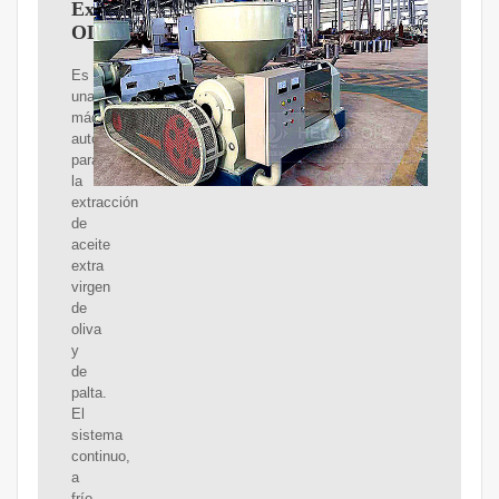
Extractora
OLIOMIO
Es
una
máquina
automáticas
para
la
extracción
de
aceite
extra
virgen
de
oliva
y
de
palta.
El
sistema
continuo,
a
frío