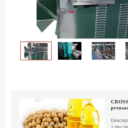
CROSSF
prensa
Descripc
1 litro 