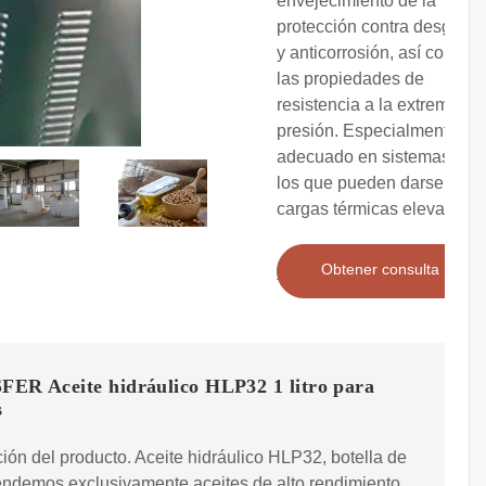
envejecimiento de la
protección contra desgaste
y anticorrosión, así como
las propiedades de
resistencia a la extrema
presión. Especialmente
adecuado en sistemas en
los que pueden darse
cargas térmicas elevadas.
Obtener consulta
ER Aceite hidráulico HLP32 1 litro para
s
ión del producto. Aceite hidráulico HLP32, botella de
Vendemos exclusivamente aceites de alto rendimiento