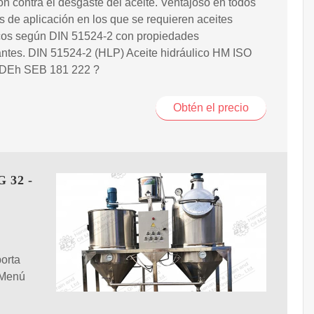
ón contra el desgaste del aceite. Ventajoso en todos
s de aplicación en los que se requieren aceites
icos según DIN 51524-2 con propiedades
ntes. DIN 51524-2 (HLP) Aceite hidráulico HM ISO
DEh SEB 181 222 ?
Obtén el precio
G 32 -
orta
o Menú