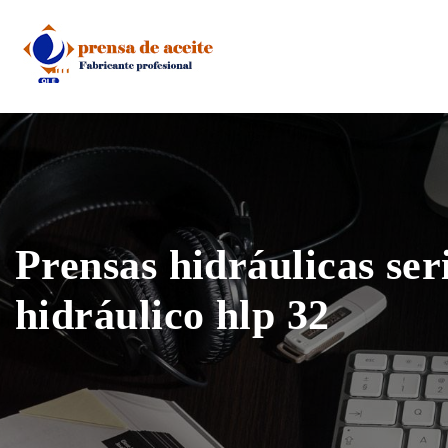
Skip
to
content
Prensas hidráulicas ser
hidráulico hlp 32