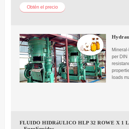
Obtén el precio
Hydrau
Mineral-
per DIN 
resistan
properti
loads ma
FLUIDO HIDRáULICO HLP 32 ROWE X 1 
– Eurolíquidos