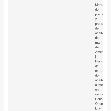
Máquina
de
pretratami
y
prensado
de
aceite
de
maní
de
América
|
Planta
de
extracción
de
aceite
alimentario
en
venta.
Henan
Olten
Environmen