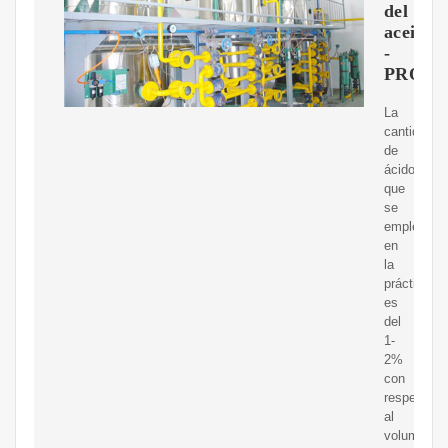
del
aceite
-
PROC
La
cantidad
de
ácido
que
se
emplea
en
la
práctica
es
del
1-
2%
con
respecto
al
volumen