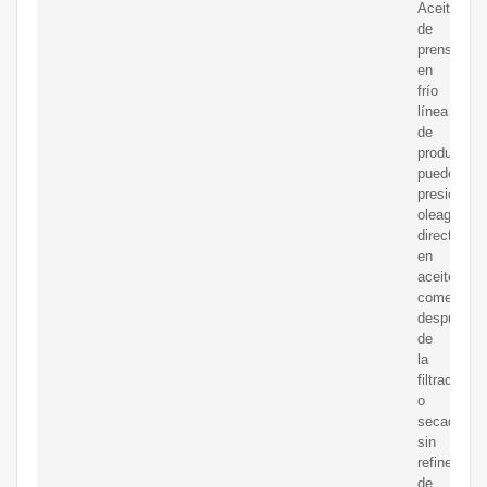
Aceite
de
prensado
en
frío
línea
de
producción
puede
presionar
oleaginosa
directamen
en
aceite
comestible
después
de
la
filtración
o
secado
sin
refinería
de