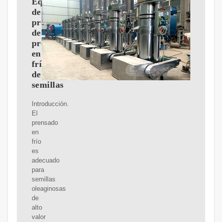
Equipo
de
pretratamiento
de
prensado
en
frío
de
semillas
Introducción.
El
prensado
en
frío
es
adecuado
para
semillas
oleaginosas
de
alto
valor