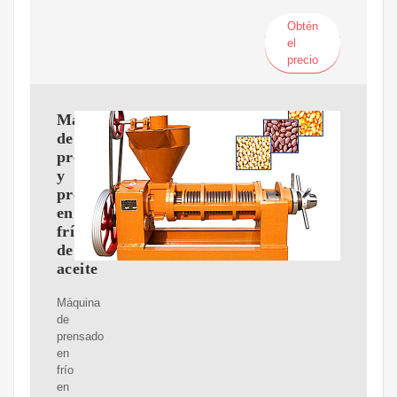
Obtén
el
precio
Máquina
de
pretratamiento
y
prensado
en
frío
de
aceite
Máquina
de
prensado
en
frío
en