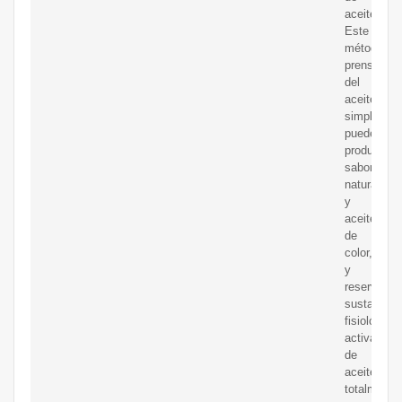
aceite.
Este
método
prensado
del
aceite
simple
puede
producir
sabor
natural
y
aceite
de
color,
y
reservar
sustancia
fisiológic
activa
de
aceite
totalmente