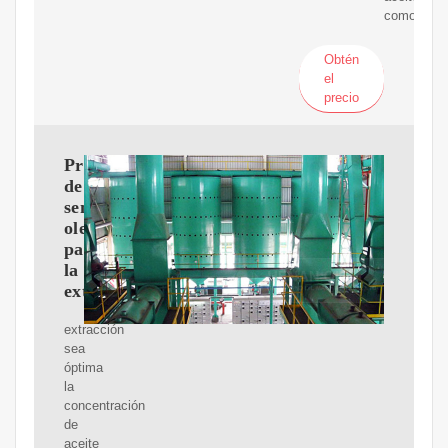
como
Obtén
el
precio
Pretratamiento
de
semillas
oleaginosas
para
la
extracción
extracción
sea
óptima
la
concentración
de
aceite