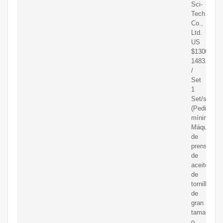
Sci-
Tech
Co.,
Ltd.
US
$1300.0-
1483.0
/
Set
1
Set/s
(Pedido
mínimo)
Máquina
de
prensado
de
aceite
de
tornillo
de
gran
tama?
o