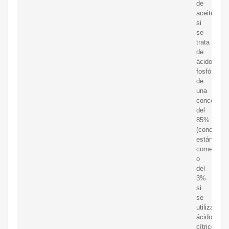
de
aceite
si
se
trata
de
ácido
fosfórico
de
una
concentrac
del
85%
(concentra
estándar
comercial)
o
del
3%
si
se
utiliza
ácido
cítrico