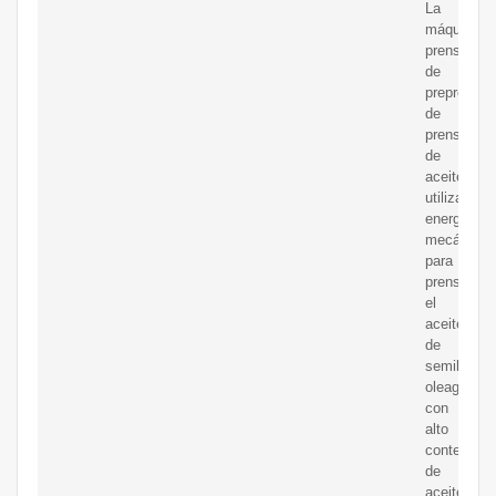
La
máquina
prensador
de
preprensa
de
prensa
de
aceite
utiliza
energía
mecánica
para
prensar
el
aceite
de
semillas
oleaginosa
con
alto
contenido
de
aceite,