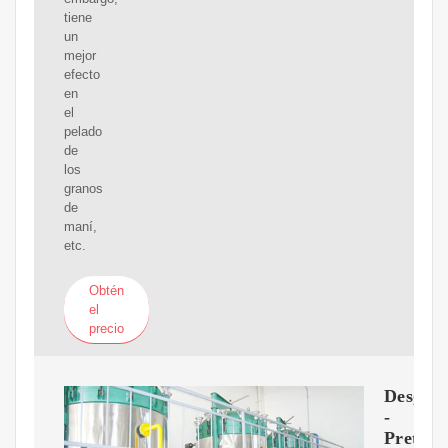
tiene
un
mejor
efecto
en
el
pelado
de
los
granos
de
maní,
etc.
Obtén
el
precio
Desgom
-
Pretrat