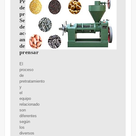
Proceso
de
pretratamiento
Semillas
de
aceite
antes
de
prensar
El
proceso
de
pretratamiento
y
el
equipo
relacionado
son
diferentes
según
los
diversos