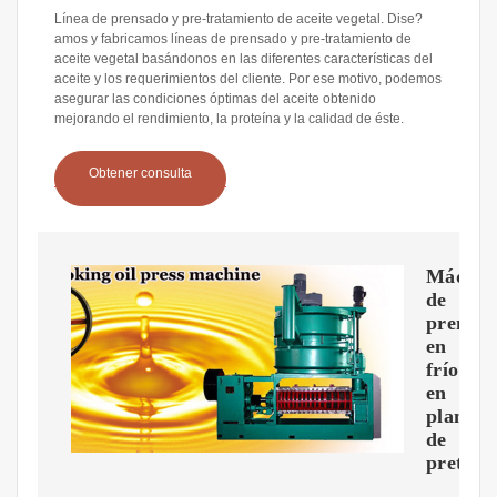
Línea de prensado y pre-tratamiento de aceite vegetal. Dise?
amos y fabricamos líneas de prensado y pre-tratamiento de
aceite vegetal basándonos en las diferentes características del
aceite y los requerimientos del cliente. Por ese motivo, podemos
asegurar las condiciones óptimas del aceite obtenido
mejorando el rendimiento, la proteína y la calidad de éste.
Obtener consulta
Máquin
de
prensa
en
frío
en
planta
de
pretrat