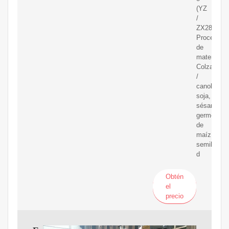
(YZ
/
ZX28)
Procesami
de
material:
Colza
/
canola,
soja,
sésamo,
germen
de
maíz,
semillas
d
Obtén
el
precio