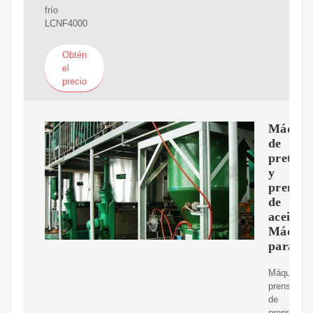
frío
LCNF4000
Obtén
el
precio
Máquin
de
pretrat
y
prensa
de
aceite
Máquin
para
Máquina
prensador
de
preprensa