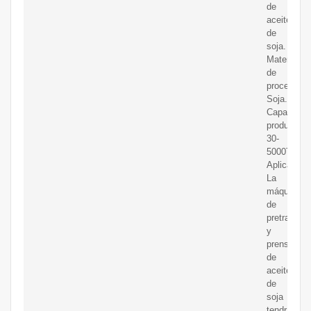
de
aceite
de
soja.
Material
de
procesamie
Soja.
Capacidad
productiva:
30-
5000T/D.
Aplicación:
La
máquina
de
pretratami
y
prensa
de
aceite
de
soja
tendrá