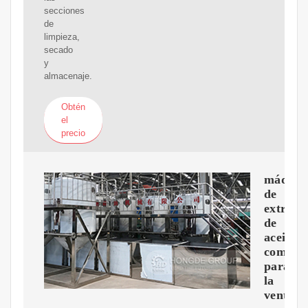
secciones
de
limpieza,
secado
y
almacenaje.
Obtén
el
precio
máquin
de
extracc
de
aceite
comesti
para
la
venta