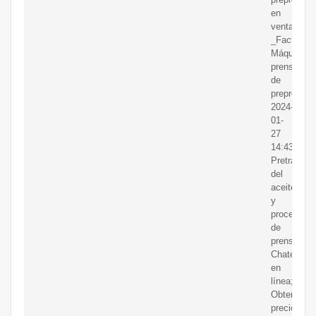
en
venta
_Factory.
Máquina
prensador
de
preprensad
2024-
01-
27
14:43;
Pretratami
del
aceite
y
proceso
de
prensado;
Chatear
en
línea;
Obtener
precio;