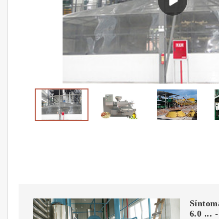
Síntoma
6.0 ...