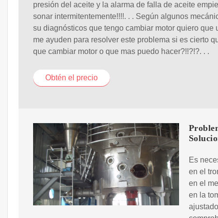
presión del aceite y la alarma de falla de aceite empi
sonar intermitentemente!!!!. . . Según algunos mecán
su diagnósticos que tengo cambiar motor quiero que 
me ayuden para resolver este problema si es cierto q
que cambiar motor o que mas puedo hacer?!!?!?. . .
Obtén el precio
Proble
Solucio
Es neces
en el tr
en el me
en la to
ajustado