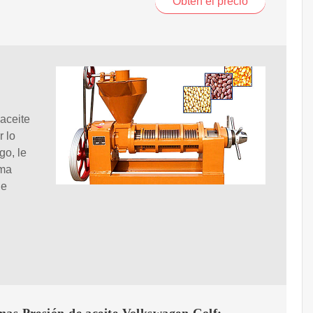
Obtén el precio
aceite
r lo
go, le
ema
ue