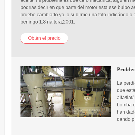
aceite, mi problema es que cero mecánica, alguien m
podrías decir en que parte del motor esta ese bulbo a
pruebo cambiarlo yo, o subirme una foto indicándolo,
berlingo 1.8 naftera,2001.
Obtén el precio
Problem
La perdi
que est
alfa/fiat
bomba de
han dad
dando p