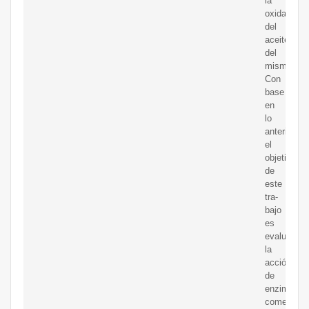
la
oxidación
del
aceite
del
mismo.
Con
base
en
lo
anterior,
el
objetivo
de
este
tra-
bajo
es
evaluar
la
acción
de
enzimas
comercia-