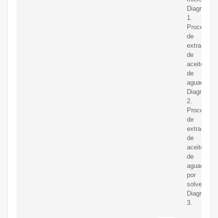
Diagrama
1.
Procesos
de
extracción
de
aceite
de
aguacate
Diagrama
2.
Proceso
de
extracción
de
aceite
de
aguacate
por
solventes
Diagrama
3.