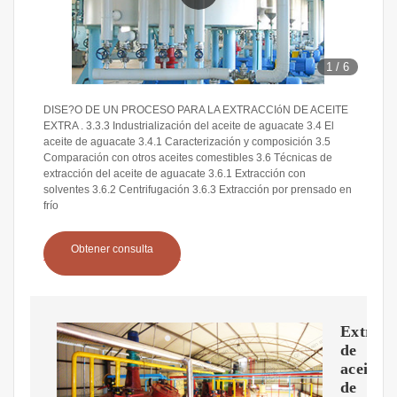
1
/
6
DISE?O DE UN PROCESO PARA LA EXTRACCIóN DE ACEITE
EXTRA . 3.3.3 Industrialización del aceite de aguacate 3.4 El
aceite de aguacate 3.4.1 Caracterización y composición 3.5
Comparación con otros aceites comestibles 3.6 Técnicas de
extracción del aceite de aguacate 3.6.1 Extracción con
solventes 3.6.2 Centrifugación 3.6.3 Extracción por prensado en
frío
Obtener consulta
Extracc
de
aceite
de