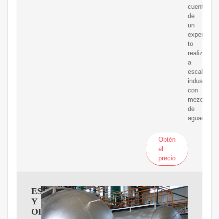
cuenta
de
un
experimen­
to
realizado
a
escala
industrial
con
mezcla
de
aguacates
Obtén
el
precio
ESTANDARIZACIóN
Y
OPTIMIZACIóN