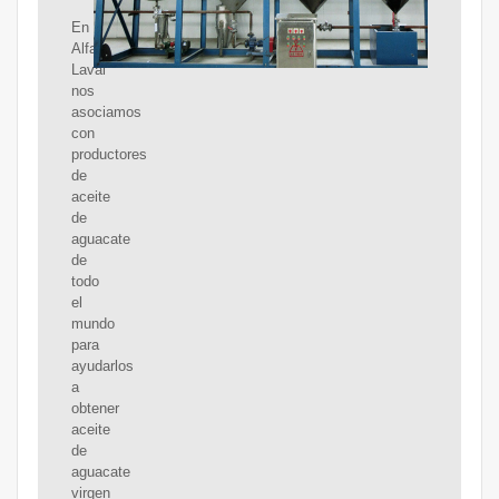
En
Alfa
Laval
nos
asociamos
con
productores
de
aceite
de
aguacate
de
todo
el
mundo
para
ayudarlos
a
obtener
aceite
de
aguacate
virgen