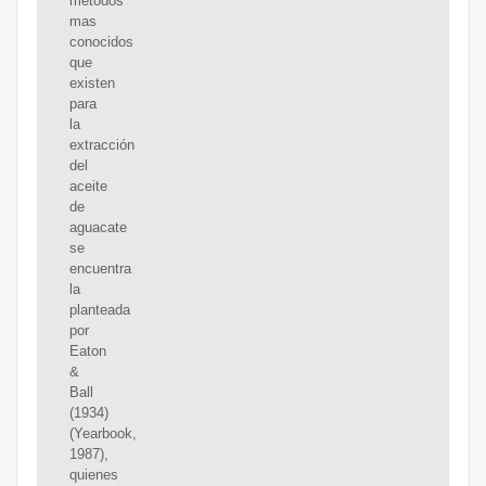
métodos
mas
conocidos
que
existen
para
la
extracción
del
aceite
de
aguacate
se
encuentra
la
planteada
por
Eaton
&
Ball
(1934)
(Yearbook,
1987),
quienes