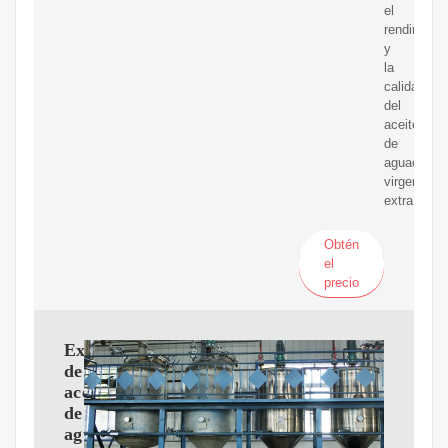
el
rendimient
y
la
calidad
del
aceite
de
aguacate
virgen
extra.
Obtén
el
precio
Extracción
de
aceite
de
aguacate