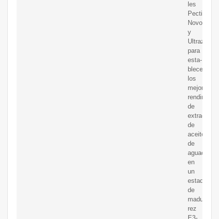
les
Pectinex,
Novozym
y
Ultrazym,
para
esta-
blecer
los
mejores
rendimient
de
extracción
de
aceite
de
aguacate,
en
un
estado
de
madu-
rez
E3-