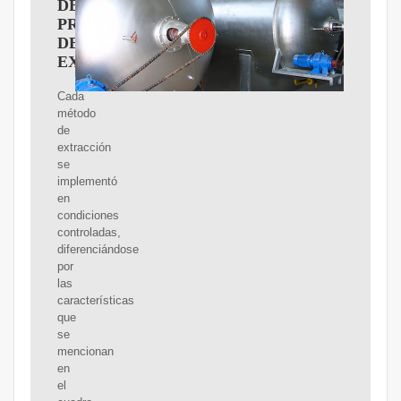
DEL
PROCESO
DE
EXTRACCIóN
Cada
método
de
extracción
se
implementó
en
condiciones
controladas,
diferenciándose
por
las
características
que
se
mencionan
en
el