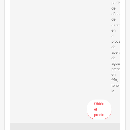
partir
de
décadas
de
experienci
en
el
procesado
de
aceite
de
aguacate
prensado
en
frío,
tenemos
la
Obtén
el
precio