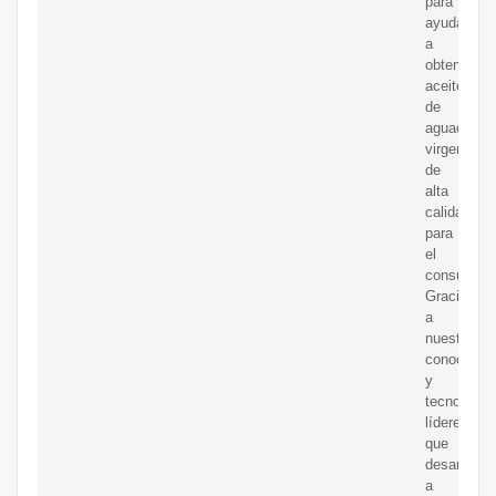
para
ayudarlos
a
obtener
aceite
de
aguacate
virgen
de
alta
calidad
para
el
consumo.
Gracias
a
nuestro
conocimie
y
tecnología
líderes
que
desarrolla
a