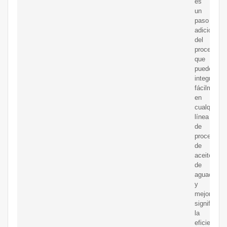
es
un
paso
adicional
del
proceso
que
puede
integrarse
fácilmente
en
cualquier
línea
de
procesami
de
aceite
de
aguacate
y
mejora
significat
la
eficiencia,