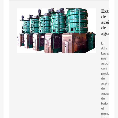
Extracc
de
aceite
de
aguacat
En
Alfa
Laval
nos
asociamos
con
productore
de
aceite
de
aguacate
de
todo
el
mundo