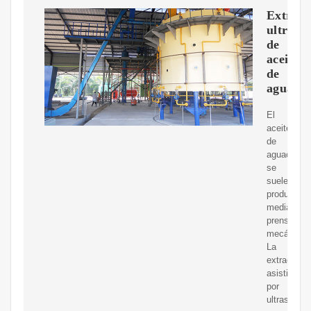
Extracc
ultrasó
de
aceite
de
aguacat
El
aceite
de
aguacate
se
suele
producir
mediante
prensado
mecánico.
La
extracción
asistida
por
ultrasonid