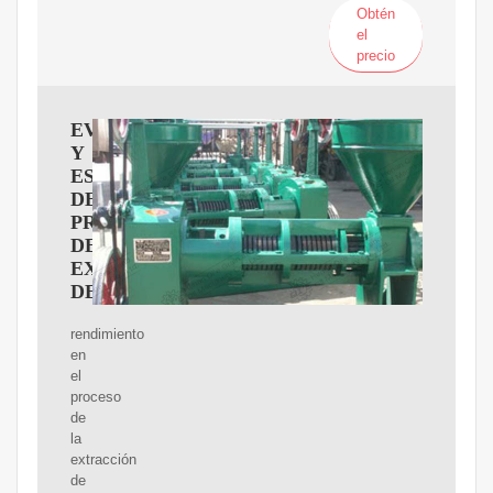
Obtén
el
precio
EVALUACIóN
Y
ESCALAMIENTO
DEL
PROCESO
DE
EXTRACCIóN
DE
rendimiento
en
el
proceso
de
la
extracción
de