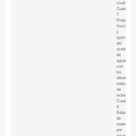
crudo
Cuadro
7.
Propiedad
físicas
y
químicas
del
aceite
de
aguacate
con
los
diferentes
métodos
de
extracción.
Cuadro
8.
Balance
de
materia
por
microonda