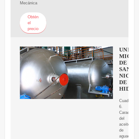
Mecánica
Obtén
el
precio
UNIVE
MICH
DE
SAN
NICOL
DE
HIDA
Cuadro
6.
Caracterís
del
aceite
de
aguacate