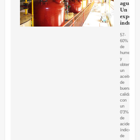
aguacat
Un
experi
industri
57-
60%
de
humedad
y
obteniénd
un
aceite
de
buena
calidad
con
un
0'3%
de
acidez,
índice
de