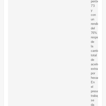
peróxidos
7'3
y
con
un
rendimient
del
76%
respecto
de
la
cantidad
total
de
aceite
extraible
por
hexano.
En
el
presente
trabajo
se
da