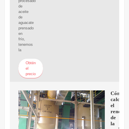
procesado
de
aceite
de
aguacate
prensado
en
frío,
tenemos
la
Obtén
el
precio
Cómo
calcula
el
rendimi
de
la