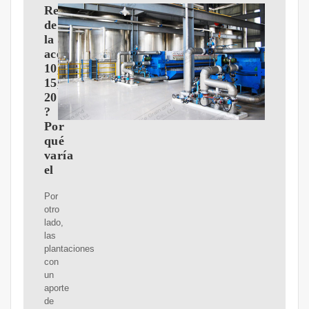
Rendimiento
de
la
aceituna:
10,
15,
20%
?
Por
qué
varía
el
Por
otro
lado,
las
plantaciones
con
un
aporte
de