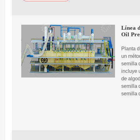
Línea d
Oil Pr
Planta d
un métod
semilla 
incluye 
de algod
semilla 
semilla 