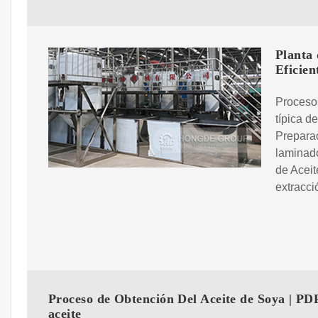
Planta 
Eficien
Procesos
típica d
Preparac
laminado
de Acei
extracci
Proceso de Obtención Del Aceite de Soya | PDF
aceite