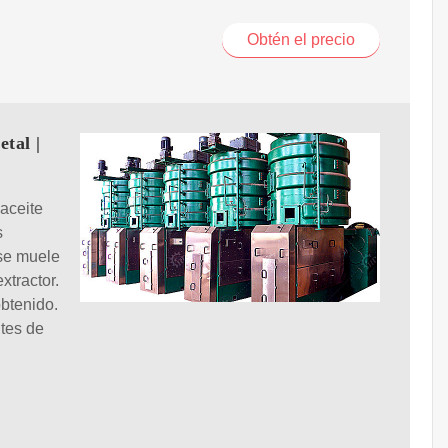
Obtén el precio
tal |
aceite
s
 se muele
xtractor.
obtenido.
ntes de