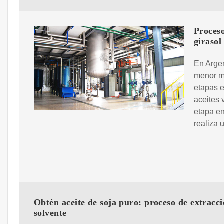
Proceso
girasol
En Argen
menor me
etapas 
aceites 
etapa en
realiza 
Obtén aceite de soja puro: proceso de extracc
solvente