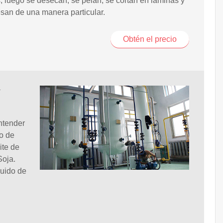
, luego se desecan, se pelan, se cortan en laminas y
san de una manera particular.
Obtén el precio
y
ntender
so de
ite de
Soja.
guido de