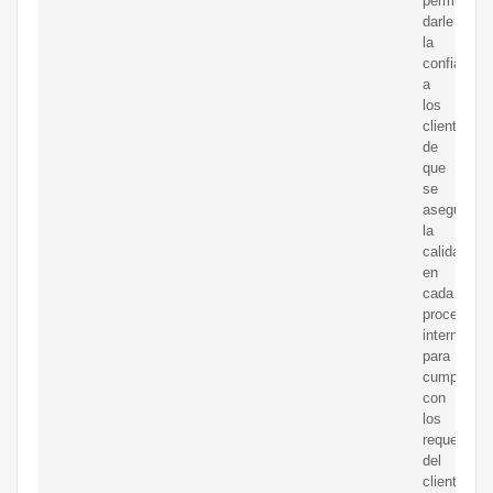
permite
darle
la
confianza
a
los
clientes
de
que
se
asegura
la
calidad
en
cada
proceso
interno
para
cumplir
con
los
requerimie
del
cliente.