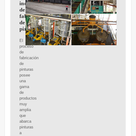
industrial
de
fabricación
de
pinturas
El
proceso
de
fabricación
de
pinturas
posee
una
gama
de
productos
muy
amplia
que
abarca
pinturas
a