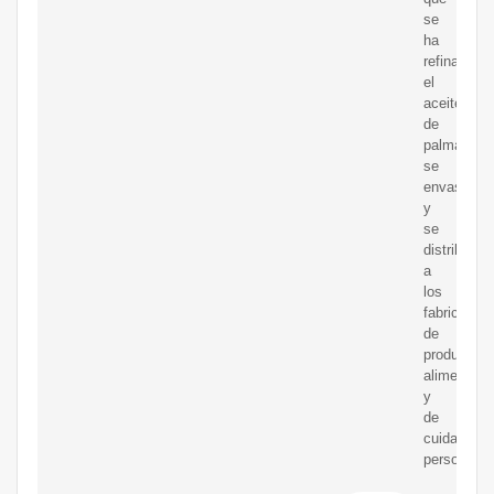
se
ha
refinado
el
aceite
de
palma,
se
envasa
y
se
distribuye
a
los
fabricantes
de
productos
alimenticio
y
de
cuidado
personal.