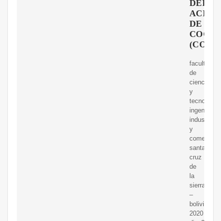
DEL
ACEIT
DE
COCO
(COCO
facultad
de
ciencias
y
tecnologia
ingenieria
industrial
y
comercial
santa
cruz
de
la
sierra
–
bolivia
2020