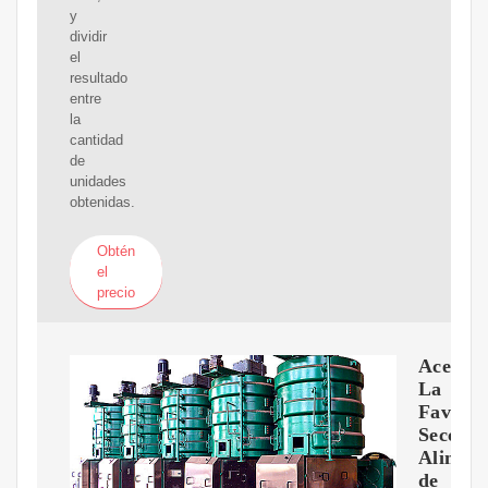
y
dividir
el
resultado
entre
la
cantidad
de
unidades
obtenidas.
Obtén
el
precio
Aceites
La
Favorit
Sección
Aliment
de