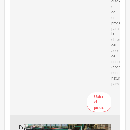
dise?
o
de
un
proceso
para
la
obtención
del
aceite
de
coco
(coco
nucifera)
natural
para
Obtén
el
precio
Proceso