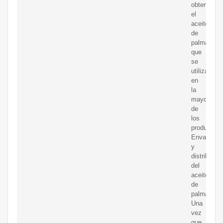
obtener
el
aceite
de
palma
que
se
utiliza
en
la
mayoría
de
los
productos.
Envasado
y
distribució
del
aceite
de
palma.
Una
vez
que