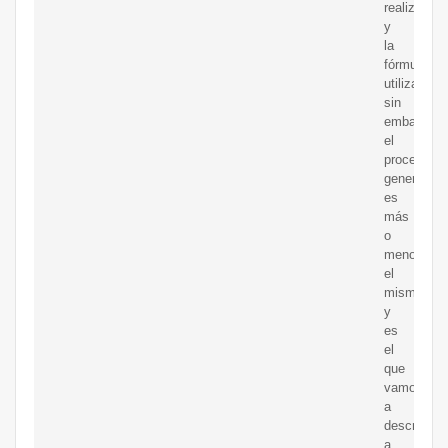
realizar
y
la
fórmula
utilizada,
sin
embargo,
el
proceso
general
es
más
o
menos
el
mismo
y
es
el
que
vamos
a
describir
a