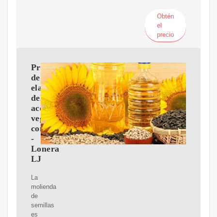
Obtén
el
precio
Proceso
de
elaboración
del
aceite
vegetal
comestible
-
Lonera
LJ
La
molienda
de
semillas
es