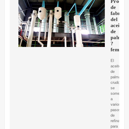
Proceso
de
fabrica
del
aceite
de
palma
?
feminae
El
aceite
de
palma
crudo
se
somete
a
varios
pasos
de
refinamien
para