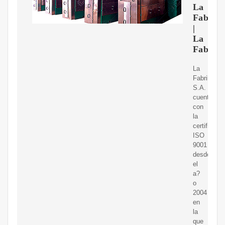
La
Fabril
|
La
Fabril
La
Fabril
S.A.
cuenta
con
la
certificaci
ISO
9001
desde
el
a?
o
2004
en
la
que