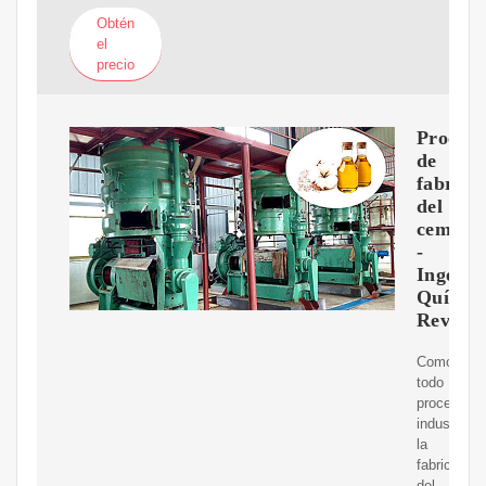
Obtén
el
precio
Proceso
de
fabrica
del
cement
-
Ingenie
Químic
Review
Como
todo
procedimie
industrial,
la
fabricación
del