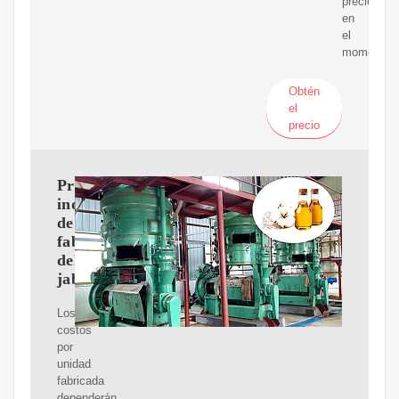
precio
en
el
momento.
Obtén
el
precio
Proceso
industrial
de
fabricación
del
jabón
Los
costos
por
unidad
fabricada
dependerán