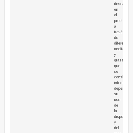
deseadas
en
el
producto
a
través
de
diferentes
aceites
y
grasas
que
se
consideran
intercambi
dependien
su
uso
de
la
disponibili
y
del