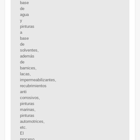
base
de
agua
y
pinturas
a
base
de
solventes,
además
de
barnices,
lacas,
impermeabilizantes,
recubrimientos
anti
corrosivos,
pinturas
marinas,
pinturas
automotrices,
etc.
El
proceso