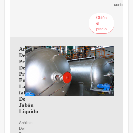
continuaci
Obtén
el
precio
Análisis
Del
Proceso
De
Producción
En
La
fabricación
De
Jabón
Líquido
Análisis
Del