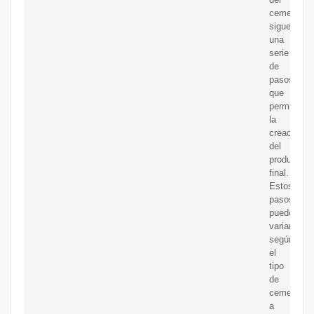
cemento
sigue
una
serie
de
pasos
que
permiten
la
creación
del
producto
final.
Estos
pasos
pueden
variar
según
el
tipo
de
cemento
a