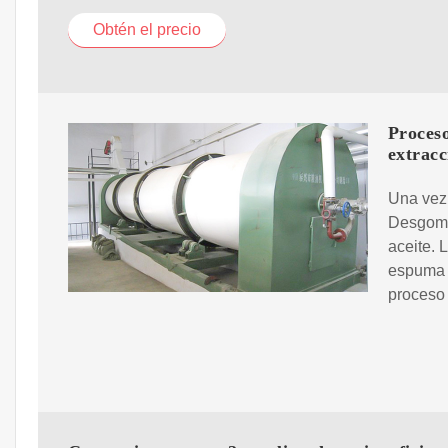
Obtén el precio
Proceso
extracc
Una vez e
Desgomad
aceite. 
espuma y
proceso 