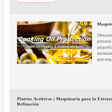
Maquin
Ofrecemo
proceso 
pequeña
semiauto
que requ
Plantas Aceiteras | Maquinaria para la Extrac
Refinación