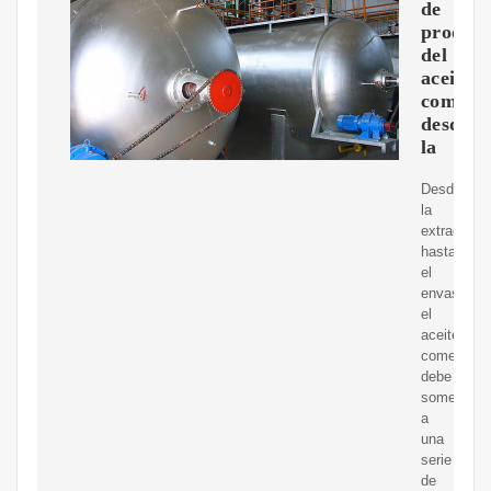
de
producc
del
aceite
comesti
desde
la
Desde
la
extracción
hasta
el
envasado,
el
aceite
comestible
debe
someterse
a
una
serie
de