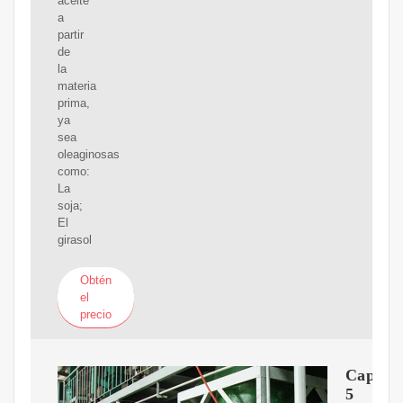
aceite
a
partir
de
la
materia
prima,
ya
sea
oleaginosas
como:
La
soja;
El
girasol
Obtén
el
precio
Capítul
5