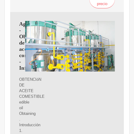
precio
Agricultura
-
Obtención
de
aceite
comestible
-
Infoagro
OBTENCIóN
DE
ACEITE
COMESTIBLE
edible
oil
Obtaining
.
Introducción
1.