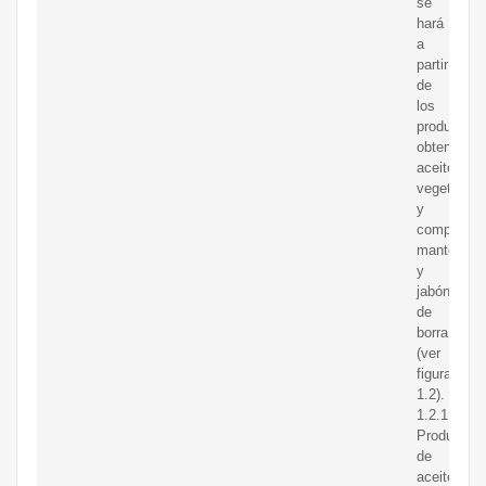
se
hará
a
partir
de
los
productos
obtenidos:
aceite
vegetal
y
compuesto
manteca
y
jabón
de
borra
(ver
figura
1.2).
1.2.1.
Producció
de
aceites