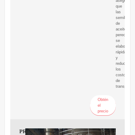
asegurar
que
las
semillas
de
aceite
pereceder
se
elaboran
rápidament
y
reduce
los
costos
de
transporte.
Obtén
el
precio
PROCESO