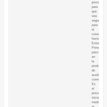
procesos
para
que
sea
seguro
para
el
consumo
humano.
Extracción
Primer
paso
en
la
producción
de
aceites
comestible
Es
el
proceso
inicial
mediante
el