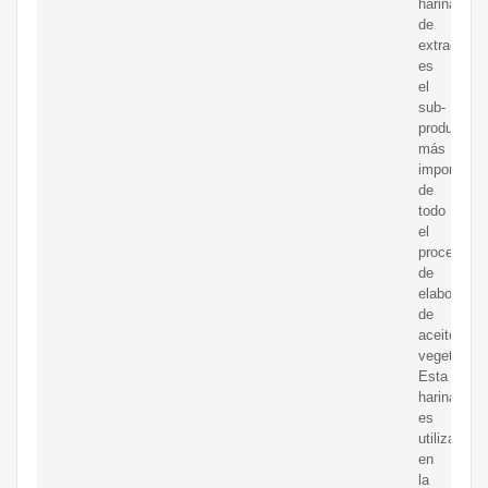
harina
de
extracción
es
el
sub-
producto
más
importante
de
todo
el
proceso
de
elaboració
de
aceite
vegetal.
Esta
harina
es
utilizada
en
la