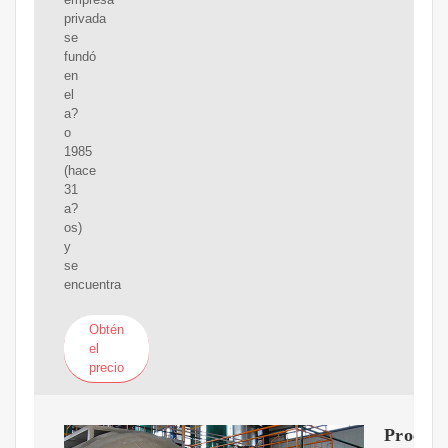
privada
se
fundó
en
el
a?
o
1985
(hace
31
a?
os)
y
se
encuentra
Obtén
el
precio
Proceso