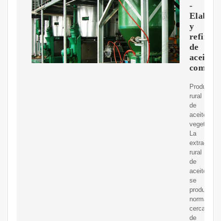
-
Elabora
y
refinad
de
aceites
comesti
Producció
rural
de
aceite
vegetal.
La
extracción
rural
de
aceite
se
produce
normalmen
cerca
de