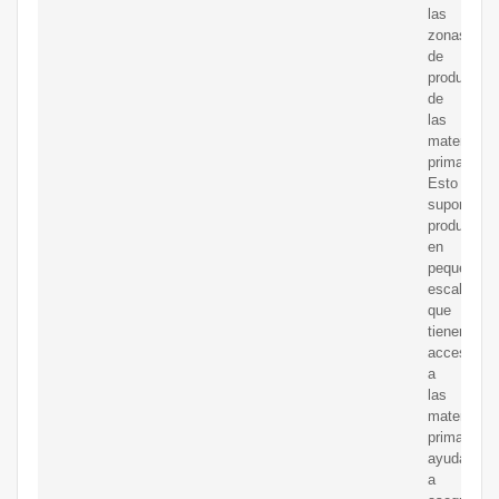
las
zonas
de
producción
de
las
materias
primas.
Esto
supone
productore
en
pequeña
escala
que
tienen
acceso
a
las
materias
primas,
ayuda
a