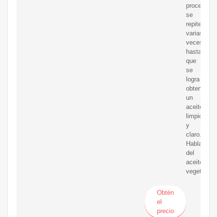
proceso
se
repite
varias
veces
hasta
que
se
logra
obtener
un
aceite
limpio
y
claro.
Hablamos
del
aceite
vegetal
Obtén
el
precio