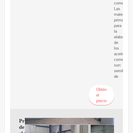
comestible
Las
materias
primas
para
la
elaboració
de
los
aceites
comestible
son:
semilla
de
Obtén
el
precio
Proceso
de