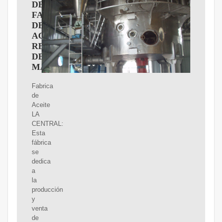
DE
FABRICACION
DEL
ACEITE
REFINADO
DE
MAIZ
Fabrica
de
Aceite
LA
CENTRAL:
Esta
fábrica
se
dedica
a
la
producción
y
venta
de