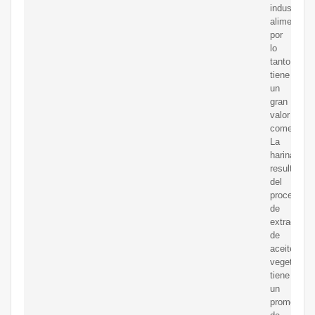
industria
alimenticia
por
lo
tanto,
tiene
un
gran
valor
comercial.
La
harina
resultante
del
proceso
de
extracción
de
aceite
vegetal
tiene
un
promedio