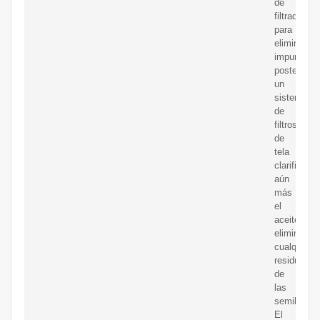
de
filtrado
para
eliminar
impurezas,
posteriorm
un
sistema
de
filtros
de
tela
clarifican
aún
más
el
aceite
eliminando
cualquier
residuo
de
las
semillas.
El