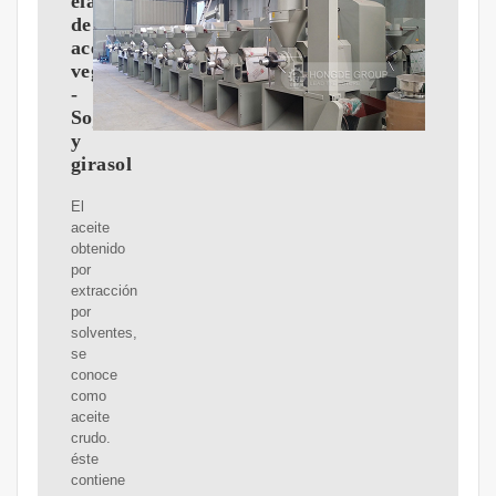
elaboración
de
aceites
vegetales
-
Soja
y
girasol
El
aceite
obtenido
por
extracción
por
solventes,
se
conoce
como
aceite
crudo.
éste
contiene