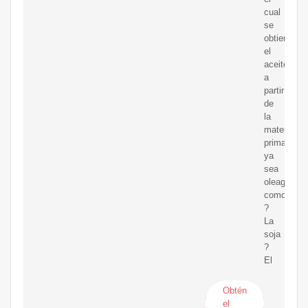
cual
se
obtiene
el
aceite
a
partir
de
la
materia
prima,
ya
sea
oleaginosa
como:
?
La
soja
?
El
Obtén
el