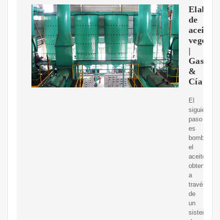
Elabora
de
aceite
vegetal
|
Gastro
&
Cía
El
siguiente
paso
es
bombear
el
aceite
obtenido
a
través
de
un
sistema