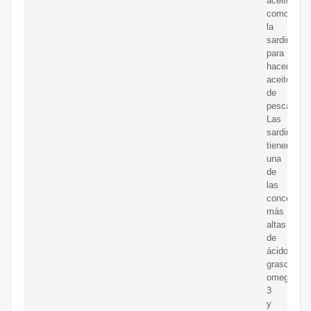
aceitoso,
como
la
sardina,
para
hacer
aceite
de
pescado.
Las
sardinas
tienen
una
de
las
concentrac
más
altas
de
ácidos
grasos
omega
3
y