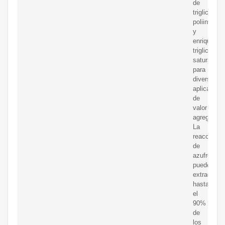
de
triglicérido
poliinsatur
y
enriquecer
triglicérido
saturados
para
diversas
aplicacion
de
valor
agregado.
La
reacción
de
azufre
puede
extraer
hasta
el
90%
de
los