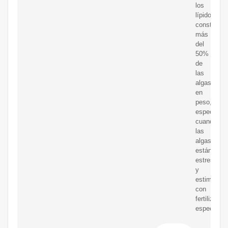
los
lípidos
constituye
más
del
50%
de
las
algas,
en
peso,
especialm
cuando
las
algas
están
estresadas
y
estimulada
con
fertilizante
específico