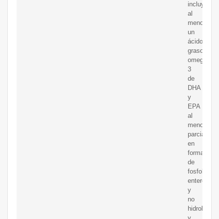
incluye
al
menos
un
ácido
graso
omega-
3
de
DHA
y
EPA
al
menos
parcialmen
en
forma
de
fosfolípido
enteros
y
no
hidrolizado
y