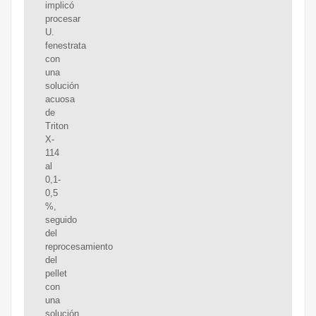
implicó
procesar
U.
fenestrata
con
una
solución
acuosa
de
Triton
X-
114
al
0,1-
0,5
%,
seguido
del
reprocesamiento
del
pellet
con
una
solución