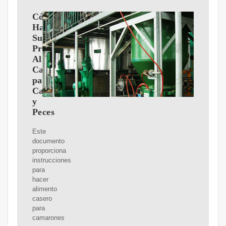
Cómo
Hacer
Su
Propio
Alimento
Casero
para
Camarones
y
Peces
Este
documento
proporciona
instrucciones
para
hacer
alimento
casero
para
camarones