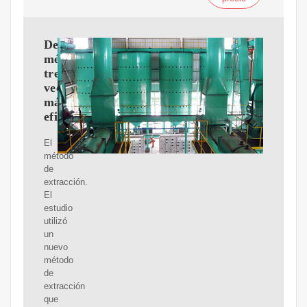
Desarrollan
método
tres
veces
más
eficiente
El
método
de
extracción.
El
estudio
utilizó
un
nuevo
método
de
extracción
que