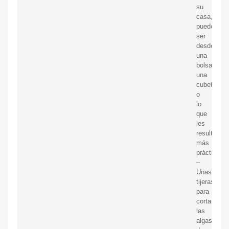
su
casa,
puede
ser
desde
una
bolsa,
una
cubeta
o
lo
que
les
resulte
más
práctico.
–
Unas
tijeras
para
cortar
las
algas,