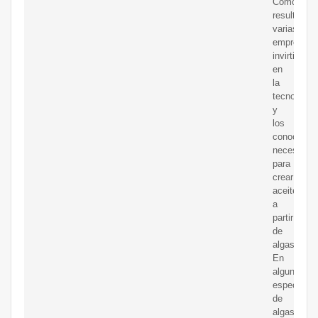
Como
resultado,
varias
empresas
invirtieron
en
la
tecnología
y
los
conocimie
necesarios
para
crear
aceite
a
partir
de
algas.
En
algunas
especies
de
algas,