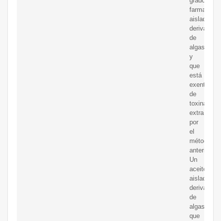
grado
farmacéuti
aislado
derivado
de
algas
y
que
está
exento
de
toxinas
extraído
por
el
método
anterior.
Un
aceite
aislado
derivado
de
algas
que