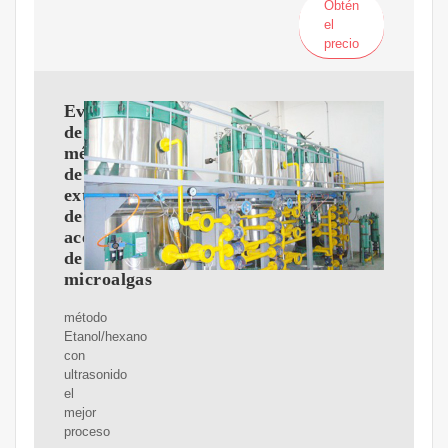
Obtén
el
precio
Evaluación
de
métodos
de
extracción
de
aceite
de
microalgas
método
Etanol/hexano
con
ultrasonido
el
mejor
proceso