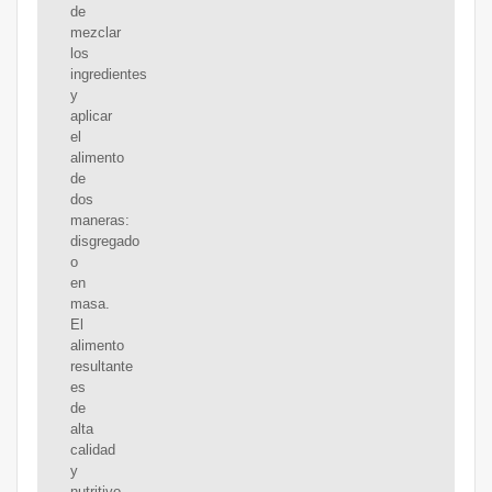
de
mezclar
los
ingredientes
y
aplicar
el
alimento
de
dos
maneras:
disgregado
o
en
masa.
El
alimento
resultante
es
de
alta
calidad
y
nutritivo