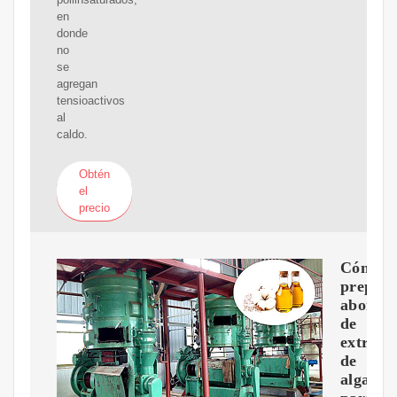
en
donde
no
se
agregan
tensioactivos
al
caldo.
Obtén
el
precio
Cómo
prepar
abonos
de
extract
de
algas