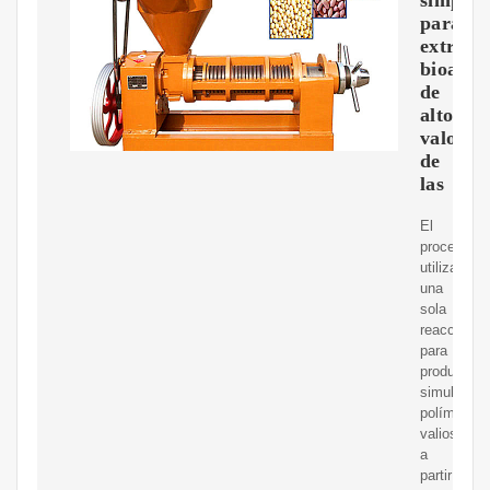
para
extraer
bioacti
de
alto
valor
de
las
El
proceso
utiliza
una
sola
reacción
para
producir
simultáne
polímeros
valiosos
a
partir