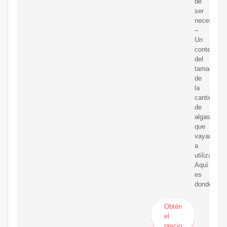
de
ser
necesario.
–
Un
contenedor
del
tamaño
de
la
cantidad
de
algas
que
vayan
a
utilizar.
Aquí
es
donde
Obtén
el
precio