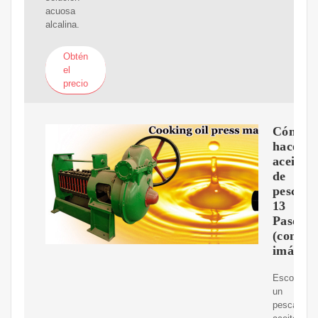
acuosa
alcalina.
Obtén
el
precio
Cómo
hacer
aceite
de
pescado
13
Pasos
(con
imágene
Escoge
un
pescado