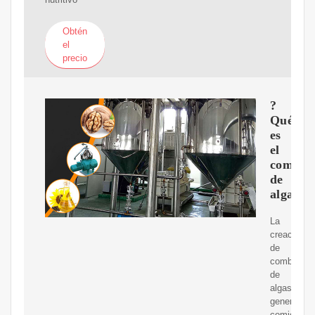
Obtén
el
precio
?
Qué
es
el
combust
de
algas?
La
creación
de
combustibl
de
algas
generalme
comienza