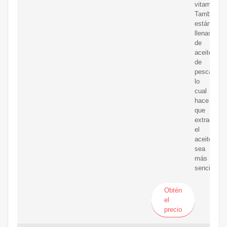
vitaminas.
También
están
llenas
de
aceite
de
pescado,
lo
cual
hace
que
extraer
el
aceite
sea
más
sencillo.
Obtén
el
precio