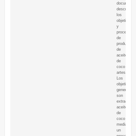
documento
describe
los
objetivos
y
proceso
de
producción
de
aceite
de
coco
artesanal.
Los
objetivos
generales
son
extraer
aceite
de
coco
mediante
un
proceso