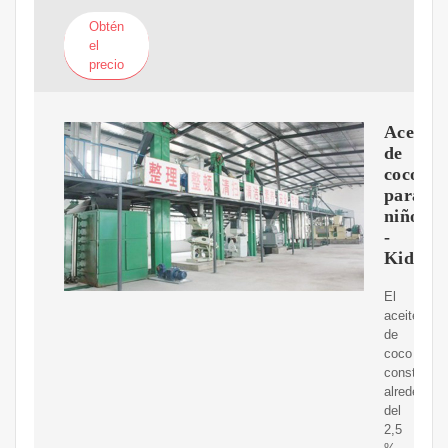
Obtén
el
precio
Aceite
de
coco
para
niños
-
Kiddle
El
aceite
de
coco
constituye
alrededor
del
2,5