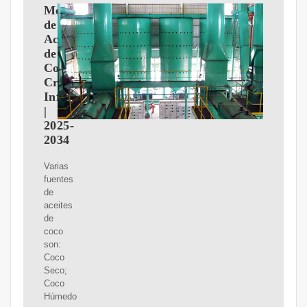
Mercado
de
Aceite
de
Coco,
Crecimiento,
Informe
|
2025-
2034
Varias
fuentes
de
aceites
de
coco
son:
Coco
Seco;
Coco
Húmedo