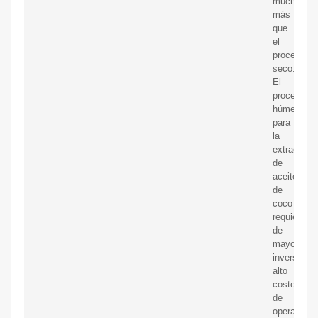
mucho
más
que
el
proceso
seco.
El
proceso
húmedo
para
la
extracción
de
aceite
de
coco
requiere
de
mayor
inversión,
alto
costo
de
operación