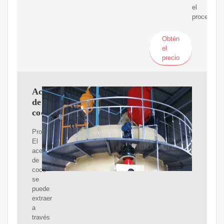
el
proceso.
Obtén
el
precio
Aceite
de
coco
Producción.
El
aceite
de
coco
se
puede
extraer
a
través