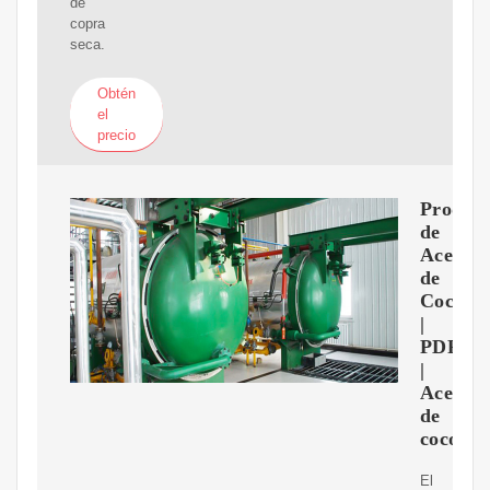
de
copra
seca.
Obtén
el
precio
Produc
de
Aceite
de
Coco
|
PDF
|
Aceite
de
coco
El