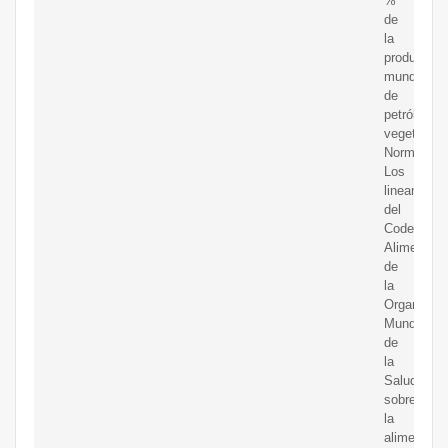
%
de
la
producción
mundial
de
petróleo
vegetal.
Normas.
Los
lineamient
del
Codex
Alimentari
de
la
Organizaci
Mundial
de
la
Salud
sobre
la
alimentaci