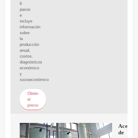
6
pasos
e
incluye
información
sobre
la
producción
anual,
costos,
diagnósticos
económico
y
socioeconómico
Obtén
el
precio
Aceite
de