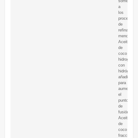
sometido
a
los
procesos
de
refinado
mencionad
Aceite
de
coco
hidrogenad
con
hidrógenos
añadidos
para
aumentar
el
punto
de
fusión.
Aceite
de
coco
fraccionad