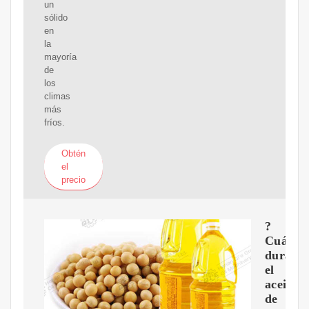
un
sólido
en
la
mayoría
de
los
climas
más
fríos.
Obtén
el
precio
?
Cuánto
dura
el
aceite
de