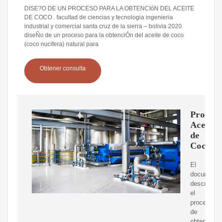
DISE?O DE UN PROCESO PARA LA OBTENCIóN DEL ACEITE
DE COCO . facultad de ciencias y tecnologia ingenieria
industrial y comercial santa cruz de la sierra – bolivia 2020
diseÑo de un proceso para la obtenciÓn del aceite de coco
(coco nucifera) natural para
Obtener consulta
Proceso
Aceite
de
Coco
El
documento
describe
el
proceso
de
obtención