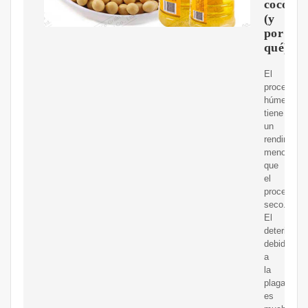
coco
(y
por
qué)?
El
proceso
húmedo
tiene
un
rendimient
menor
que
el
proceso
seco.
El
deterioro
debido
a
la
plaga
es