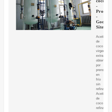
coco
-
Produc
-
Google
Sites
Aceite
de
coco
virgen
extra:
obtenido
por
prensado
en
frío
sin
refinar.
Aceite
de
coco
refinado: