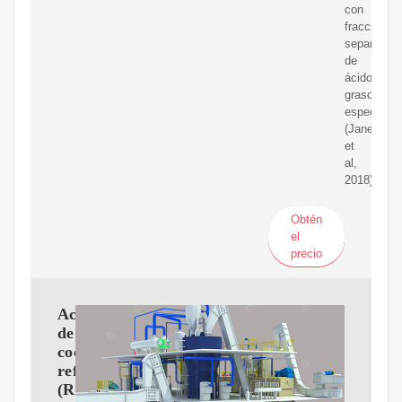
con
fracciones
separadas
de
ácidos
grasos
específico
(Janelle
et
al,
2018).
Obtén
el
precio
Aceite
de
coco
refinado
(RBD)