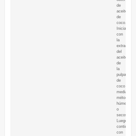
de
aceite
de
coco.
Inicia
con
la
extracción
del
aceite
de
la
pulpa
de
coco
mediante
métodos
húmedos
o
secos.
Luego
continúa
con