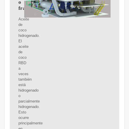
o
fraccionado
Aceite
de
coco
hidrogenado.
El
aceite
de
coco
RBD
a
veces
también
está
hidrogenado
o
parcialmente
hidrogenado.
Esto
ocurre
principalmente
en