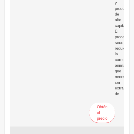
y
producción
de
alto
capital.
El
proceso
seco
requiere
la
carne
animal
que
necesita
ser
extraída
de
Obtén
el
precio