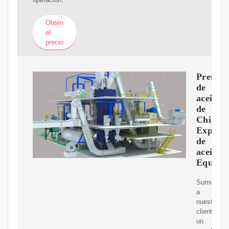
Obtén
el
precio
Prensa
de
aceite
de
China,
Expuls
de
aceite,
Equipo
Suministr
a
nuestros
clientes
un