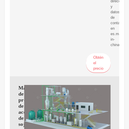
dirección
y
datos
de
contacto
en
es.made-
in-
china.com
Obtén
el
precio
Máquina
de
prensa
de
aceite
de
soja