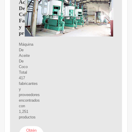
Aceite
De
Coco
Fabricantes
y
proveedores
Máquina
De
Aceite
De
Coco
Total
417
fabricantes
y
proveedores
encontrados
con
1,251
productos
Obtén