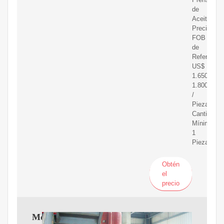
de
Aceite
Precio
FOB
de
Referencia
US$
1.650,00-
1.800,00
/
Pieza
Cantidad
Mínima:
1
Pieza
Obtén
el
precio
Molino