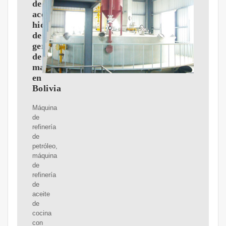
de
aceite/aceite
hidráulico
de
germen
de
maíz
en
Bolivia
Máquina
de
refinería
de
petróleo,
máquina
de
refinería
de
aceite
de
cocina
con