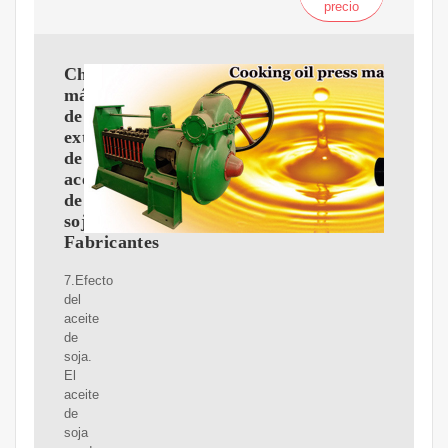
precio
China
máquina
de
extracción
de
aceite
de
soja
Fabricantes
7.Efecto
del
aceite
de
soja.
El
aceite
de
soja