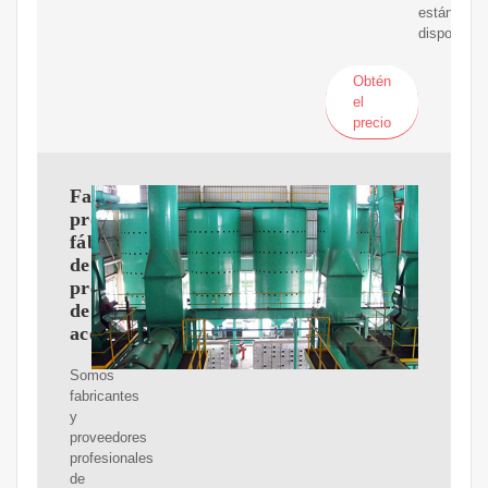
están
disponibles
Obtén
el
precio
Fabricantes,
proveedores,
fábrica
de
prensas
de
aceite
Somos
fabricantes
y
proveedores
profesionales
de