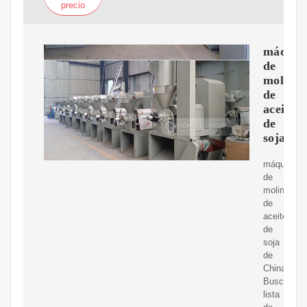
precio
máquin
de
molino
de
aceite
de
soja
máquina
de
molino
de
aceite
de
soja
de
China,
Buscar
lista