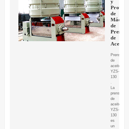
y
Provee
de
Máquin
de
Prensa
de
Aceite
Prensa
de
aceite
YZS-
130
.
La
prensa
de
aceite
YZS-
130
es
un