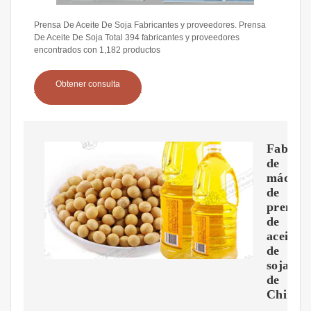
Prensa De Aceite De Soja Fabricantes y proveedores. Prensa
De Aceite De Soja Total 394 fabricantes y proveedores
encontrados con 1,182 productos
Obtener consulta
Fabrica
de
máquin
de
prensa
de
aceite
de
soja
de
China