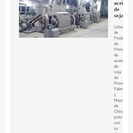
aceite
de
soja
Listas
de
Productos
de
Prensa
de
aceite
de
soja
de
Proveedor
Fabricante
y
Mayoristas
de
China,
junto
con
su