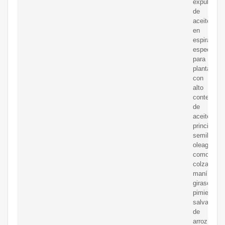
expulsor
de
aceite
en
espiral
especializ
para
plantas
con
alto
contenido
de
aceite,
principalm
semillas
oleaginosa
como
colza,
maní,
girasol,
pimienta,
salvado
de
arroz,