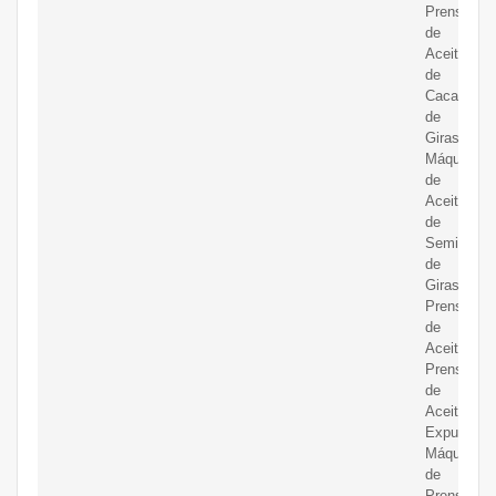
Prensa
de
Aceite
de
Cacahuate
de
Girasol
Máquina
de
Aceite
de
Semillas
de
Girasol
Prensa
de
Aceite
Prensa
de
Aceite
Expulsora
Máquina
de
Prensa