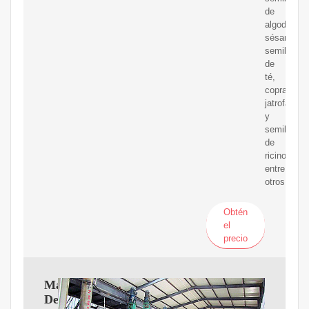
de
algodón,
sésamo,
semillas
de
té,
copra,
jatrofa
y
semilla
de
ricino,
entre
otros.
Obtén
el
precio
Máquina
De