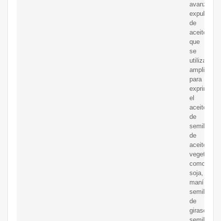
avanzado
expulsor
de
aceite
que
se
utiliza
ampliamen
para
exprimir
el
aceite
de
semilla
de
aceite
vegetal,
como
soja,
maní,
semillas
de
girasol,
semillas