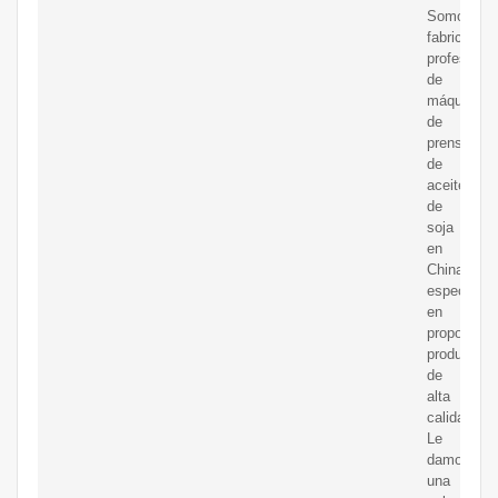
Somos
fabricantes
profesiona
de
máquinas
de
prensado
de
aceite
de
soja
en
China,
especializ
en
proporcion
productos
de
alta
calidad.
Le
damos
una