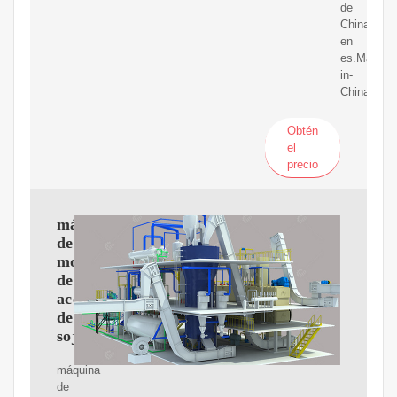
de
China
en
es.Made-
in-
China.com
Obtén
el
precio
máquina
de
molino
de
aceite
de
soja
máquina
de