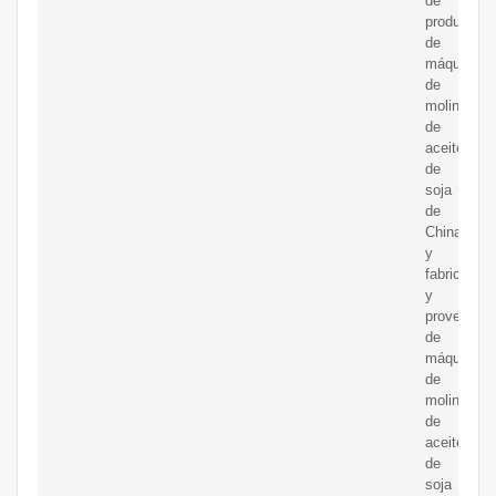
de
productos
de
máquina
de
molino
de
aceite
de
soja
de
China
y
fabricantes
y
proveedor
de
máquina
de
molino
de
aceite
de
soja