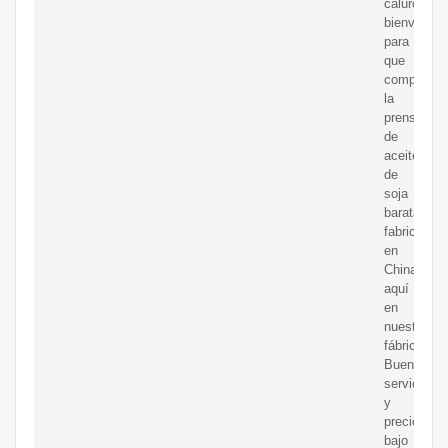
calurosa
bienvenida
para
que
compre
la
prensa
de
aceite
de
soja
barata
fabricada
en
China
aquí
en
nuestra
fábrica.
Buen
servicio
y
precio
bajo