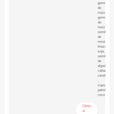
germen
de
maíz,
germen
de
maíz,
semilla
de
mostaza,
linaza,
soja,
semilla
de
algodón,
cáñamo,
canola
,
copra,
palmiste,
coco
Obtén
el