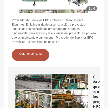
1
/
6
Proveedor de Servicios EPC en México: Razones para
Elegirnos. En la industria de la construcción y proyectos
industriales, la elección del proveedor adecuado es
fundamental para el éxito y la eficiencia del proyecto. Es por eso
que es importante elegir un buen Proveedor de Servicios EPC
en México. La selección de un socio
Obtener consulta
?
Sabes
qué
son
los
proyect
EPC?