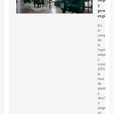
y
proceso
explica
En
el
campo
de
la
ingeniería,
adquisicio
y
construcci
(EPC),
la
fase
de
planificaci
y
dise?
o
juega
un