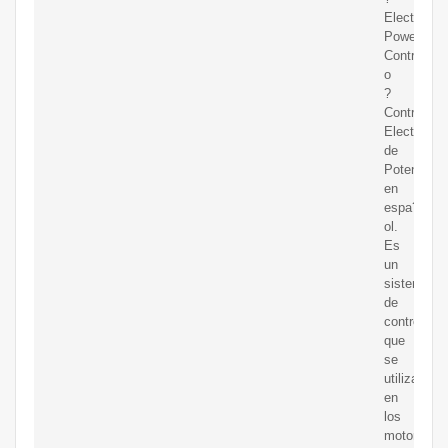
Electronic
Power
Control?
o
?
Control
Electrónic
de
Potencia?
en
espa?
ol.
Es
un
sistema
de
control
que
se
utiliza
en
los
motores