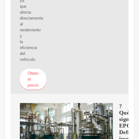
ya
que
afecta
directamente
al
rendimiento
y
la
eficiencia
del
vehículo.
Obtén
el
precio
?
Qué
signific
EPC?
Definic
importa