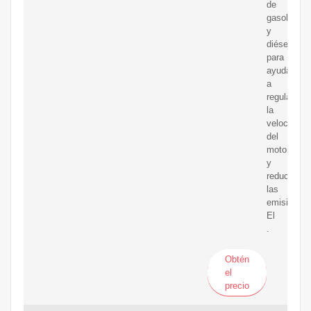
de
gasolina
y
diésel
para
ayudar
a
regular
la
velocidad
del
motor
y
reducir
las
emisiones.
El
.
Obtén
el
precio