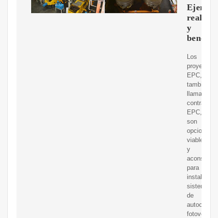
Ejempl
reales
y
benefic
Los
proyectos
EPC,
también
llamados
contratos
EPC,
son
opciones
viables
y
aconsejabl
para
instalar
sistemas
de
autoconsu
fotovoltaic