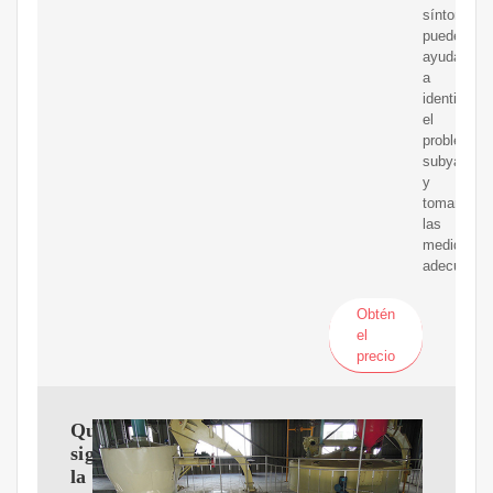
síntomas
pueden
ayudarle
a
identificar
el
problema
subyacent
y
tomar
las
medidas
adecuadas
Obtén
el
precio
Qué
significa
la