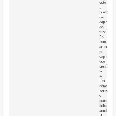
esté
a
punto
de
dejar
de
funcionar.
En
este
artículo
te
explicare
qué
significa
la
luz
EPC,
cómo
solucionarl
y
cuándo
debes
acudir
al