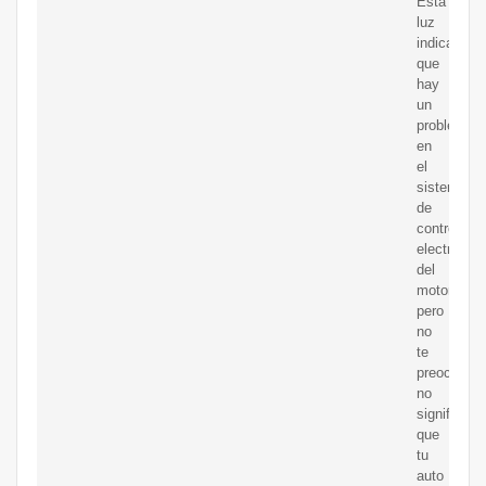
Esta
luz
indica
que
hay
un
problema
en
el
sistema
de
control
electrónico
del
motor,
pero
no
te
preocupes,
no
significa
que
tu
auto