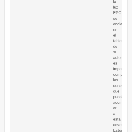
la
luz
EPC
se
enciende
en
el
tablero
de
su
automóvil,
es
importante
comprende
las
consecuen
que
pueden
acompa?
ar
a
esta
advertenci
Estos