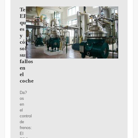
Testigo
EPC:
qué
es
y
cómo
solucionar
sus
fallos
en
el
coche
Da?
os
en
el
control
de
frenos:
El