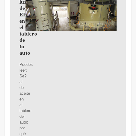
luz
de
EPC
en
el
tablero
de
tu
auto
Puedes
leer:
Se?
al
de
aceite
en
el
tablero
del
auto:
por
qué