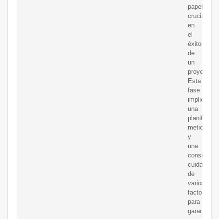
papel
crucial
en
el
éxito
de
un
proyecto.
Esta
fase
implica
una
planificaci
meticulosa
y
una
considerac
cuidadosa
de
varios
factores
para
garantizar