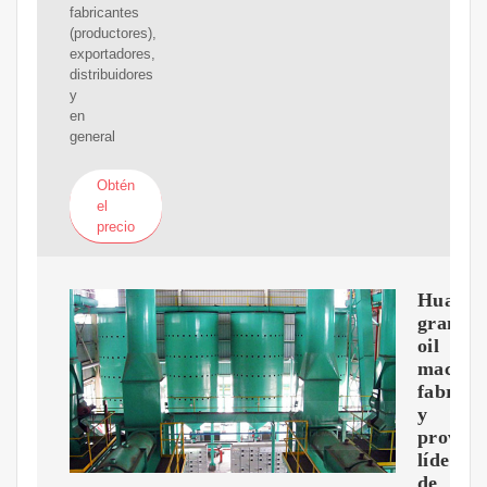
fabricantes
(productores),
exportadores,
distribuidores
y
en
general
Obtén
el
precio
Huatai
granar
oil
machin
fabrica
y
provee
líder
de