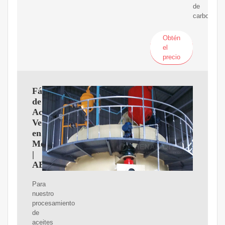
de
carbono.
Obtén
el
precio
Fábrica
de
Aceites
Vegetales
en
México
|
AETH
Para
nuestro
procesamiento
de
aceites