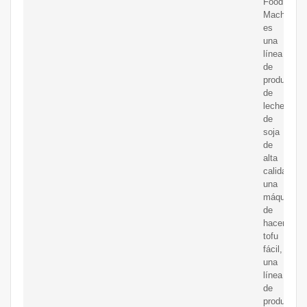
Food
Machine
es
una
línea
de
producción
de
leche
de
soja
de
alta
calidad,
una
máquina
de
hacer
tofu
fácil,
una
línea
de
producción