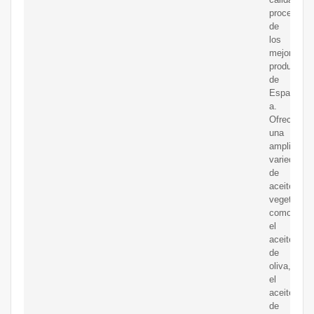
procedent
de
los
mejores
productore
de
Espa?
a.
Ofrecemos
una
amplia
variedad
de
aceites
vegetales,
como
el
aceite
de
oliva,
el
aceite
de