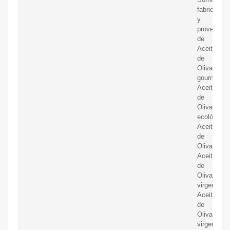
fabricantes
y
proveedor
de
Aceite
de
Oliva
gourmet,
Aceite
de
Oliva
ecológico,
Aceite
de
Oliva,
Aceite
de
Oliva
virgen,
Aceite
de
Oliva
virgen