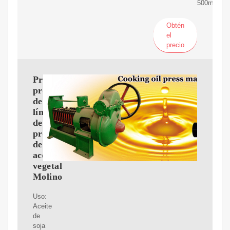
500ml
Obtén
el
precio
Proveedor
profesional
de
línea
de
producción
de
aceite
vegetal
Molino
Uso:
Aceite
de
soja