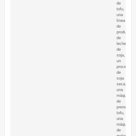
de
tofu,
una
línea
de
producción
de
leche
de
soja,
un
procesador
de
soja
seca,
una
máquina
de
prensar
tofu,
una
máquina
de
moler