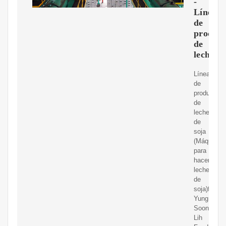
-
Línea
de
producc
de
leche
Línea
de
producción
de
leche
de
soja
(Máquina
para
hacer
leche
de
soja)fabric
Yung
Soon
Lih