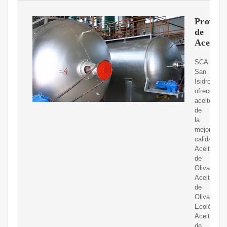
Proveed
de
Aceite
SCA
San
Isidro
ofrece
aceites
de
la
mejor
calidad:
Aceite
de
Oliva,
Aceite
de
Oliva
Ecológico,
Aceite
de