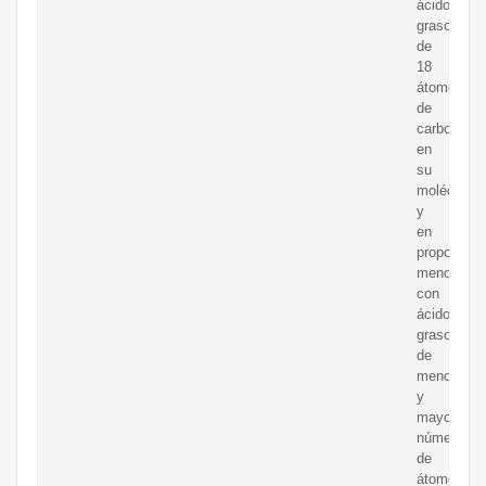
ácidos
grasos
de
18
átomos
de
carbono
en
su
molécula,
y
en
proporción
menor
con
ácidos
grasos
de
menor
y
mayor
número
de
átomos