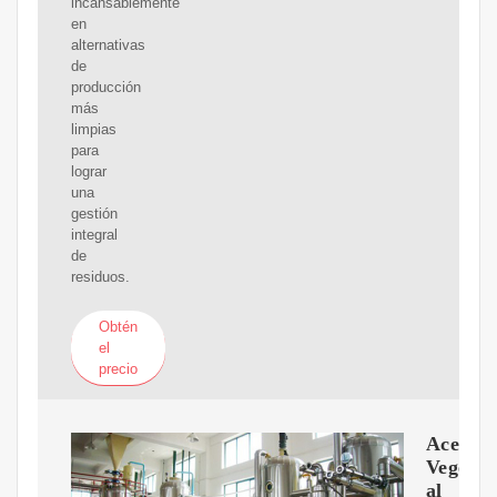
incansablemente
en
alternativas
de
producción
más
limpias
para
lograr
una
gestión
integral
de
residuos.
Obtén
el
precio
Aceites
Vegetal
al