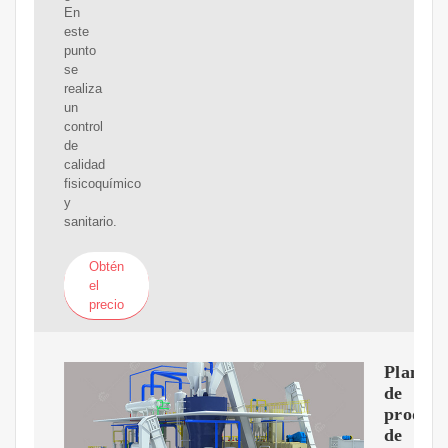
En
este
punto
se
realiza
un
control
de
calidad
fisicoquímico
y
sanitario.
Obtén
el
precio
Plantas
de
producc
de