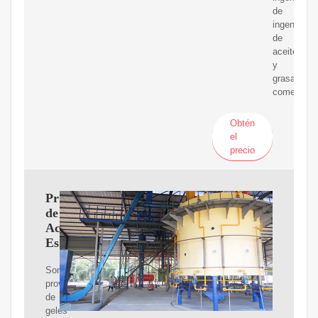
de
ingeniería
de
aceites
y
grasas
comestible
Obtén
el
precio
Proveedores
de
Aceites
Esenciales
Somos
proveedores
de
geles