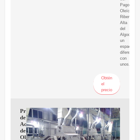
Pago
Oleícola
Ribera
Alta
del
Algodor,
un
espacio
diferencia
con
unos...
Obtén
el
precio
Proveedores
de
Aceite
de
Oliva