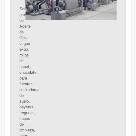
Somos
proveedores
de
Aceite
de
Oliva
virgen
extra,
rollos
de
papel,
chocolate
para
fuentes,
limpiadores
de
suelo,
bayetas,
fregonas,
cubos
de
limpieza,
entre