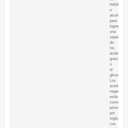
hidrólisis
o
alcohólisis
para
lograr
una
separación
de
los
ácidos
grasos
o
el
glicerol,
Los
aceites
vegetales
están
constituid
principalm
por
triglicérido
con