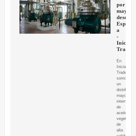
por
mayor
desde
Espa?
a
-
Inicia
Trade
En
Inicia
Trade,
somos
un
distribuidor
mayorista
internacion
de
aceites
vegetales
de
alta
calidad,