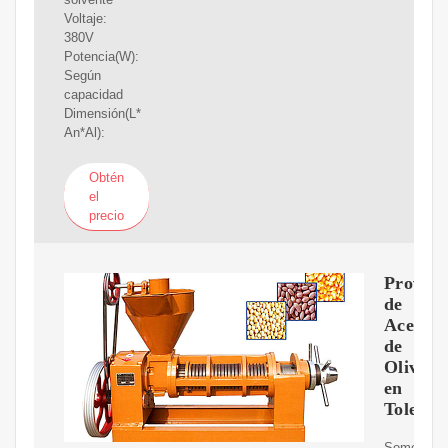
Voltaje:
380V
Potencia(W):
Según
capacidad
Dimensión(L*
An*Al):
Obtén
el
precio
Proveed
de
Aceite
de
Oliva
en
Toledo
Somos