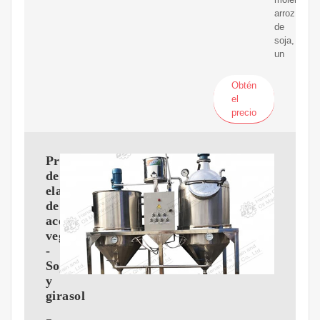
arroz
de
soja,
un
Obtén
el
precio
Proceso
de
elaboración
de
aceites
vegetales
-
Soja
y
girasol