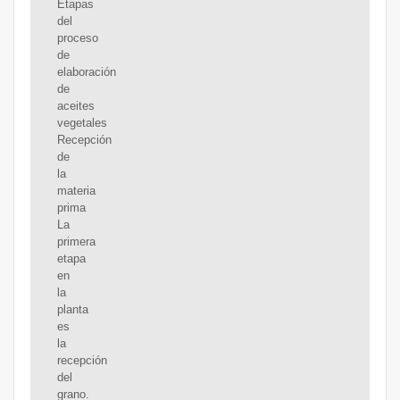
Etapas
del
proceso
de
elaboración
de
aceites
vegetales
Recepción
de
la
materia
prima
La
primera
etapa
en
la
planta
es
la
recepción
del
grano.