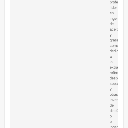
profesional
líder
en
ingeniería
de
aceites
y
grasas
comestible
dedicada
a
la
extracción,
refinación,
desparafin
separación
y
otras
investigac
de
dise?
o
e
ingeniería