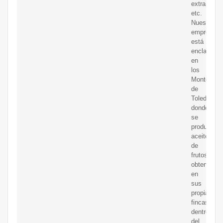
extra,
etc.
Nuestra
empresa
está
enclavada
en
los
Montes
de
Toledo,
donde
se
produce
aceites
de
frutos
obtenidos
en
sus
propias
fincas,
dentro
del