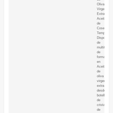
Oliva
Virgen
Extra,
Aceite
de
Cosecha
Temprana,
Disponem
de
multitud
de
formatos
en
Aceite
de
oliva
virgen
extra,
desde
botellas
de
cristal
de