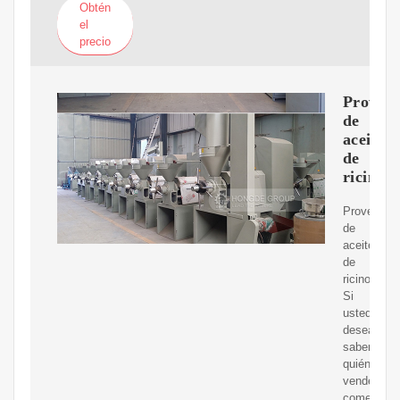
Obtén
el
precio
Proveed
de
aceites
de
ricino
Proveedor
de
aceites
de
ricino.
Si
usted
desea
saber
quién
vende,
comerciali