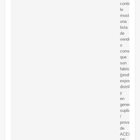
continuaci
le
mostramo
una
lista
de
vendedore
o
comerciali
que
son
fabricantes
(productore
exportador
distribuido
y
en
general
suplidores
/
proveedor
de
ACEITE