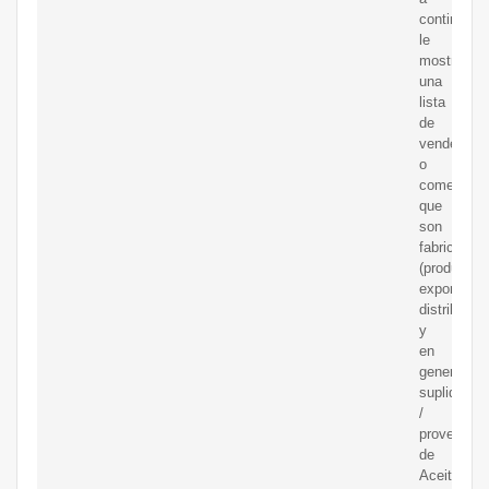
continuaci
le
mostramo
una
lista
de
vendedore
o
comerciali
que
son
fabricantes
(productore
exportador
distribuido
y
en
general
suplidores
/
proveedor
de
Aceite