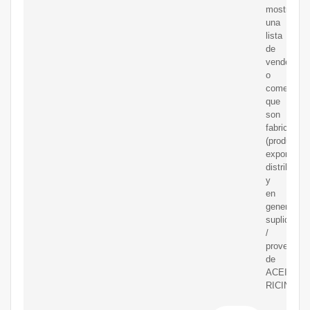
mostramo
una
lista
de
vendedore
o
comerciali
que
son
fabricantes
(productore
exportador
distribuido
y
en
general
suplidores
/
proveedor
de
ACEITE
RICINO.