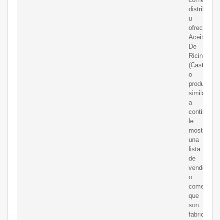
distribuye
u
ofrece
Aceite
De
Ricino
(Castor)
o
productos
similares,
a
continuaci
le
mostramo
una
lista
de
vendedore
o
comerciali
que
son
fabricantes