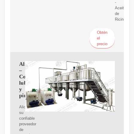
-
Aceite
de
Ricino.
Obtén
el
precio
Alioccsa
–
Cosméticos,
lubricantes
y
pinturas
Alioccsa
su
confiable
proveedor
de