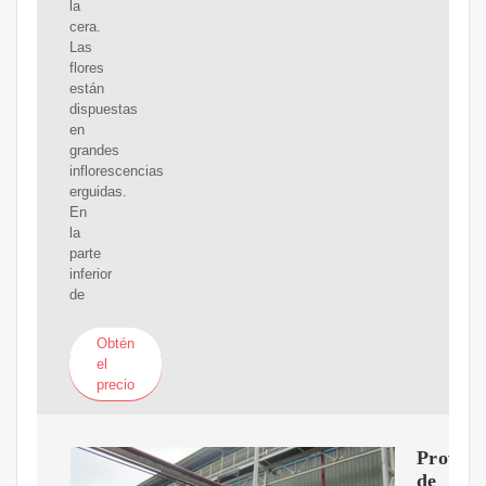
la
cera.
Las
flores
están
dispuestas
en
grandes
inflorescencias
erguidas.
En
la
parte
inferior
de
Obtén
el
precio
Proveed
de