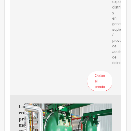
exportador
distribuido
y
en
general
suplidores
/
proveedor
de
aceites
de
ricino.
Obtén
el
precio
Cómo
encontrar
proveedores
mayoristas