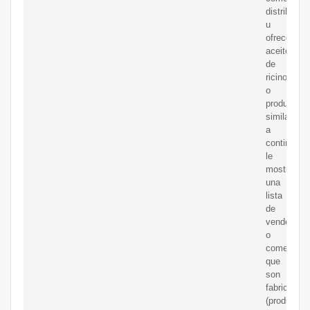
distribuye
u
ofrece
aceites
de
ricino
o
productos
similares,
a
continuaci
le
mostramo
una
lista
de
vendedore
o
comerciali
que
son
fabricantes
(productore