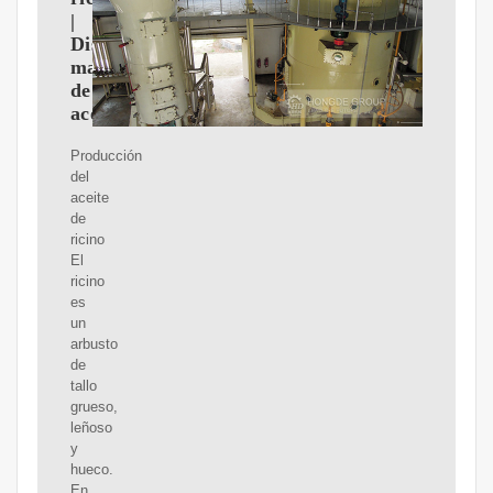
|
Distribuidor
mayorista
de
aceites
Producción
del
aceite
de
ricino
El
ricino
es
un
arbusto
de
tallo
grueso,
leñoso
y
hueco.
En