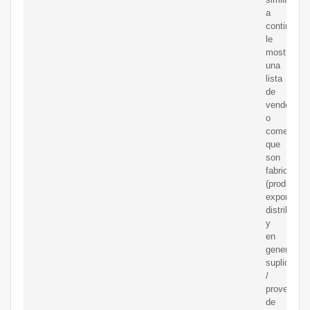
a
continuaci
le
mostramo
una
lista
de
vendedore
o
comerciali
que
son
fabricantes
(productore
exportador
distribuido
y
en
general
suplidores
/
proveedor
de