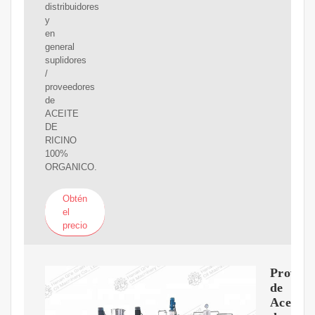
distribuidores
y
en
general
suplidores
/
proveedores
de
ACEITE
DE
RICINO
100%
ORGANICO.
Obtén
el
precio
Proveed
de
Aceite