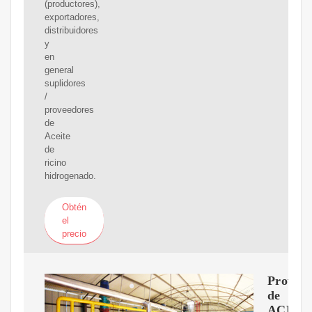
(productores),
exportadores,
distribuidores
y
en
general
suplidores
/
proveedores
de
Aceite
de
ricino
hidrogenado.
Obtén
el
precio
Proveed
de
ACEIT