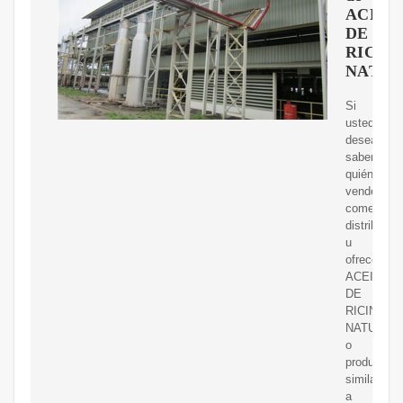
ACEIT
DE
RICIN
NATU
Si
usted
desea
saber
quién
vende,
comerciali
distribuye
u
ofrece
ACEITE
DE
RICINO
NATURAL
o
productos
similares,
a