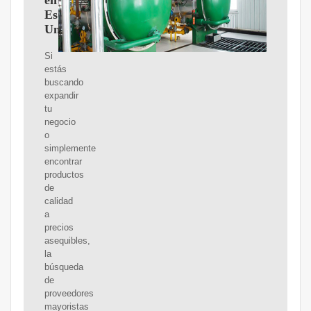
en
Estados
Unidos
Si
estás
buscando
expandir
tu
negocio
o
simplemente
encontrar
productos
de
calidad
a
precios
asequibles,
la
búsqueda
de
proveedores
mayoristas