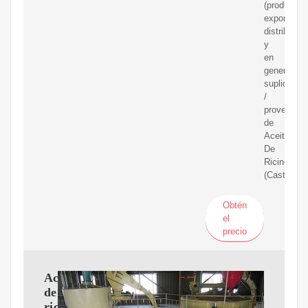
(productore
exportador
distribuido
y
en
general
suplidores
/
proveedor
de
Aceite
De
Ricino
(Castor).
Obtén
el
precio
Aceite
de
ricino