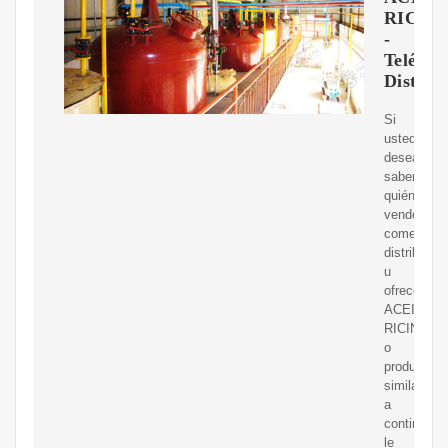
RICIN
-
Teléfon
Distrib
Si
usted
desea
saber
quién
vende,
comerciali
distribuye
u
ofrece
ACEITE
RICINO
o
productos
similares,
a
continuaci
le