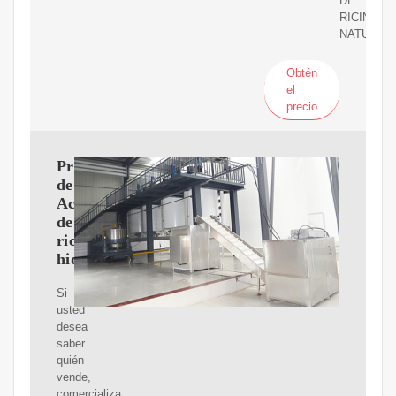
DE
RICINO
NATURAL.
Obtén
el
precio
Proveedores
de
Aceite
de
ricino
hidrogenado
Si
usted
desea
saber
quién
vende,
comercializa,