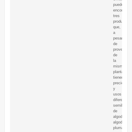
puedes
encontrar
tres
productos
que,
a
pesar
de
provenir
de
la
misma
planta,
tienen
precios
y
usos
diferentes:
semilla
de
algodón,
algodón
pluma