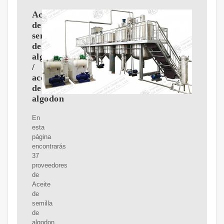
Aceite
de
semilla
de
algodon
/
aceite
de
algodon
En
esta
página
encontrarás
37
proveedores
de
Aceite
de
semilla
de
algodon