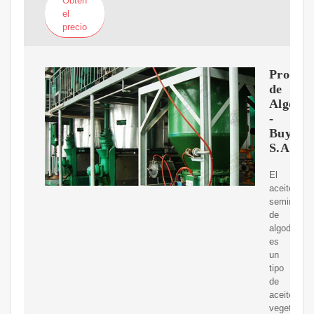
Obtén
el
precio
Product
de
Algodó
-
Buyatti
S.A.I.C
El
aceite
semirefina
de
algodón
es
un
tipo
de
aceite
vegetal