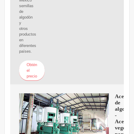
México
semillas
de
algodón
y
otros
productos
en
diferentes
países.
Obtén
el
precio
Aceite
de
algodó
-
Aceites
vegetal
para