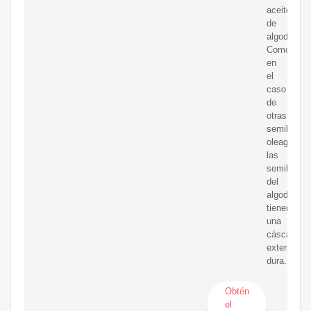
aceite
de
algodón
Como
en
el
caso
de
otras
semillas
oleaginosa
las
semillas
del
algodón
tienen
una
cáscara
exterior
dura.
Obtén
el