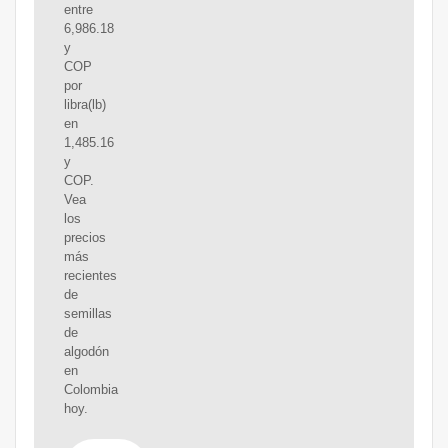
entre
6,986.18
y
COP
por
libra(lb)
en
1,485.16
y
COP.
Vea
los
precios
más
recientes
de
semillas
de
algodón
en
Colombia
hoy.