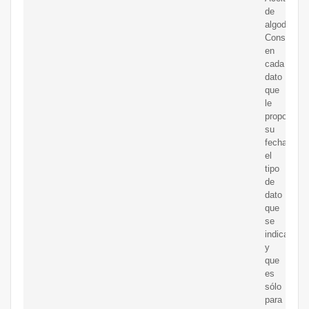
de
algodón.
Considerar
en
cada
dato
que
le
proporcio
su
fecha,
el
tipo
de
dato
que
se
indica
y
que
es
sólo
para