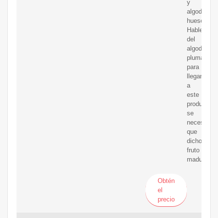
y
algodón
hueso.
Hablemos
del
algodón
pluma:
para
llegar
a
este
producto,
se
necesita
que
dicho
fruto
madure.
Obtén
el
precio