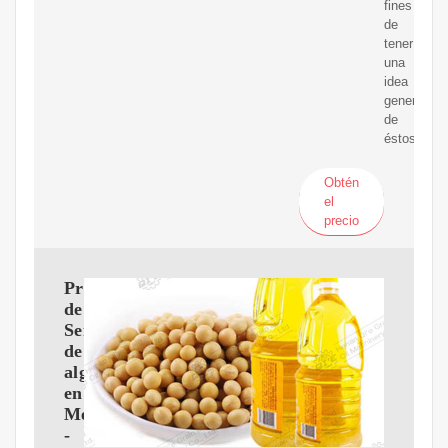
fines
de
tener
una
idea
general
de
éstos.
Obtén
el
precio
Precio
de
Semillas
de
algodón
en
México
-