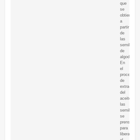
que
se
obtiene
a
partir
de
las
semillas
de
algodón.
En
el
proceso
de
extracción
del
aceite,
las
semillas
se
prensan
para
liberar
el