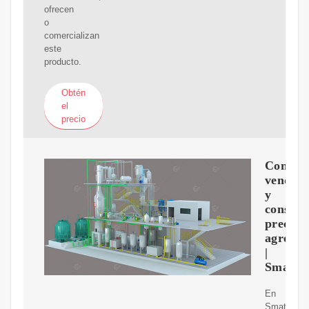
ofrecen
o
comercializan
este
producto.
Obtén
el
precio
Compra
vende
y
consult
precios
agroali
|
Smattc
En
Smattcom