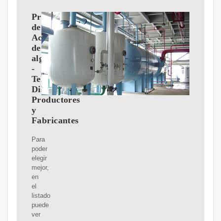
Proveedores
de
Aceite
de
algodón
-
Teléfonos,
Distribuidores,
Productores
y
Fabricantes
Para
poder
elegir
mejor,
en
el
listado
puede
ver