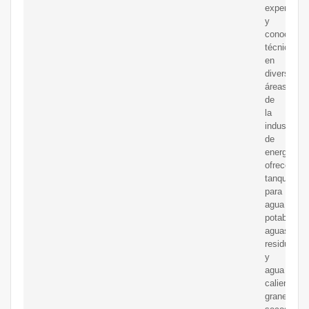
experienci
y
conocimie
técnicos
en
diversas
áreas
de
la
industria
de
energías
ofrecemos
tanques
para
agua
potable,
aguas
residuales
y
agua
caliente,
graneles