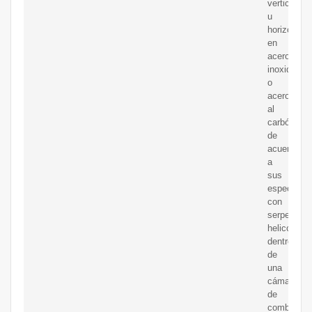
vertical
u
horizontal,
en
acero
inoxidable
o
acero
al
carbón
de
acuerdo
a
sus
especifica
con
serpentine
helicoidale
dentro
de
una
cámara
de
combustió