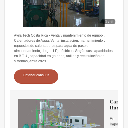
1
/
6
Avila Tech Costa Rica - Venta y mantenimiento de equipo .
Calentadores de Agua. Venta, instalación, mantenimiento y
repuestos de calentadores para agua de paso o
almacenamiento, de gas LP, eléctricos. Según sus capacidades
en B.T.U., capacidad en galones, anillos y recirculación de
sistemas, entre otros .
Obtener consulta
Campo
Rudin
En
Importacio