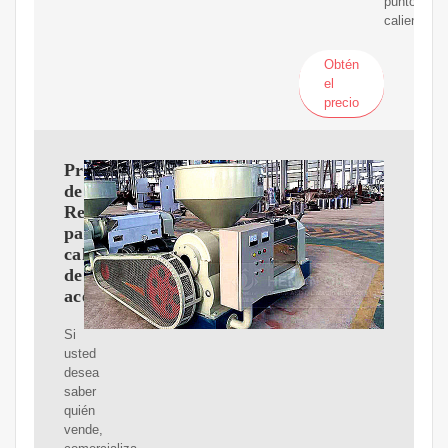
puntos
calientes.
Obtén
el
precio
Proveedores
de
Refacciones
para
calentadores
de
aceite
Si
usted
desea
saber
quién
vende,