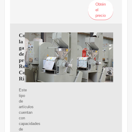
Obtén
el
precio
Conoce
la
gama
de
productos
Rotoplas
Costa
Rica
Este
tipo
de
artículos
cuentan
con
capacidades
de