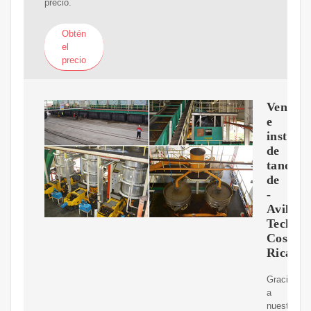
precio.
Obtén
el
precio
Venta
e
instalac
de
tanques
de
-
Avila
Tech
Costa
Rica
Gracias
a
nuestra