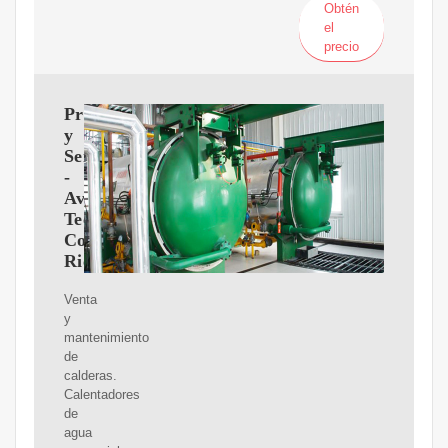
Obtén
el
precio
Productos
y
Servicios
-
Avila
Tech
Costa
Rica
Venta
y
mantenimiento
de
calderas.
Calentadores
de
agua