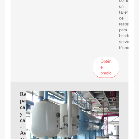
como
un
taller
de
respaldo
para
brindar
servicio
técnico.
Obtén
el
precio
Repuestos
para
calentadores
y
calderas
-
Avila