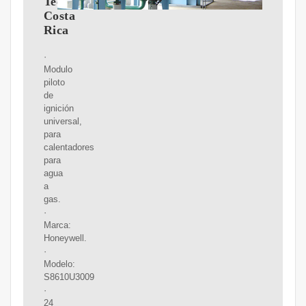
Tech
Costa
Rica
·
Modulo
piloto
de
ignición
universal,
para
calentadores
para
agua
a
gas.
·
Marca:
Honeywell.
·
Modelo:
S8610U3009
·
24