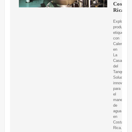
Costa
Rica
Explora
productos
etiquetado
con
Calentador
en
La
Casa
del
Tanque.
Soluciones
innovadora
para
el
manejo
de
agua
en
Costa
Rica.