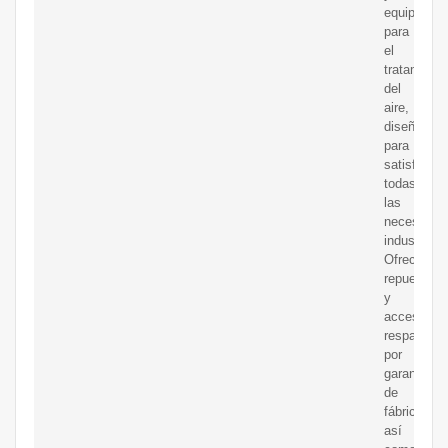
equipos
para
el
tratamient
del
aire,
diseñados
para
satisfacer
todas
las
necesidad
industriale
Ofrecemos
repuestos
y
accesorios
respaldado
por
garantía
de
fábrica,
así