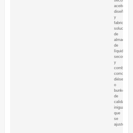
secos,
aceite,
diseñamos
y
fabricamos
soluciones
de
almacenam
de
líquidos,
secos
y
combustib
como
diésel
o
bunker
de
calidad
inigualable
que
se
ajusten