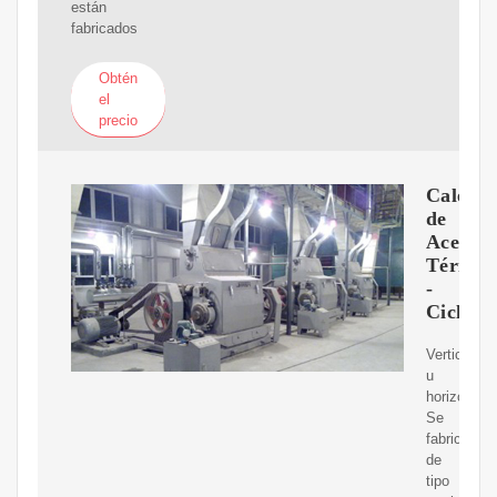
están
fabricados
Obtén
el
precio
Calenta
de
Aceite
Térmic
-
Cicloni
Vertical
u
horizontal
Se
fabrican
de
tipo