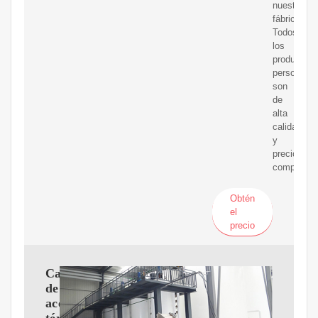
nuestra
fábrica.
Todos
los
productos
personaliz
son
de
alta
calidad
y
precio
competitiv
Obtén
el
precio
Calentadores
de
aceite