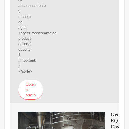
de
almacenamiento
y
manejo
de
agua.
<style>.woocommerce-
product-
gallery{
opacity:
1
!important;
}
</style>
Obtén
el
precio
Grupo
EQUIP
Costa