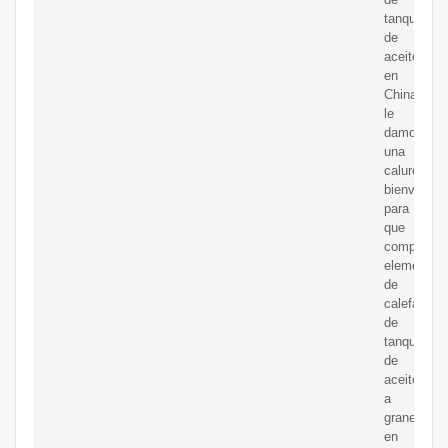
tanques
de
aceite
en
China,
le
damos
una
calurosa
bienvenida
para
que
compre
elementos
de
calefacció
de
tanques
de
aceite
a
granel
en