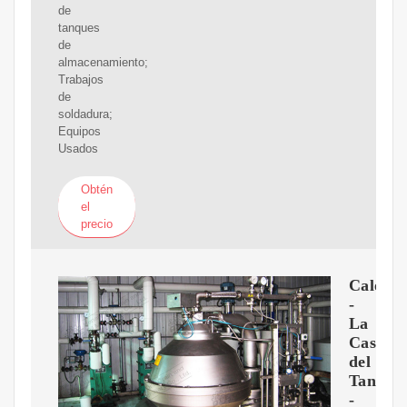
de
tanques
de
almacenamiento;
Trabajos
de
soldadura;
Equipos
Usados
Obtén
el
precio
Calenta
-
La
Casa
del
Tanque
-