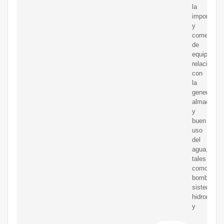
la
importació
y
comerciali
de
equipos
relacionad
con
la
generación
almacenam
y
buen
uso
del
agua,
tales
como
bombas,
sistemas
hidroneumá
y