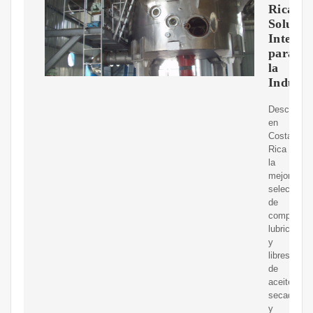
Rica:
Solucio
Integra
para
la
Industr
Descubra
en
Costa
Rica
la
mejor
selección
de
compresor
lubricados
y
libres
de
aceite,
secadores
y