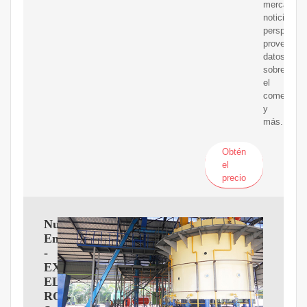
mercado,
noticias,
perspectiv
proveedore
datos
sobre
el
comercio
y
más.
Obtén
el
precio
Nuestra
Empresa
-
EXTRACTORA
EL
ROBLE