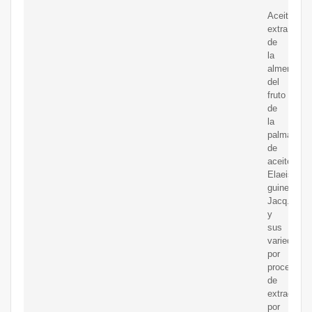
Aceite
extraído
de
la
almendra
del
fruto
de
la
palma
de
aceite,
Elaeis
guineensis
Jacq.
y
sus
variedades
por
proceso
de
extracción
por