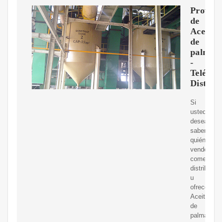
Proveed
de
Aceite
de
palma
-
Teléfon
Distrib
Si
usted
desea
saber
quién
vende,
comerciali
distribuye
u
ofrece
Aceite
de
palma