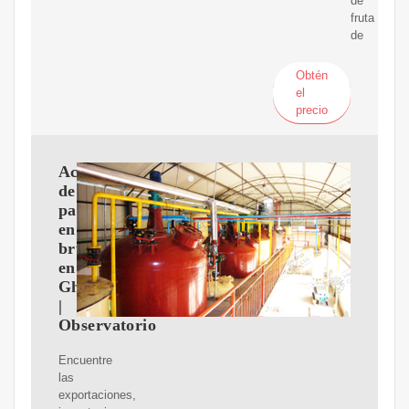
de
fruta
de
Obtén
el
precio
Aceite
de
palma
en
bruto
en
Ghana
|
Observatorio
Encuentre
las
exportaciones,