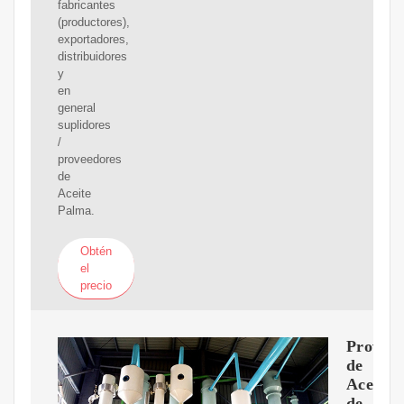
fabricantes
(productores),
exportadores,
distribuidores
y
en
general
suplidores
/
proveedores
de
Aceite
Palma.
Obtén
el
precio
Proveed
de
Aceite
de