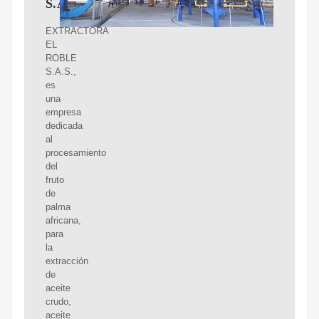
S.A.S
EXTRACTORA
EL
ROBLE
S.A.S.,
es
una
empresa
dedicada
al
procesamiento
del
fruto
de
palma
africana,
para
la
extracción
de
aceite
crudo,
aceite