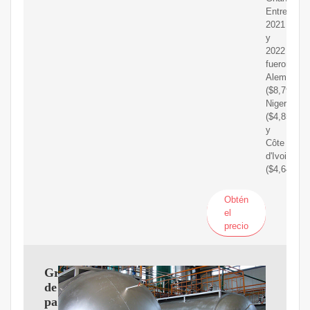
Entre
2021
y
2022
fueron
Alemania
($8,79M),
Nigeria
($4,85M),
y
Côte
d'Ivoire
($4,64M).
Obtén
el
precio
Grano
de
palma