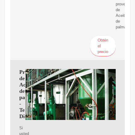
proveedor
de
Aceite
de
palma.
Obtén
el
precio
Proveedores
de
Aceite
de
palma,
-
Teléfonos,
Distribuidores
Si
usted