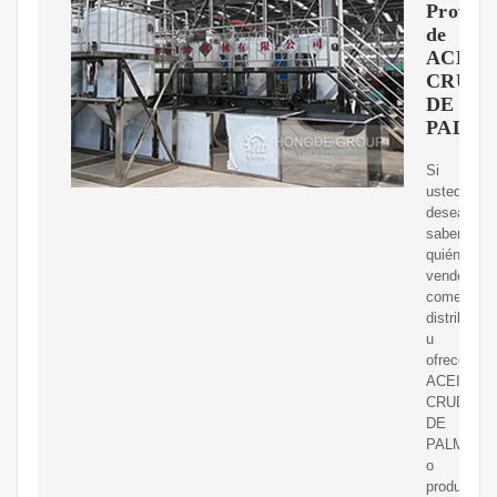
Proveed
de
ACEIT
CRUD
DE
PALM
Si
usted
desea
saber
quién
vende,
comerciali
distribuye
u
ofrece
ACEITE
CRUDO
DE
PALMA
o
productos