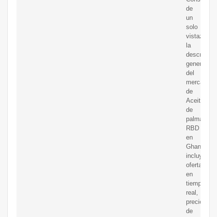
de
un
solo
vistazo
la
descripció
general
del
mercado
de
Aceite
de
palma
RBD
en
Ghana,
incluyendo
ofertas
en
tiempo
real,
precios
de