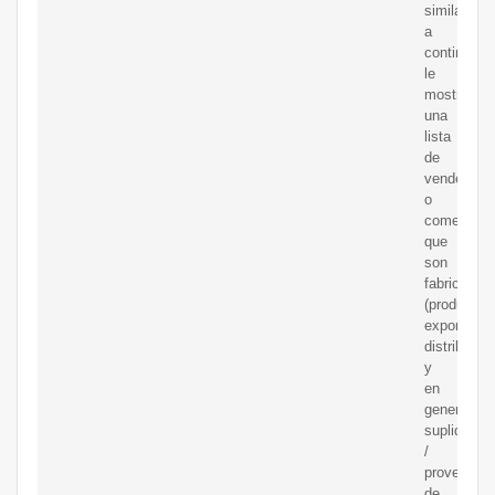
similares,
a
continuaci
le
mostramo
una
lista
de
vendedore
o
comerciali
que
son
fabricantes
(productore
exportador
distribuido
y
en
general
suplidores
/
proveedor
de