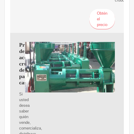
crudo.
Obtén
el
precio
Proveedores
de
aceite
crudo
de
palma,
castor
Si
usted
desea
saber
quién
vende,
comercializa,
distribuye