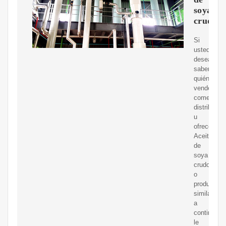
soya
crudo
Si
usted
desea
saber
quién
vende,
comerciali
distribuye
u
ofrece
Aceite
de
soya
crudo
o
productos
similares,
a
continuaci
le