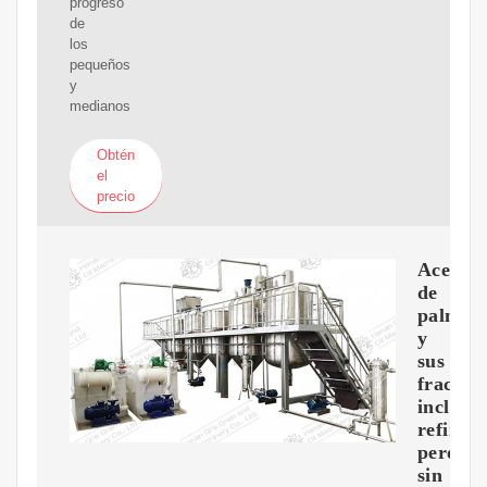
progreso
de
los
pequeños
y
medianos
Obtén
el
precio
Aceite
de
palma
y
sus
fraccion
incluso
refinad
pero
sin