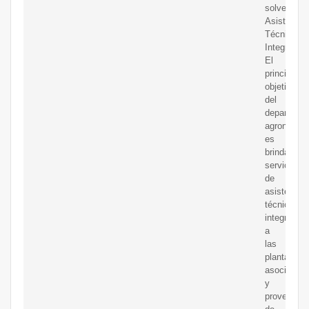
solventes.
Asistencia
Técnica
Integral
El
principal
objetivo
del
departame
agronómic
es
brindar
servicios
de
asistencia
técnica
integral
a
las
plantacion
asociadas
y
proveedor