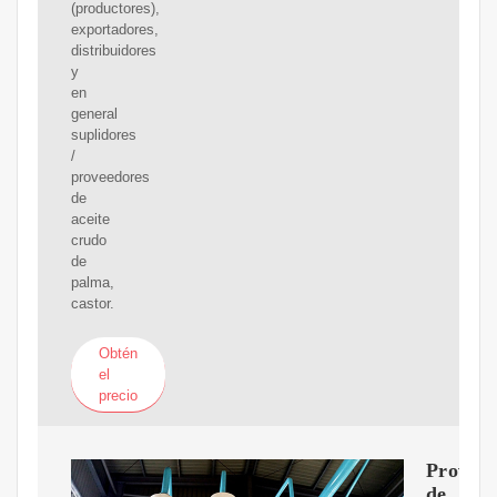
(productores),
exportadores,
distribuidores
y
en
general
suplidores
/
proveedores
de
aceite
crudo
de
palma,
castor.
Obtén
el
precio
Proveed
de