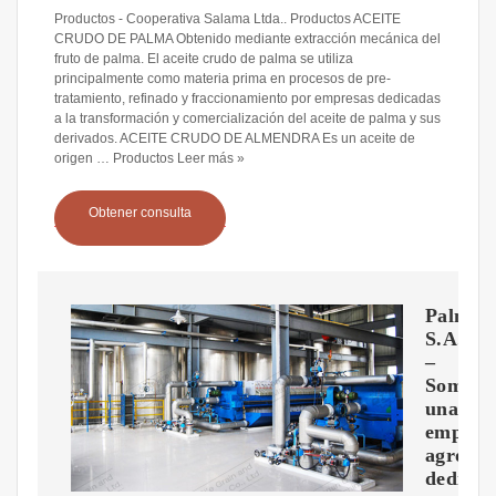
Productos - Cooperativa Salama Ltda.. Productos ACEITE
CRUDO DE PALMA Obtenido mediante extracción mecánica del
fruto de palma. El aceite crudo de palma se utiliza
principalmente como materia prima en procesos de pre-
tratamiento, refinado y fraccionamiento por empresas dedicadas
a la transformación y comercialización del aceite de palma y sus
derivados. ACEITE CRUDO DE ALMENDRA Es un aceite de
origen … Productos Leer más »
Obtener consulta
Palmace
S.A.
–
Somos
una
empres
agroind
dedicad