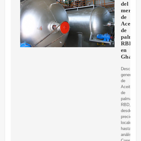
del
mercad
de
Aceite
de
palma
RBD
en
Ghana
Descripció
general
de
Aceite
de
palma
RBD,
desde
precios
locales
hasta
análisis.
Consulte