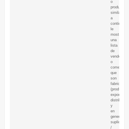
o
productos
similares,
a
continuaci
le
mostramo
una
lista
de
vendedore
o
comerciali
que
son
fabricantes
(productore
exportador
distribuido
y
en
general
suplidores
/