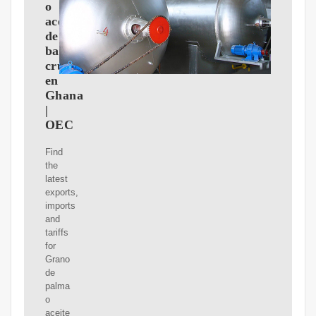
o
aceite
de
babasu,
crudo
en
Ghana
|
OEC
Find
the
latest
exports,
imports
and
tariffs
for
Grano
de
palma
o
aceite