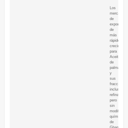
Los
mercados
de
exportació
de
más
rápido
crecimient
para
Aceite
de
palma
y
sus
fracciones,
incluso
refinado,
pero
sin
modificar
químicame
de
Ghana