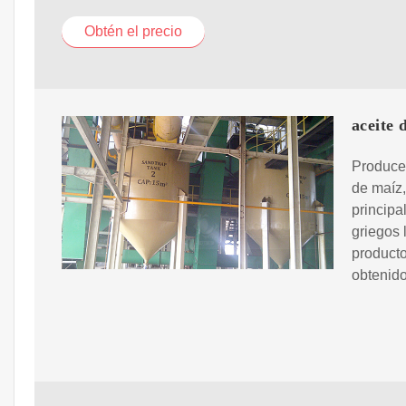
Obtén el precio
aceit
Produce 
de maíz,
principa
griegos 
producto
obtenido