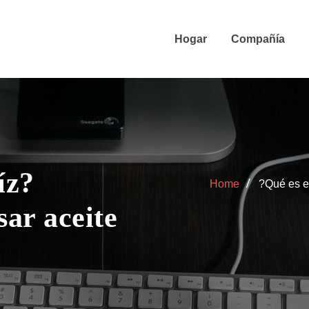
Hogar
Compañía
íz?
Home
?Qué es e
ar aceite