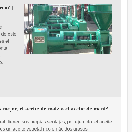
eco? |
e
 de este
es el
enta
,
o.
 mejor, el aceite de maíz o el aceite de maní?
al, tienen sus propias ventajas, por ejemplo: el aceite
es un aceite vegetal rico en ácidos grasos