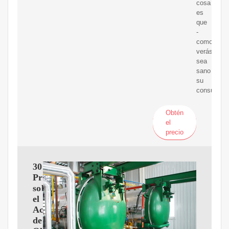
cosa
es
que
-
como
verás-
sea
sano
su
consumo.
Obtén
el
precio
30
Preguntas
sobre
el
Aceite
de