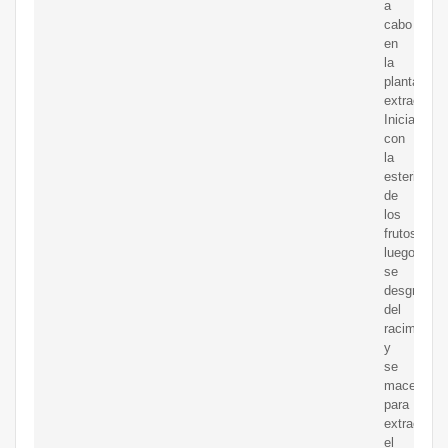
a
cabo
en
la
planta
extractora.
Inicia
con
la
esterilizac
de
los
frutos,
luego,
se
desgranan
del
racimo
y
se
maceran
para
extraer
el