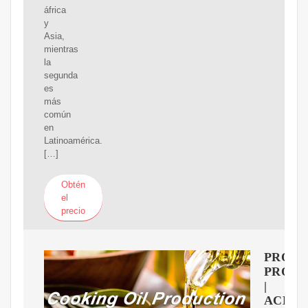
áfrica
y
Asia,
mientras
la
segunda
es
más
común
en
Latinoamérica.
[…]
Obtén
el
precio
PROC
PRODU
|
ACEIT