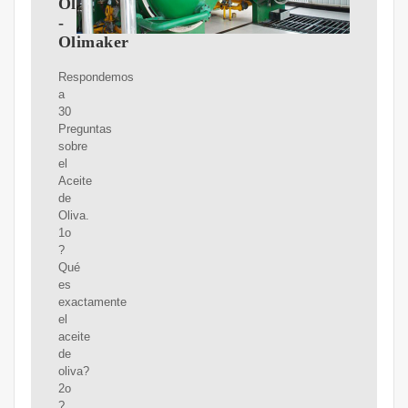
Oliva
-
Olimaker
Respondemos
a
30
Preguntas
sobre
el
Aceite
de
Oliva.
1o
?
Qué
es
exactamente
el
aceite
de
oliva?
2o
?