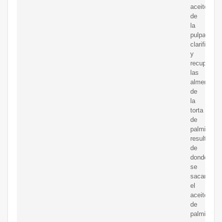
aceite
de
la
pulpa,
clarificarlo
y
recuperar
las
almendras
de
la
torta
de
palmiste
resultante,
de
donde
se
sacará
el
aceite
de
palmiste.