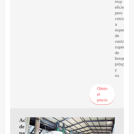
muy
eficiente,
pero
crecen
a
expensas
de
vastas
superficies
de
bosques
prósperos
y
su
Obtén
el
precio
Aceite
de
palma: