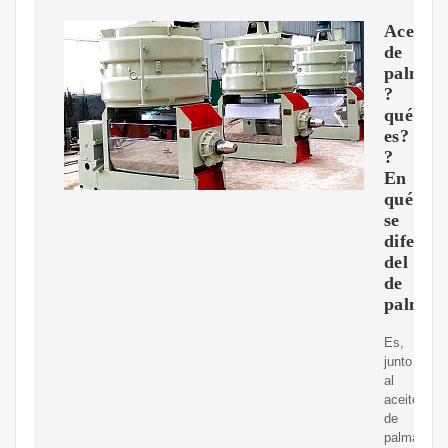
Aceite
de
palmist
?
qué
es?
?
En
qué
se
diferen
del
de
palma?
Es,
junto
al
aceite
de
palma,