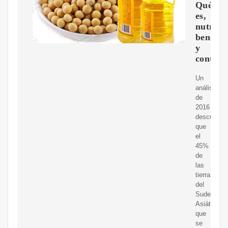
Qué
es,
nutrici
benefic
y
controv
Un
análisis
de
2016
descubrió
que
el
45%
de
las
tierras
del
Sudeste
Asiático
que
se