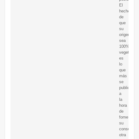
El
hecho
de
que
su
origen
sea
100%
vegetal
es
lo
que
más
se
publicita
a
la
hora
de
fomentar
su
consumo;
otra