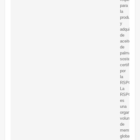
para
la
producción
y
adquisició
de
aceite
de
palma
sostenible
certificado
por
la
RSPO.
La
RSPO
es
una
organizaci
voluntaria
de
membresí
global