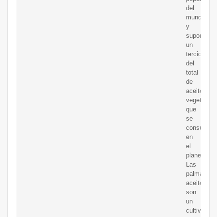
del
mundo
y
supone
un
tercio
del
total
de
aceite
vegetal
que
se
consume
en
el
planeta.
Las
palmas
aceiteras
son
un
cultivo