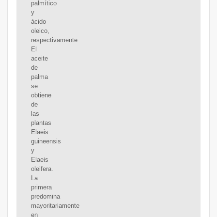
palmítico
y
ácido
oleico,
respectivamente
El
aceite
de
palma
se
obtiene
de
las
plantas
Elaeis
guineensis
y
Elaeis
oleifera.
La
primera
predomina
mayoritariamente
en