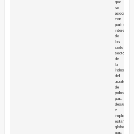
que
se
asocia
con
partes
interesada
de
los
siete
sectores
de
la
industria
del
aceite
de
palma
para
desarrollar
e
implement
estándares
globales
para