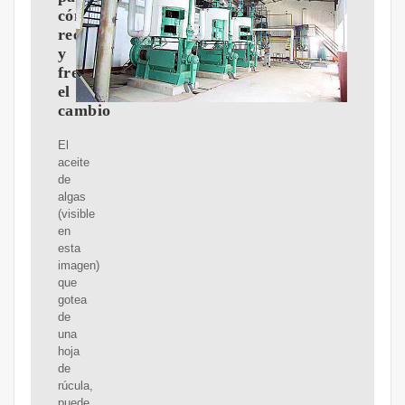
cómo
reemplazarlo
y
frenar
el
cambio
El
aceite
de
algas
(visible
en
esta
imagen)
que
gotea
de
una
hoja
de
rúcula,
puede