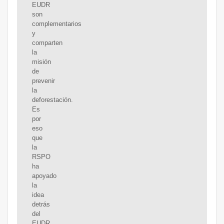
EUDR
son
complementarios
y
comparten
la
misión
de
prevenir
la
deforestación.
Es
por
eso
que
la
RSPO
ha
apoyado
la
idea
detrás
del
EUDR