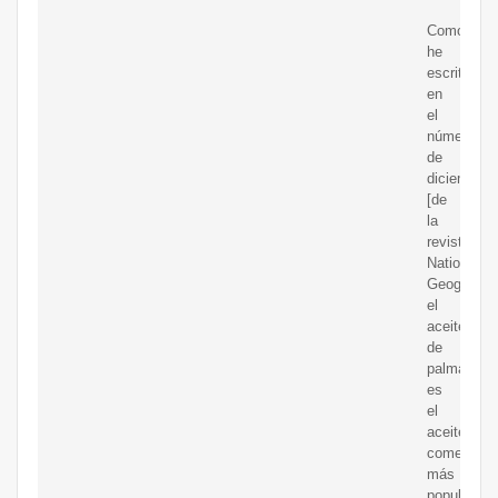
Como
he
escrito
en
el
número
de
diciembre
[de
la
revista
National
Geographic
el
aceite
de
palma
es
el
aceite
comestible
más
popular