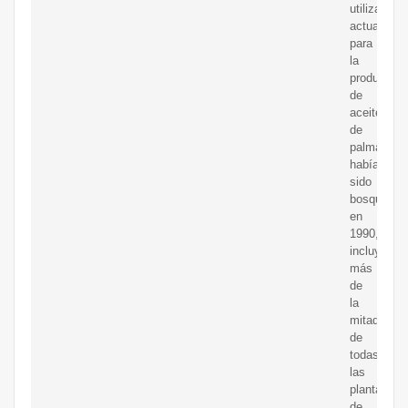
utilizan
actualmen
para
la
producción
de
aceite
de
palma
habían
sido
bosques
en
1990,
incluyendo
más
de
la
mitad
de
todas
las
plantacion
de