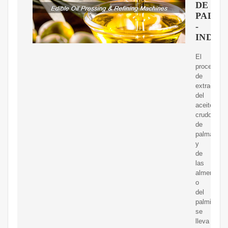
DE
PALM
-
INDU
El
proceso
de
extracción
del
aceite
crudo
de
palma
y
de
las
almendras
o
del
palmiste
se
lleva