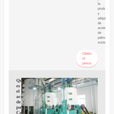
la
producción
y
adquisició
de
aceite
de
palma
sostenible.
Obtén
el
precio
Qué
es
el
aceite
de
palma:
Composición