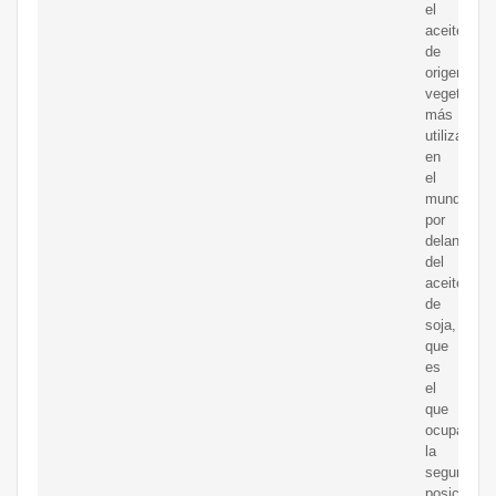
el
aceite
de
origen
vegetal
más
utilizado
en
el
mundo,
por
delante
del
aceite
de
soja,
que
es
el
que
ocupa
la
segunda
posición.