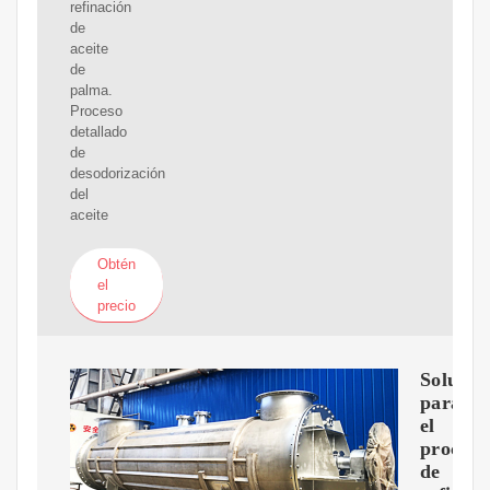
refinación
de
aceite
de
palma.
Proceso
detallado
de
desodorización
del
aceite
Obtén
el
precio
Solucio
para
el
proceso
de