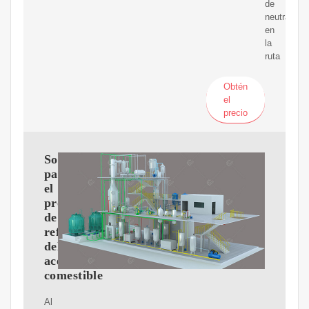
de
neutralizac
en
la
ruta
Obtén
el
precio
Soluciones
para
el
proceso
de
refinado
del
aceite
comestible
Al