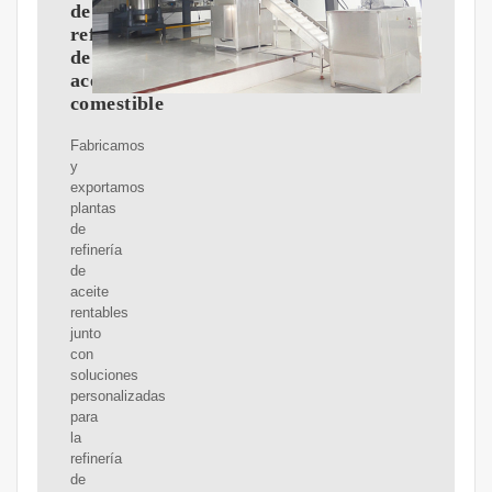
de
refinería
de
aceite
comestible
Fabricamos
y
exportamos
plantas
de
refinería
de
aceite
rentables
junto
con
soluciones
personalizadas
para
la
refinería
de