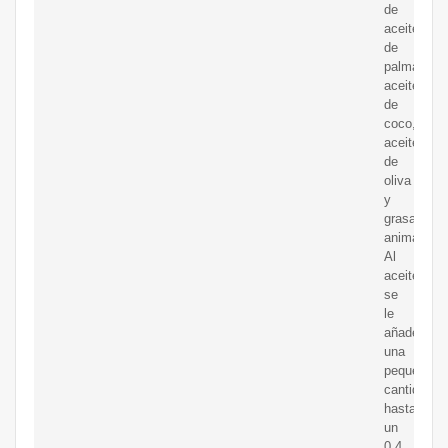
de
aceite
de
palma,
aceite
de
coco,
aceite
de
oliva
y
grasas
animales.
Al
aceite
se
le
añade
una
pequeña
cantidad,
hasta
un
0,4