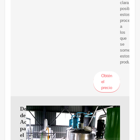
clara
posible
estos
procesos
a
los
que
se
someten
estos
productos
Obtén
el
precio
Desodorización
de
Aceite
para
el