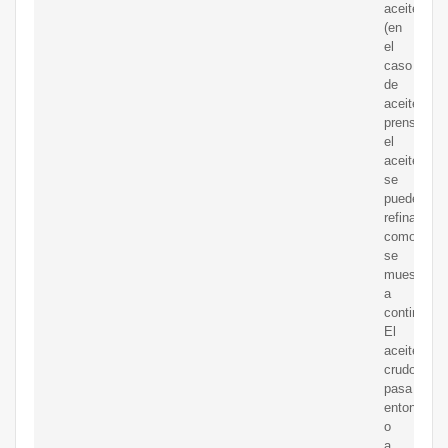
aceite
(en
el
caso
de
aceites
prensados)
el
aceite
se
puede
refinar
como
se
muestra
a
continuaci
El
aceite
crudo
pasa
entonces
o
a