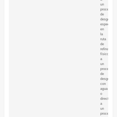
un
proceso
de
desgomad
especial
en
la
ruta
de
refinado
físico,
a
un
proceso
de
desgomad
con
agua
o
directamen
a
un
proceso