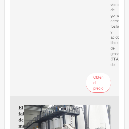
eliminació
de
gomas,
ceras,
fosfolípido
y
ácidos
libres
de
grasa
(FFA)
del
Obtén
el
precio
El
fabricante
de
máquinas