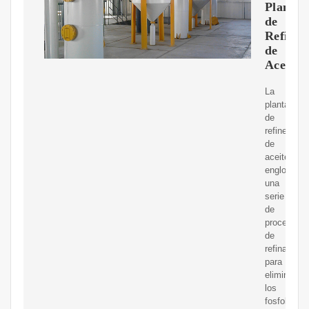
Plantas
de
Refiner
de
Aceite
La
planta
de
refinería
de
aceite
engloba
una
serie
de
procesos
de
refinación
para
eliminar
los
fosfolípido