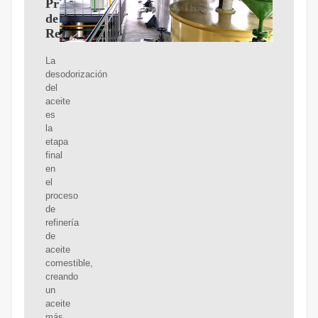
Proceso
de
Refinerías
La
desodorización
del
aceite
es
la
etapa
final
en
el
proceso
de
refinería
de
aceite
comestible,
creando
un
aceite
más