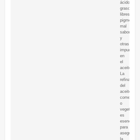
ácidos
grasos
libres,
pigmentos,
mal
sabor
y
otras
impurezas
en
el
aceite.
La
refinación
del
aceite
comestible
o
vegetal
es
esencial
para
asegurar
la