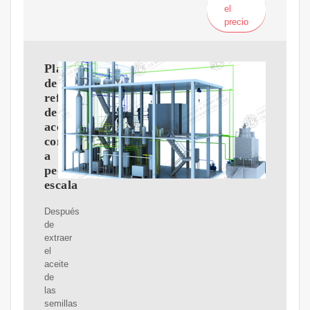
el
precio
Planta
de
refinería
de
aceite
comestible
a
pequeña
escala
Después
de
extraer
el
aceite
de
las
semillas