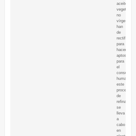
aceites
vegetales
no
vírgenes
han
de
rectificarse
para
hacerlos
aptos
para
el
consumo
humano,
este
proceso
de
refinación
se
lleva
a
cabo
en