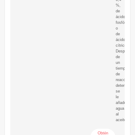
%,
de
ácido
fosfórico
o
de
ácido
cítrico.
Después
de
un
tiempo
de
reacción
determinad
se
le
añade
agua
al
aceite.
Obtén