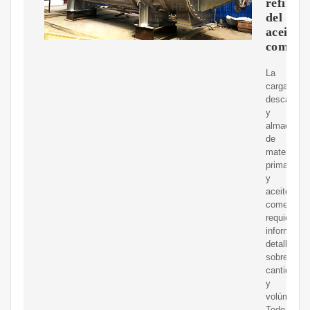
refinad
del
aceite
comesti
La
carga,
descarga
y
almacenam
de
materia
prima
y
aceite
comestible
requieren
informació
detallada
sobre
cantidades
y
volúmenes
Todo