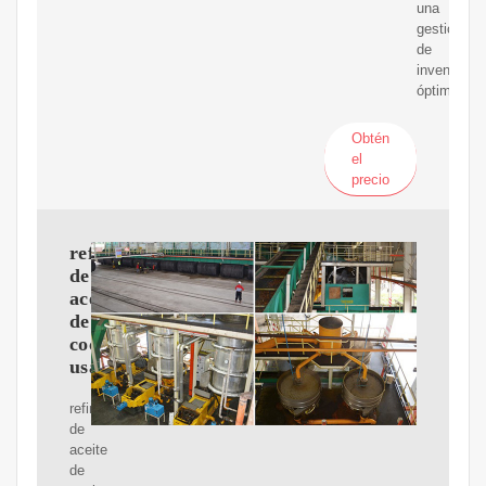
una
gestión
de
inventario
óptima.
Obtén
el
precio
refinería
de
aceite
de
cocina
usado
refinería
de
aceite
de