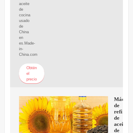
aceite
de
cocina
usado
de
China
en
es.Made-
in-
China.com
Obtén
el
precio
Máquin
de
refinerí
de
aceite
de