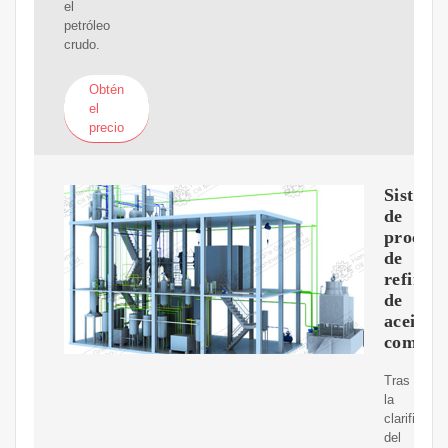
el
petróleo
crudo.
Obtén
el
precio
Sistema
de
proceso
de
refinac
de
aceite
comesti
Tras
la
clarificació
del