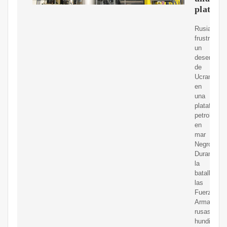
platafo
Rusia
frustra
un
desembarc
de
Ucrania
en
una
plataforma
petrolífera
en
mar
Negro
Durante
la
batalla,
las
Fuerzas
Armadas
rusas
hundieron