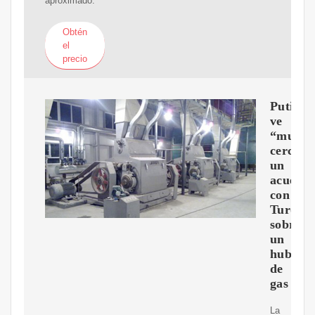
aproximado:
Obtén
el
precio
Putin
ve
“muy
cerca”
un
acuerd
con
Turquí
sobre
un
hub
de
gas
La