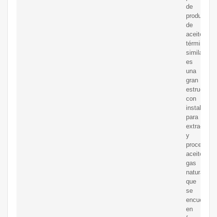
de
producción
de
aceitey
términos
similares)
es
una
gran
estructura
con
instalacio
para
extraer
y
procesar
aceitey
gas
natural
que
se
encuentran
en