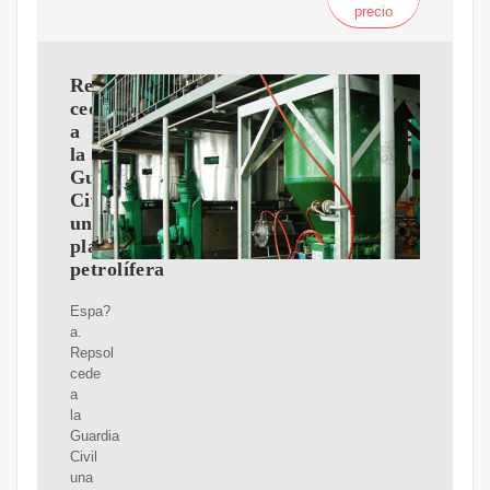
precio
Repsol
cede
a
la
Guardia
Civil
una
plataforma
petrolífera
Espa?
a.
Repsol
cede
a
la
Guardia
Civil
una