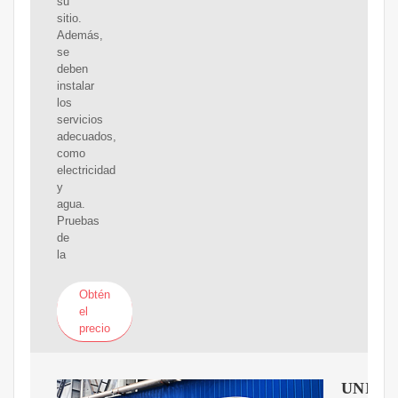
su
sitio.
Además,
se
deben
instalar
los
servicios
adecuados,
como
electricidad
y
agua.
Pruebas
de
la
Obtén
el
precio
UNIDA