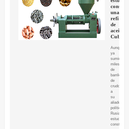
estudia
constru
una
refinerí
de
aceitee
Cuba
Aunque
ya
suministra
miles
de
barriles
de
crudo
a
su
aliado
político,
Rusia
estudia
construir