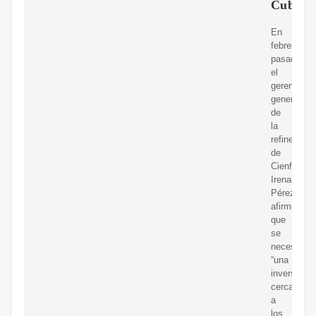
Cuba
En
febrero
pasado,
el
gerente
general
de
la
refinería
de
Cienfuegos
Irenaldo
Pérez,
afirmó
que
se
necesita
“una
inversión
cercana
a
los