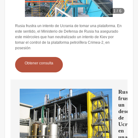
1
/
6
Rusia frustra un intento de Ucrania de tomar una plataforma. En
este sentido, el Ministerio de Defensa de Rusia ha asegurado
este miércoles que han neutralizado un intento de Kiev por
tomar el control de la plataforma petrolífera Crimea-2, en
posesión
Obtener consulta
Rusia
frustra
un
desemb
de
Ucrani
en
una