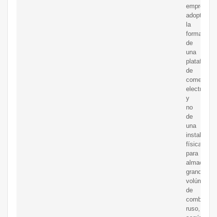
empresa
adoptará
la
forma
de
una
plataforma
de
comercio
electrónico
y
no
de
una
instalación
física
para
almacenar
grandes
volúmenes
de
combustibl
ruso,