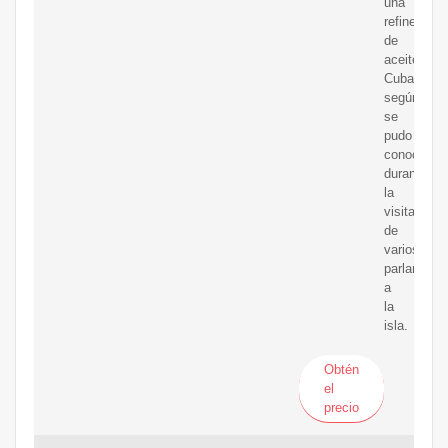
una
refinería
de
aceiteen
Cuba,
según
se
pudo
conocer
durante
la
visita
de
varios
parlamenta
a
la
isla.
Obtén
el
precio