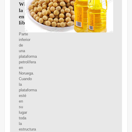
Wikipedia,
la
enciclopedia
libre
Parte
inferior
de
una
plataforma
petrolífera
en
Noruega.
Cuando
la
plataforma
esté
en
su
lugar
toda
la
estructura