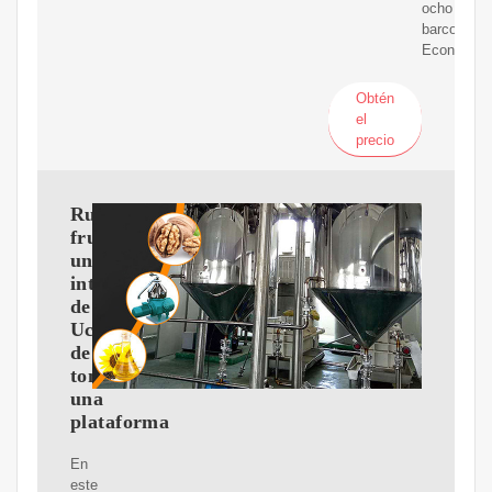
ocho
barcos
Economía
Obtén
el
precio
Rusia
frustra
un
intento
de
Ucrania
de
tomar
una
plataforma
En
este