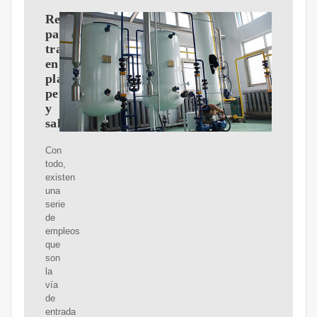
Requisitos
para
trabajar
en
plataformas
petrolíferas
y
salarios
Con
todo,
existen
una
serie
de
empleos
que
son
la
vía
de
entrada