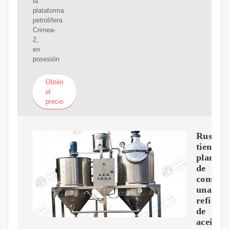
la
plataforma
petrolífera
Crimea-
2,
en
posesión
Obtén
el
precio
Rusia
tiene
planes
de
constru
una
refinerí
de
aceitee