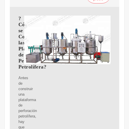
?
Cómo
se
Construyen
las
Plataformas
de
Perforación
Petrolífera?
Antes
de
construir
una
plataforma
de
perforación
petrolífera,
hay
que