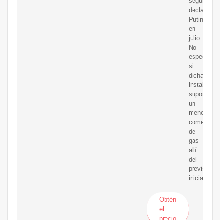
según
declaró
Putin
en
julio.
No
especificó
si
dicha
instalación
supondría
un
menor
comercio
de
gas
allí
del
previsto
inicialment
Obtén
el
precio