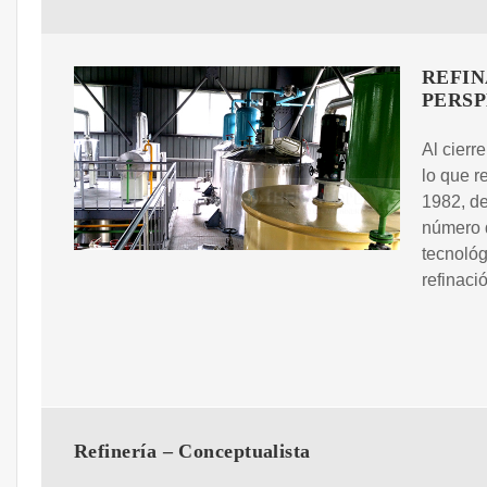
REFIN
PERSP
Al cierr
lo que r
1982, de
número d
tecnológ
refinaci
Refinería – Conceptualista