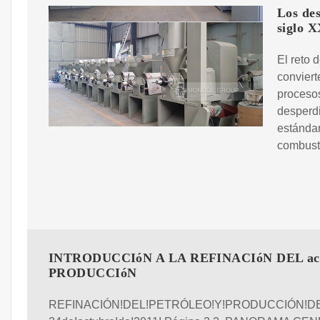
Los des
siglo X
El reto 
conviert
procesos
desperdi
estándar
combusti
INTRODUCCIóN A LA REFINACIóN DEL ace
PRODUCCIóN
REFINACIÓN!DEL!PETRÓLEO!Y!PRODUCCIÓN!DE