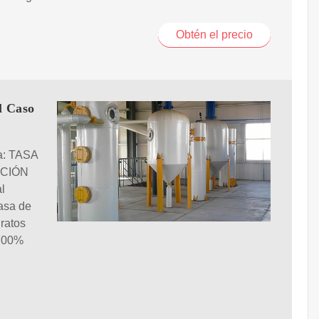
Obtén el precio
l Caso
 a: TASA
ACIÓN
l
asa de
ratos
0.00%