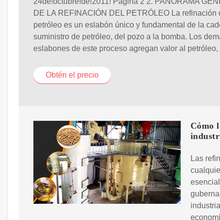
24de!octubre!de!2011! Página 2 2. PANORAMA GE
DE LA REFINACIÓN DEL PETRÓLEO La refinación 
petróleo es un eslabón único y fundamental de la ca
suministro de petróleo, del pozo a la bomba. Los de
eslabones de este proceso agregan valor al petróleo,
Obtén el precio
Cómo la
industr
Las refi
cualquie
esencial
gubernam
industri
economí