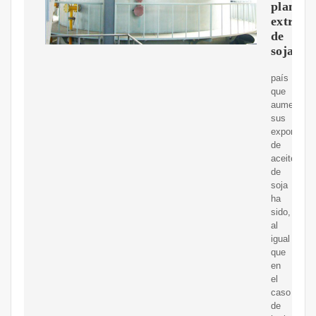
planta
extrusa
de
soja
país
que
aumentó
sus
exportacio
de
aceite
de
soja
ha
sido,
al
igual
que
en
el
caso
de