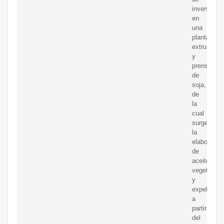
inversión
en
una
planta
extrusión
y
prensado
de
soja,
de
la
cual
surge
la
elaboració
de
aceite
vegetal
y
expeller
a
partir
del