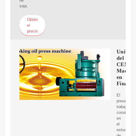
de
soja.
Obtén
el
precio
Univers
del
CEMA
Maestrí
en
Finanza
El
presente
trabajo
consiste
en
el
estudio
de