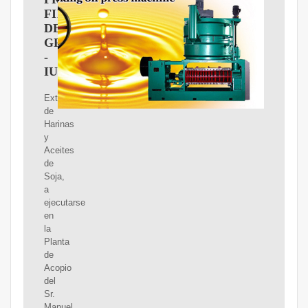
FINAL
DE
GRADO
-
IUA
Extracción
de
Harinas
y
Aceites
de
Soja,
a
ejecutarse
en
la
Planta
de
Acopio
del
Sr.
Manuel