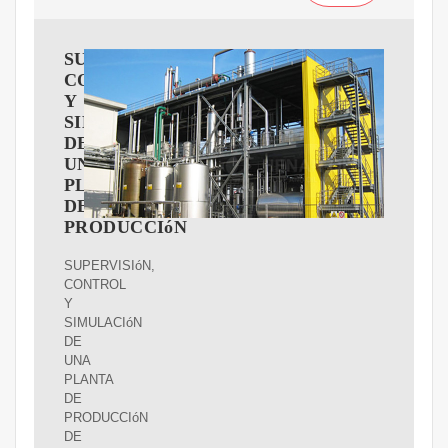
SUPERVISIóN,
CONTROL
Y
SIMULACIóN
DE
UNA
PLANTA
DE
PRODUCCIóN
SUPERVISIóN,
CONTROL
Y
SIMULACIóN
DE
UNA
PLANTA
DE
PRODUCCIóN
DE