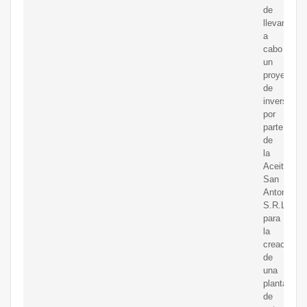
de
llevar
a
cabo
un
proyecto
de
inversión
por
parte
de
la
Aceitera
San
Antonio
S.R.L
para
la
creación
de
una
planta
de