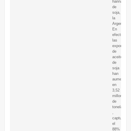
harina
de
soja,
la
Argentina.
En
efecto
las
exportacio
de
aceite
de
soja
han
aumentado
en
3,52
millones
de
toneladas
,
capturando
el
88%