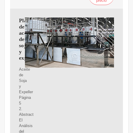
precio
Planta
de
aceite
de
soja
y
expeller.
Aceite
de
Soja
y
Expeller
Página
5
2.
Abstract
El
Análisis
del