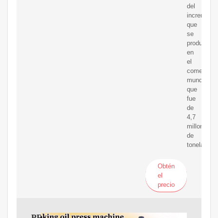
del
incremento
que
se
produjo
en
el
comercio
mundial
que
fue
de
4,7
millones
de
toneladas.
Obtén
el
precio
PROYECTO