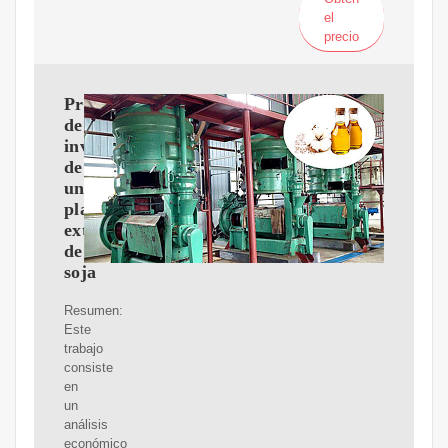
el
precio
Proyecto
de
inversión
de
una
planta
extrusadora
de
soja
Resumen:
Este
trabajo
consiste
en
un
análisis
económico