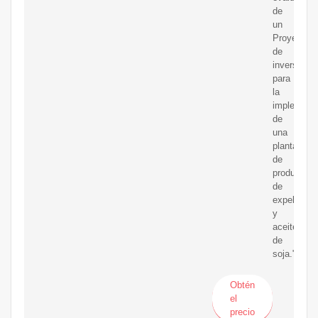
de
un
Proyecto
de
inversión
para
la
implement
de
una
planta
de
producción
de
expeller
y
aceite
de
soja."
Obtén
el
precio