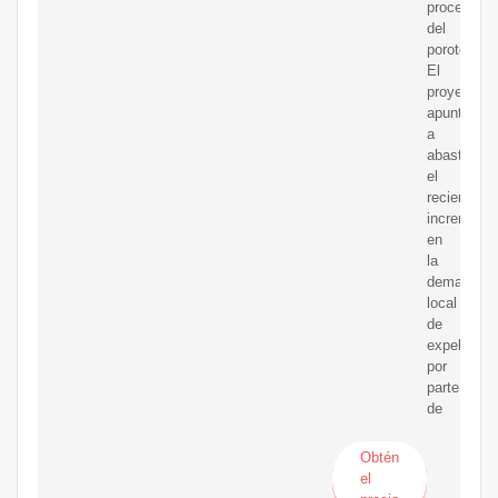
procesami
del
poroto.
El
proyecto
apunta
a
abastecer
el
reciente
incremento
en
la
demanda
local
de
expeller
por
parte
de
Obtén
el