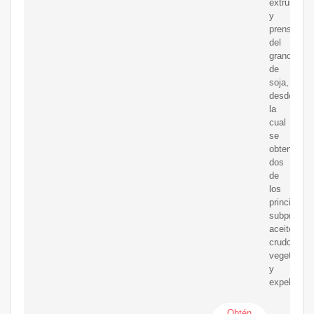
extrusado
y
prensado
del
grano
de
soja,
desde
la
cual
se
obtendrán
dos
de
los
principales
subproduct
aceite
crudo
vegetal
y
expeller.
Obtén