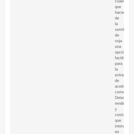
cualidades
que
hacen
de
la
semilla
de
soja
una
opción
factible
para
la
extracción
de
aceite
comestible
Determinar
rendimient
y
costos
que
interviene
en