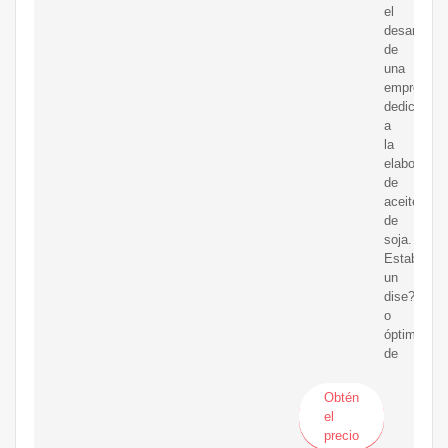
el
desarrollo
de
una
empresa
dedicada
a
la
elaboració
de
aceite
de
soja.
Establecer
un
dise?
o
óptimo
de
Obtén
el
precio