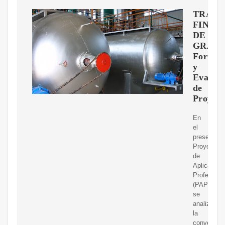
TRABA
FINAL
DE
GRAD
Formul
y
Evaluac
de
Proyect
En
el
presente
Proyecto
de
Aplicación
Profesiona
(PAP)
se
analizó
la
convenienc