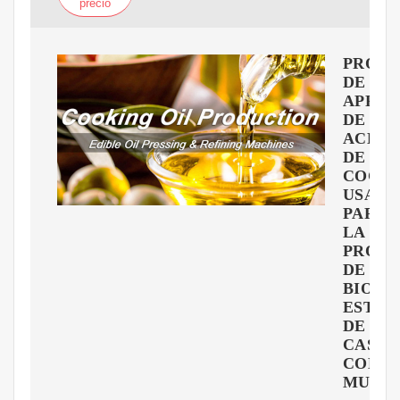
precio
PROPU
DE
APRO
DE
ACEIT
DE
COCIN
USADO
PARA
LA
PRODU
DE
BIODIé
ESTUD
DE
CASO
CONJ
MURA