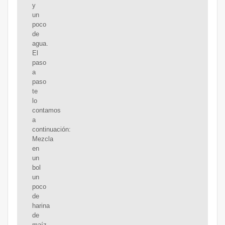
y
un
poco
de
agua.
El
paso
a
paso
te
lo
contamos
a
continuación:
Mezcla
en
un
bol
un
poco
de
harina
de
maíz