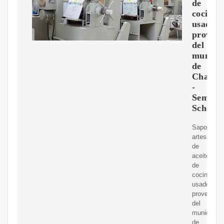
de
cocina
usados,
proveni
del
municip
de
Charal
-
Semant
Scholar
Saponifica
artesanal
de
aceites
de
cocina
usados,
provenient
del
municipio
de