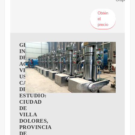
Obtén
el
precio
GESTIóN
INTEGRAL
DE
ACEITE
VEGETAL
USADO.
CASO
DE
ESTUDIO:
CIUDAD
DE
VILLA
DOLORES,
PROVINCIA
DE