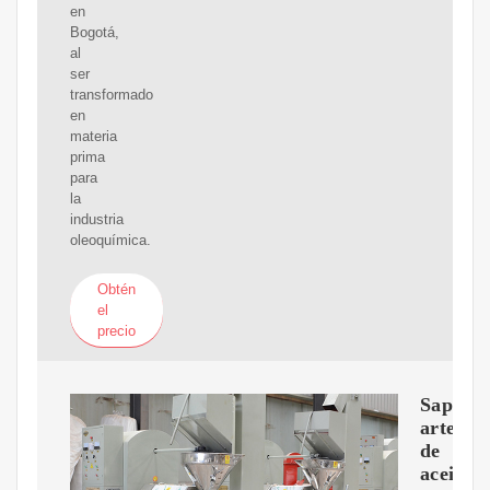
en
Bogotá,
al
ser
transformado
en
materia
prima
para
la
industria
oleoquímica.
Obtén
el
precio
Saponif
artesan
de
aceites