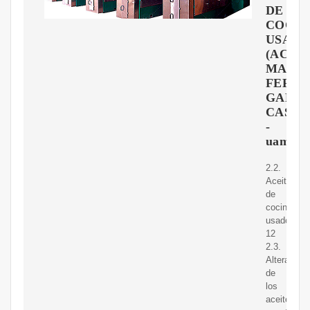
DE
COCIN
USADO
(ACUs)
MARíA
FERN
GARZó
CASTE
-
uameric
2.2.
Aceites
de
cocina
usados
12
2.3.
Alteracion
de
los
aceites