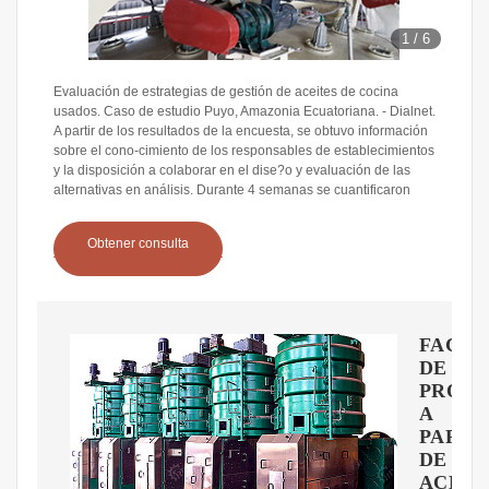
1
/
6
Evaluación de estrategias de gestión de aceites de cocina
usados. Caso de estudio Puyo, Amazonia Ecuatoriana. - Dialnet.
A partir de los resultados de la encuesta, se obtuvo información
sobre el cono-cimiento de los responsables de establecimientos
y la disposición a colaborar en el dise?o y evaluación de las
alternativas en análisis. Durante 4 semanas se cuantificaron
Obtener consulta
FACTI
DE
PROD
A
PARTI
DE
ACEIT