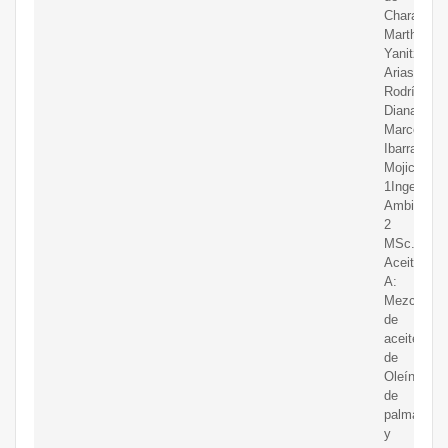
Charalá
Martha
Yanitza
Arias
Rodríguez1
Diana
Marcela
Ibarra-
Mojica2
1Ingeniera
Ambiental,
2
MSc.
Aceite
A:
Mezcla
de
aceites
de
Oleína
de
palma
y