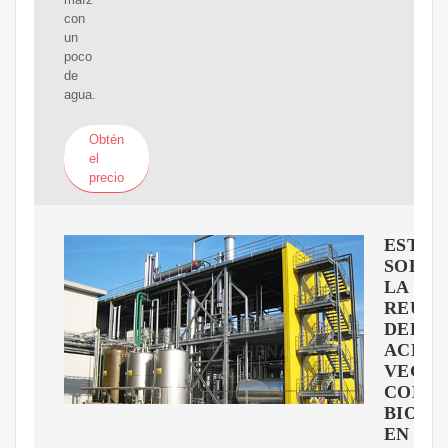
con
un
poco
de
agua.
Obtén
el
precio
ESTUD
SOBRE
LA
REUTI
DEL
ACEIT
VEGET
COMO
BIOLU
EN