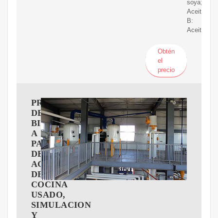
soya;
Aceite
B:
Aceite
Obtén
el
precio
PRODUCCIóN
DE
BIODIESEL
A
PARTIR
DE
ACEITE
DE
COCINA
USADO,
SIMULACION
Y