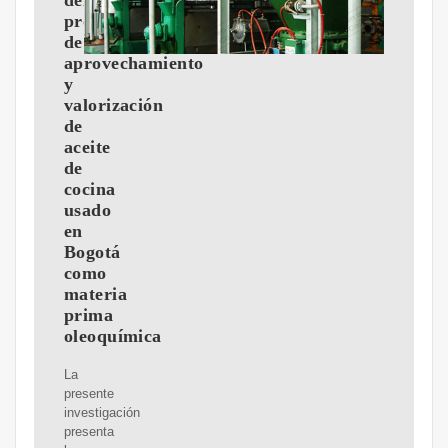
del
proceso
de
aprovechamiento
y
valorización
de
aceite
de
cocina
usado
en
Bogotá
como
materia
prima
oleoquímica
La
presente
investigación
presenta