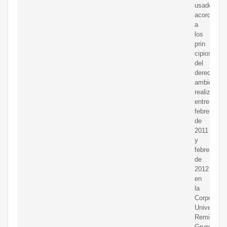
usados
acorde
a
los
prin
cipios
del
derecho
ambiental”
realizada
entre
febrero
de
2011
y
febrero
de
2012
en
la
Corporació
Universitar
Remington
Grupo