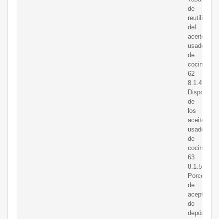
de
reutilizació
del
aceite
usado
de
cocina
62
8.1.4.
Disposició
de
los
aceites
usados
de
cocina
63
8.1.5.
Porcentaje
de
aceptación
de
depósitos