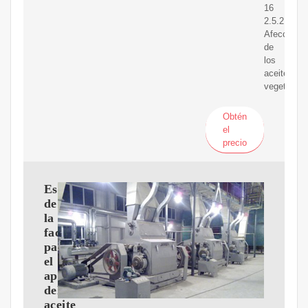
16
2.5.2.
Afeccione
de
los
aceites
vegetales
Obtén
el
precio
Estudio
de
la
factibilidad
para
el
aprovechamiento
del
aceite