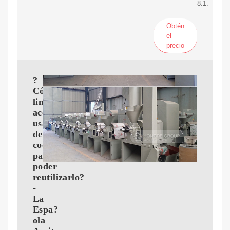
8.1.
Obtén
el
precio
?
Cómo
limpiar
aceite
usado
de
cocina
para
poder
reutilizarlo?
-
La
Espa?
ola