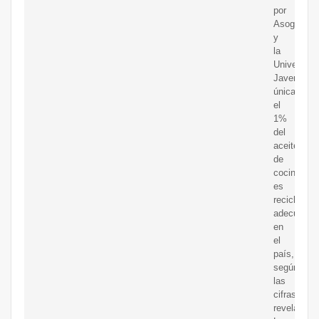
por
Asograsas
y
la
Universida
Javeriana,
únicament
el
1%
del
aceite
de
cocina
es
reciclado
adecuadam
en
el
país,
según
las
cifras
reveladas.