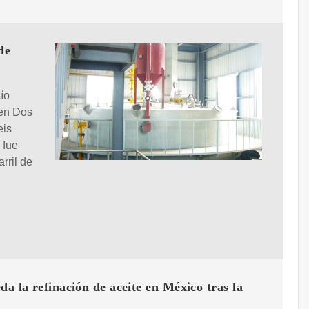
de
ío
 en Dos
eis
 fue
rril de
da la refinación de aceite en México tras la