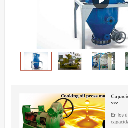
Capacid
vez
En los ú
capacida