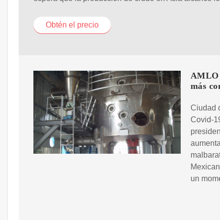
Obtén el precio
AMLO p
más co
Ciudad 
Covid-19
preside
aumentar
malbarat
Mexicana
un momen