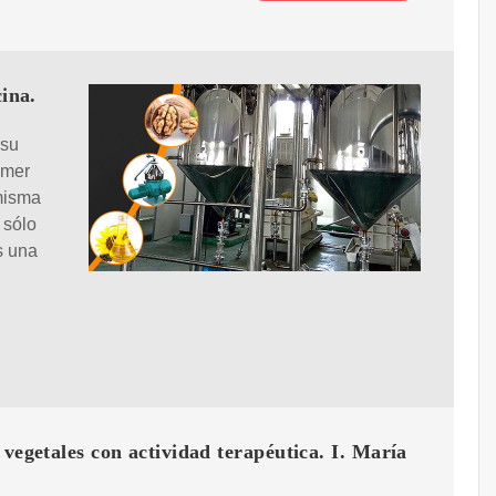
cina.
 su
imer
 misma
 sólo
s una
 vegetales con actividad terapéutica. I. María