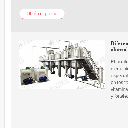
Obtén el precio
Diferen
almend
El aceit
mediante
especial
en los t
vitamina
y fortal