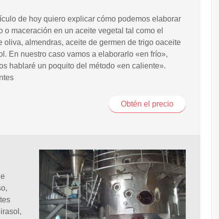
tículo de hoy quiero explicar cómo podemos elaborar
o o maceración en un aceite vegetal tal como el
e oliva, almendras, aceite de germen de trigo oaceite
ol. En nuestro caso vamos a elaborarlo «en frío»,
s hablaré un poquito del método «en caliente».
ntes
Obtén el precio
de
so,
ntes
irasol,