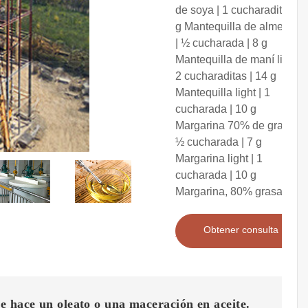
de soya | 1 cucharadita | 6
g Mantequilla de almendra
| ½ cucharada | 8 g
Mantequilla de maní light |
2 cucharaditas | 14 g
Mantequilla light | 1
cucharada | 10 g
Margarina 70% de grasa |
½ cucharada | 7 g
Margarina light | 1
cucharada | 10 g
Margarina, 80% grasa
Obtener consulta
 hace un oleato o una maceración en aceite.