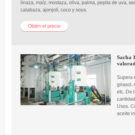
linaza, maíz, mostaza, oliva, palma, pepita de uva, se
calabaza, ajonjolí, coco y soya.
Obtén el precio
Sacha I
valora
Supera e
girasol,
etc. De 
cantidad
Usos. C
aceite i