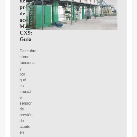
de
presión
de
aceite
Mazda
CX9:
Guía
Descubre
cómo
funciona
y
por
qué
es
crucial
el
sensor
de
presión
de
aceite
en