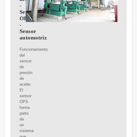
-
Sensor
OPS
-
Sensor
automotriz
Funcionamiento
del
sensor
de
presión
de
aceite.
El
sensor
OPS
forma
parte
de
un
sistema
que