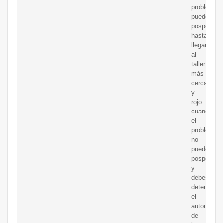
problema
puede
posponers
hasta
llegar
al
taller
más
cercano,
y
rojo
cuando
el
problema
no
puede
posponers
y
debes
detener
el
automóvil
de