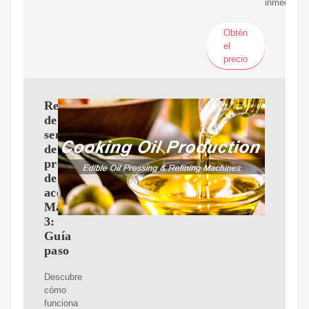
inmediato.
Obtén
el
precio
Reemplazo
de
sensor
de
presión
de
aceite
Mazda
3:
Guía
paso
Descubre
cómo
funciona