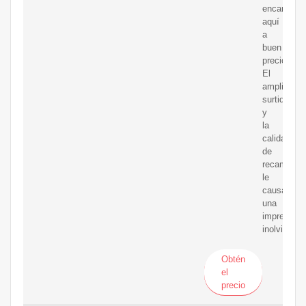
encargue
aquí
a
buen
precio
El
amplio
surtido
y
la
calidad
de
recambios
le
causará
una
impresión
inolvidable
Obtén
el
precio