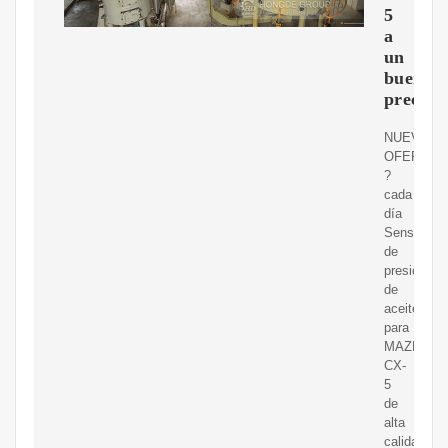
5
a
un
buen
precio
NUEVAS
OFERTAS
?
cada
día
Sensor
de
presión
de
aceite
para
MAZDA
CX-
5
de
alta
calidad,