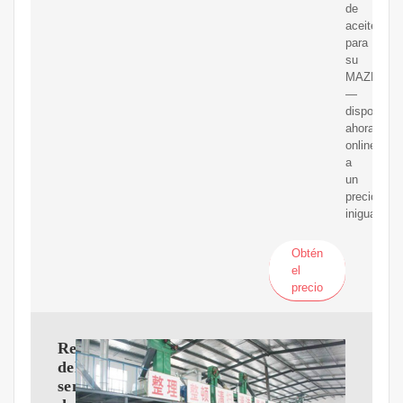
de
aceite
para
su
MAZDA
—
disponible
ahora
online
a
un
precio
inigualable
Obtén
el
precio
Reemplazo
del
sensor