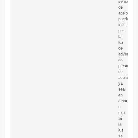
sensor
de
aceite
puede
indicarse
por
la
luz
de
advertenci
de
presión
de
aceite,
ya
sea
en
amarillo
o
rojo.
Si
la
luz
se