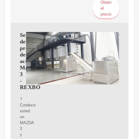
Obtén
el
precio
Sensor
de
presión
de
aceite
MAZDA
3
-
REXBO
?
Conduce
usted
un
MAZDA
3
y