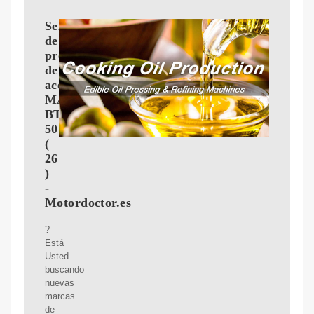
Sensor
de
presión
de
aceite
MAZDA
BT-
50
(
26
)
-
Motordoctor.es
?
Está
Usted
buscando
nuevas
marcas
de