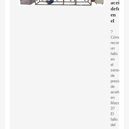
aceite
defectu
en
el
?
Cómo
reconocer
un
fallo
en
el
sensor
de
presión
de
aceite
en
Mazda
3?
El
fallo
del