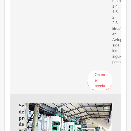
motor
1.4,
1.6,
2,
2.3
litros"
en
Avtopro.es
siga
los
siguientes
pasos:
Obtén
el
precio
Sensor
de
presión
de
aceite