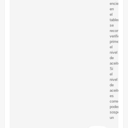
enciende
en
el
tablero,
se
recomiend
verificar
primero
el
nivel
de
aceite.
Si
el
nivel
de
aceite
es
correcto,
podemos
sospechar
un