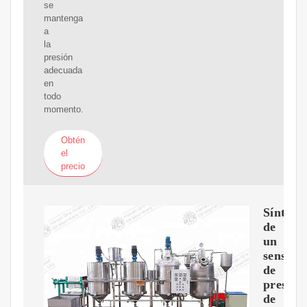
se
mantenga
a
la
presión
adecuada
en
todo
momento.
Obtén
el
precio
Síntom
de
un
sensor
de
presión
de