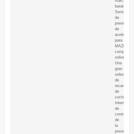
marca
baratos:
Sensor
de
presión
de
aceite
para
MAZDA
comprar
online
Una
gran
selección
de
recambios
de
coche
Interruptor
de
control
de
la
presión