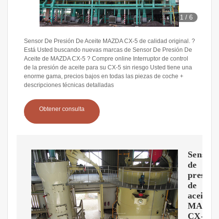
1
/
6
Sensor De Presión De Aceite MAZDA CX-5 de calidad original. ?
Está Usted buscando nuevas marcas de Sensor De Presión De
Aceite de MAZDA CX-5 ? Compre online Interruptor de control
de la presión de aceite para su CX-5 sin riesgo Usted tiene una
enorme gama, precios bajos en todas las piezas de coche +
descripciones técnicas detalladas
Obtener consulta
Sensor
de
presión
de
aceite
MAZD
CX-