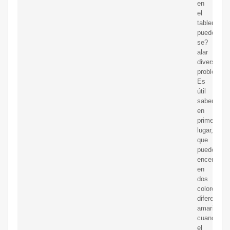
en
el
tablero
puede
se?
alar
diversas
problemas.
Es
útil
saber,
en
primer
lugar,
que
puede
encenders
en
dos
colores
diferentes:
amarillo
cuando
el