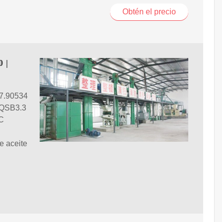
Obtén el precio
 |
7.90534
 QSB3.3
C
e aceite