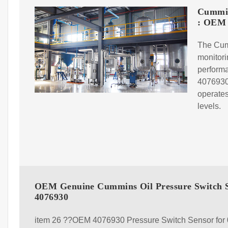
Cummin
: OEM 
The Cumm
monitori
perform
4076930,
operates
levels.
OEM Genuine Cummins Oil Pressure Switch 
4076930
item 26 ??OEM 4076930 Pressure Switch Sensor for