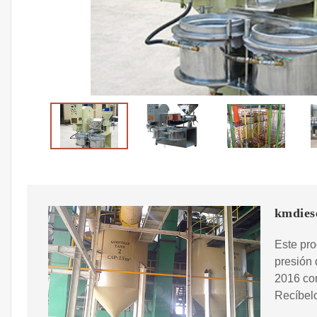
kmdiese
Este pro
presión 
2016 co
Recíbelo