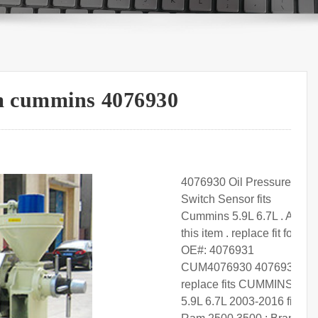
lm cummins 4076930
4076930 Oil Pressure
Switch Sensor fits
Cummins 5.9L 6.7L . About
this item . replace fit for
OE#: 4076931
CUM4076930 4076930 ;
replace fits CUMMINS
5.9L 6.7L 2003-2016 fits