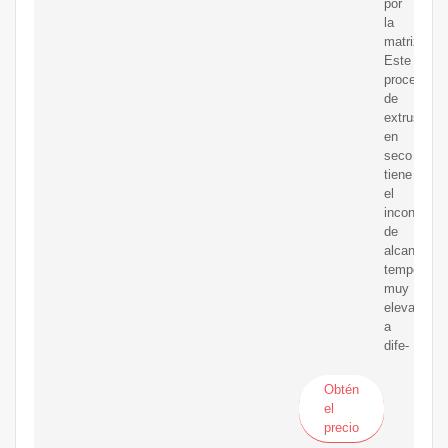
por
la
matriz.
Este
procedimie
de
extrusión
en
seco
tiene
el
inconvenie
de
alcanzar
temperatur
muy
elevadas,
a
dife-
Obtén
el
precio