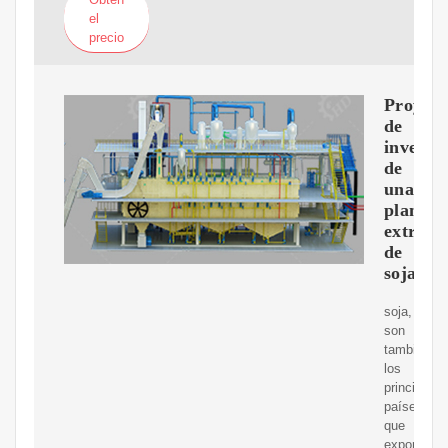
el
precio
Proyect
de
inversi
de
una
planta
extrusa
de
soja
soja,
son
también
los
principales
países
que
exportan