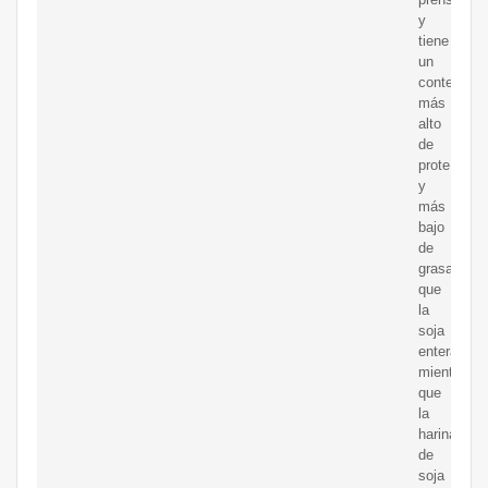
y
tiene
un
contenido
más
alto
de
proteína
y
más
bajo
de
grasa
que
la
soja
entera,
mientras
que
la
harina
de
soja