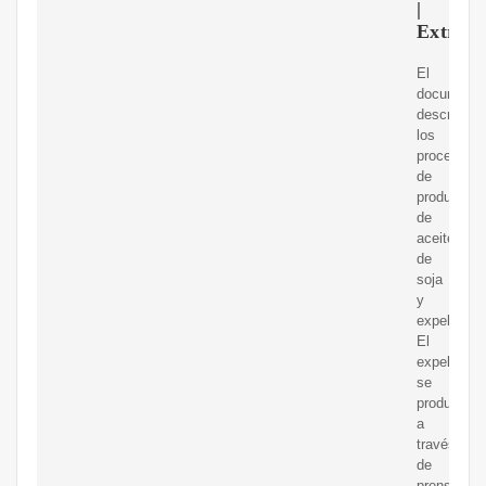
|
Extrusi
El
documento
describe
los
procesos
de
producción
de
aceite
de
soja
y
expeller.
El
expeller
se
produce
a
través
de
prensado