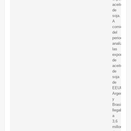
aceite
de
soja.
A
comienzos
del
periodo
analizado
las
exportacio
de
aceite
de
soja
de
EEUU,
Argentina
y
Brasil
llegaba
a
3,6
millones