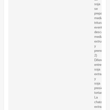
soja
se
preparan
mediante
trituración,
eventualm
descascari
mediante
extrusión
y
prensado.
2)
Diferencia
entre
soja
extra
y
soja
presionand
tortas
La
chatarra
extraída