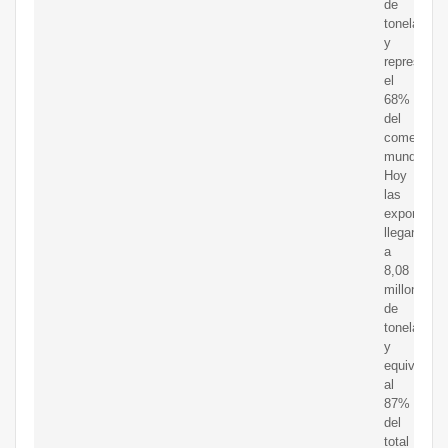
de
toneladas
y
representa
el
68%
del
comercio
mundial.
Hoy
las
exportacio
llegan
a
8,08
millones
de
toneladas
y
equivalen
al
87%
del
total