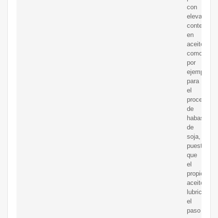
con
elevado
contenido
en
aceite,
como
por
ejemplo
para
el
procesado
de
habas
de
soja,
puesto
que
el
propio
aceite
lubrica
el
paso