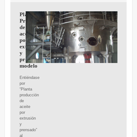
Planta
Producción
de
aceite
por
extrusión
y
prensado
modelo
Entiéndase
por
“Planta
producción
de
aceite
por
extrusión
y
prensado”
al