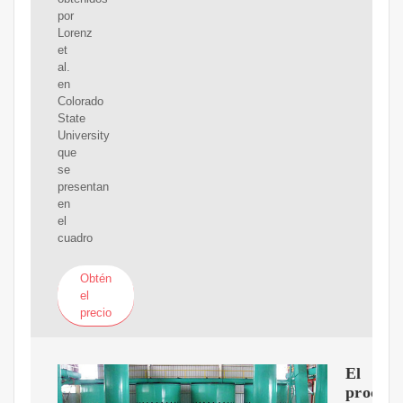
por
Lorenz
et
al.
en
Colorado
State
University
que
se
presentan
en
el
cuadro
Obtén
el
precio
El
proceso