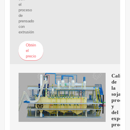
el
proceso
de
prensado
con
extrusión
Obtén
el
precio
Calida
de
la
soja
procesa
y
del
expelle
produc