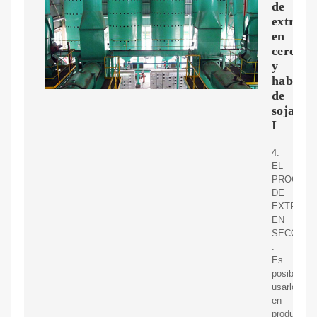
de
extrusi
en
cereale
y
habas
de
soja,
I
4.
EL
PROCES
DE
EXTRUSI
EN
SECO
.
Es
posible
usarlo
en
productos