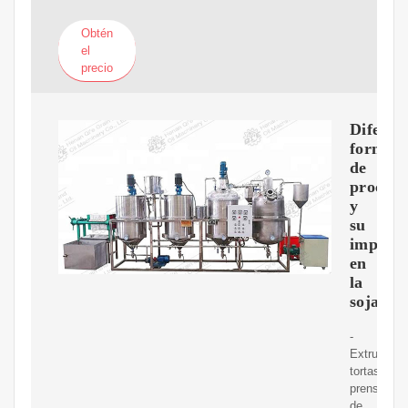
Obtén
el
precio
Diferen
formas
de
procesa
y
su
impact
en
la
soja
-
Extrusión:
tortas
prensador
de