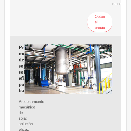
mundial.
Obtén
el
precio
Procesamiento
mecánico
de
soja:
solución
eficaz
para
bajas
Procesamiento
mecánico
de
soja:
solución
eficaz