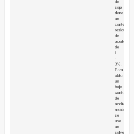
de
soja
tiene
un
contenido
residual
de
aceite
de
í
-
3%.
Para
obtener
un
bajo
contenido
de
aceite
residual,
se
usa
un
solvente