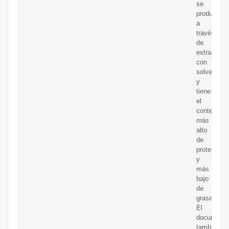
se
produce
a
través
de
extracción
con
solventes
y
tiene
el
contenido
más
alto
de
proteína
y
más
bajo
de
grasa.
El
documento
también