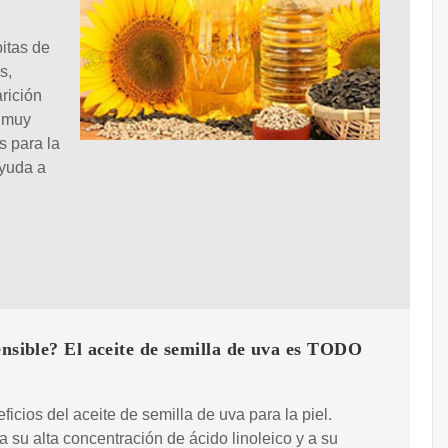
pitas de
s,
rición
á muy
s para la
ayuda a
ensible? El aceite de semilla de uva es TODO
ficios del aceite de semilla de uva para la piel.
a su alta concentración de ácido linoleico y a su