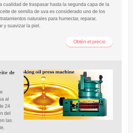
 cualidad de traspasar hasta la segunda capa de la
 aceite de semilla de uva es considerado uno de los
tratamientos naturales para humectar, reparar,
ar y suavizar la piel.
Obtén el precio
ite de
se
sa al
de 24
on del
en las
te.