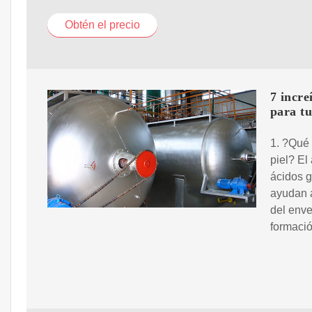
Obtén el precio
7 incre
para t
1. ?Qué 
piel? El
ácidos g
ayudan a
del enve
formació