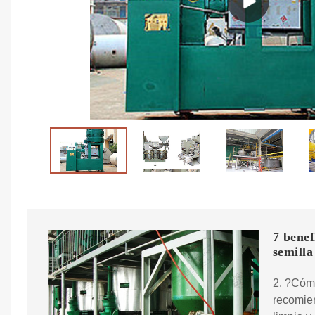
7 benef
semilla
2. ?Cómo
recomien