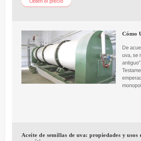
Obtén el precio
Cómo U
De acuer
uva, se 
antiguo”
Testamen
emperado
monopoli
Aceite de semillas de uva: propiedades y usos 