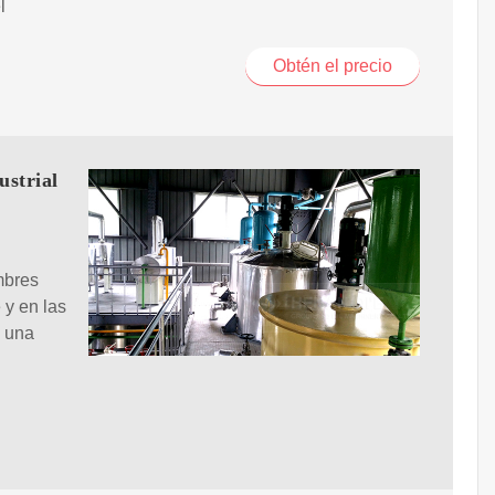
l
Obtén el precio
ustrial
mbres
 y en las
d una