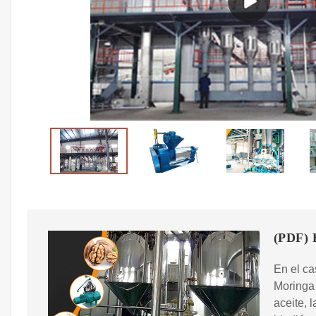
(PDF) E
En el ca
Moringa 
aceite, 