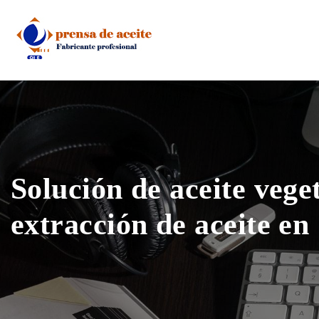
Skip
to
content
Solución de aceite vege
extracción de aceite e