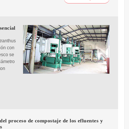
sencial
tranthus
ión con
resco se
iámetro
con
del proceso de compostaje de los efluentes y
s