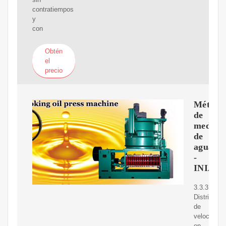
contratiempos
y
con
Obtén
el
precio
Método
de
medici
de
agua
-
INIA
3.3.3.
Distribució
de
velocidade
en