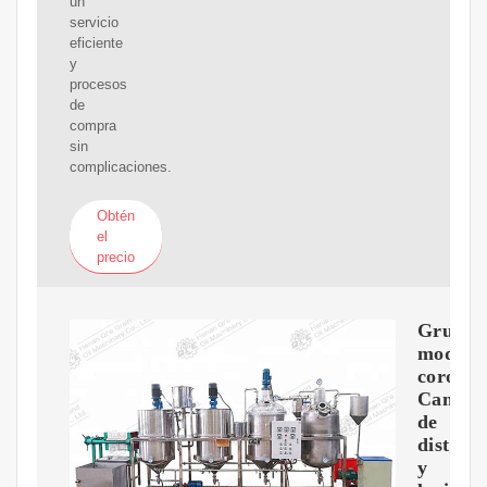
un
servicio
eficiente
y
procesos
de
compra
sin
complicaciones.
Obtén
el
precio
Grupo
modelo
corona
Canale
de
distrib
y