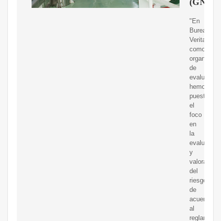
(GNL)
"En
Bureau
Veritas,
como
organismo
de
evaluación
hemos
puesto
el
foco
en
la
evaluación
y
valoración
del
riesgo
de
acuerdo
al
reglamento