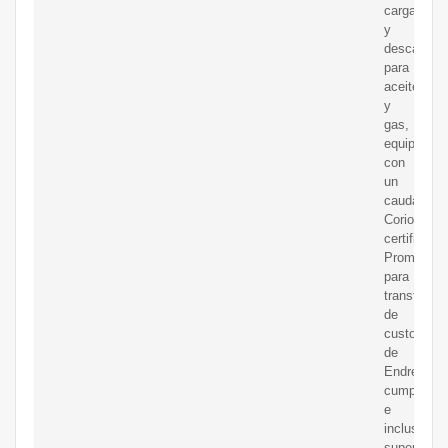
carga
y
descarga
para
aceite
y
gas,
equipados
con
un
caudalímet
Coriolis
certificado
Promass
para
transferenc
de
custodia
de
Endress+H
cumplen
e
incluso
superan