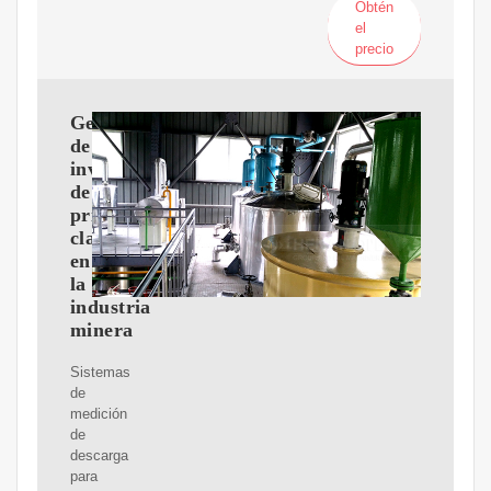
Obtén
el
precio
Gestión
de
inventarios
de
primera
clase
en
la
industria
minera
Sistemas
de
medición
de
descarga
para