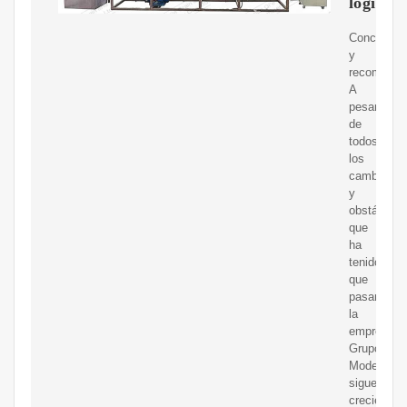
logistic
Conclusio
y
recomenda
A
pesar
de
todos
los
cambios
y
obstáculos
que
ha
tenido
que
pasar
la
empresa
Grupo
Modelo
sigue
creciendo