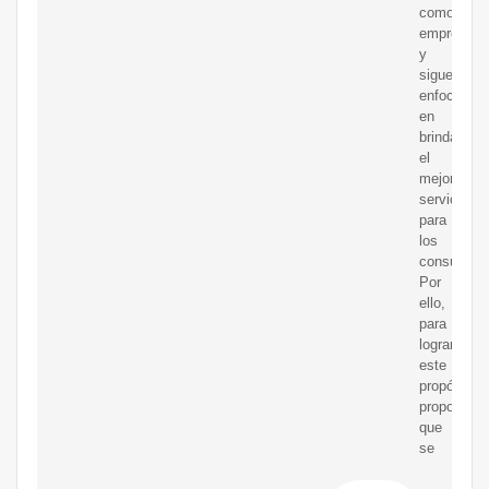
como
empresa
y
sigue
enfocada
en
brindar
el
mejor
servicio
para
los
consumido
Por
ello,
para
lograr
este
propósito
proponemo
que
se