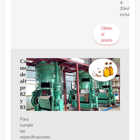
4-
20mA
incluido.
Obtén
el
precio
Controladores/calibradores
modulares
de
alta
presión
8270A
y
8370A
Para
cumplir
las
especificaciones