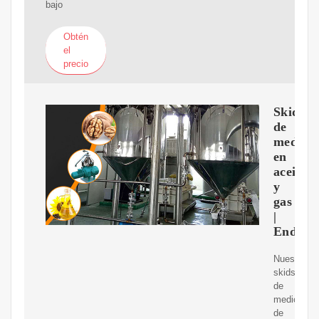
bajo
Obtén
el
precio
Skids
de
medici
en
aceite
y
gas
|
Endres
Nuestros
skids
de
medición
de