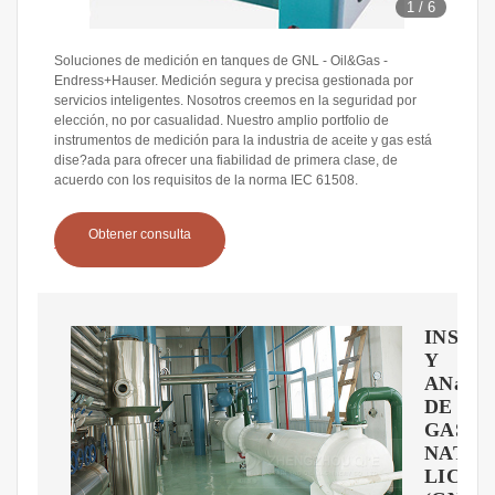
1
/
6
Soluciones de medición en tanques de GNL - Oil&Gas -
Endress+Hauser. Medición segura y precisa gestionada por
servicios inteligentes. Nosotros creemos en la seguridad por
elección, no por casualidad. Nuestro amplio portfolio de
instrumentos de medición para la industria de aceite y gas está
dise?ada para ofrecer una fiabilidad de primera clase, de
acuerdo con los requisitos de la norma IEC 61508.
Obtener consulta
INSPE
Y
ANáLIS
DE
GAS
NATU
LICUA