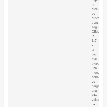
la
precisión
de
custody
transfer
según
OIML
R
117,
a
la
vez
que
proporcion
una
menor
pérdida
de
carga,
una
alta
velocidad
de