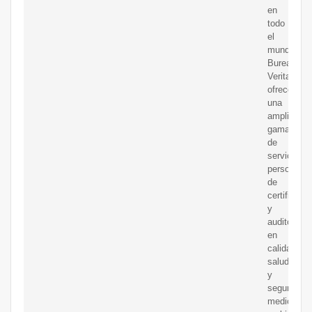
en
todo
el
mundo,
Bureau
Veritas
ofrece
una
amplia
gama
de
servicios
personaliz
de
certificaci
y
auditoría
en
calidad,
salud
y
seguridad,
medio