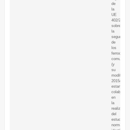
de
la
UE
402/2013
sobre
la
seguridad
de
los
ferrocarrile
comunitari
(y
su
modificado
2015/1136)
estamos
colaborand
en
la
realización
del
estudio
normativo,