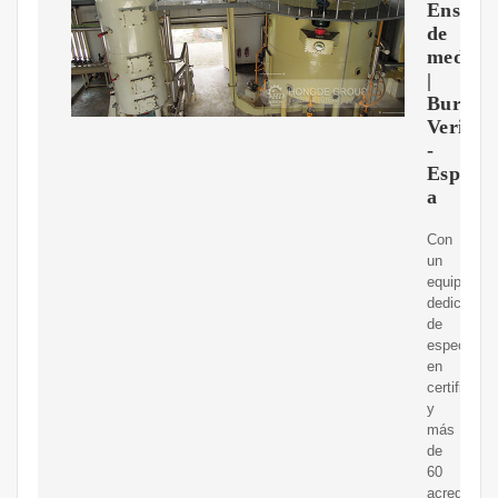
Ensayo
de
medici
|
Bureau
Veritas
-
Espa?
a
Con
un
equipo
dedicado
de
especialis
en
certificaci
y
más
de
60
acreditaci