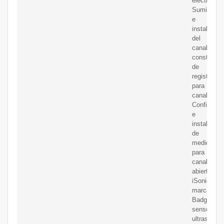
eléctrica.
Suministro
e
instalación
del
canal,
construcci
de
registro
para
canal.
Configurac
e
instalación
de
medidor
para
canal
abierto
iSonic4000
marca
Badger,
sensor
ultrasónico