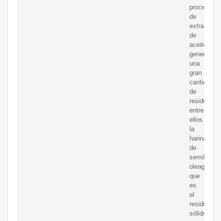
proceso
de
extracción
de
aceite
genera
una
gran
cantidad
de
residuos,
entre
ellos
la
harina
de
semillas
oleaginosa
que
es
el
residuo
sólido