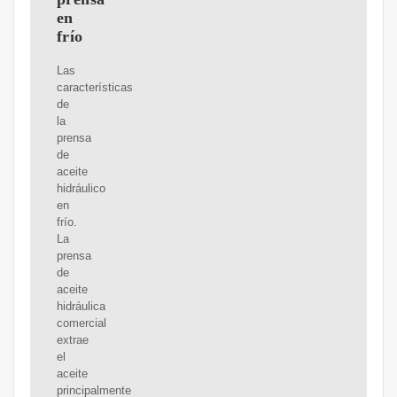
en
frío
Las
características
de
la
prensa
de
aceite
hidráulico
en
frío.
La
prensa
de
aceite
hidráulica
comercial
extrae
el
aceite
principalmente