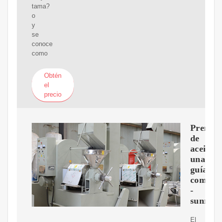
tama?
o
y
se
conoce
como
Obtén
el
precio
Prensa
de
aceite:
una
guía
comple
-
sunrise
El