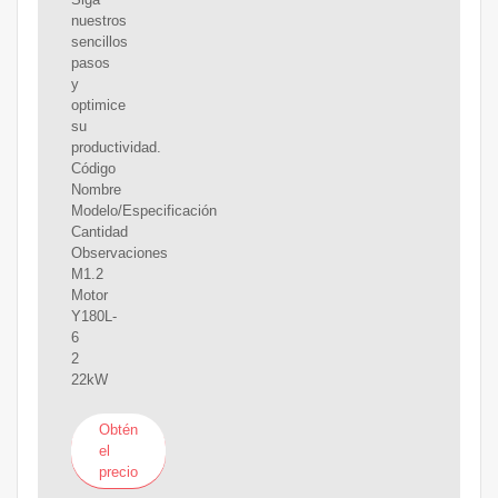
nuestros
sencillos
pasos
y
optimice
su
productividad.
Código
Nombre
Modelo/Especificación
Cantidad
Observaciones
M1.2
Motor
Y180L-
6
2
22kW
Obtén
el
precio