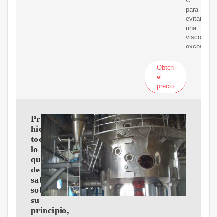
C
para
evitar
una
viscosidad
excesiva.
Obtén
el
precio
Prensa
hidráulica:
todo
lo
que
debes
saber
sobre
su
principio,