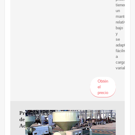
tienen
un
mantenimi
relativame
bajo
y
se
adaptan
fácilmente
a
cargas
variables.
Obtén
el
precio
Prensas
de
Aceite