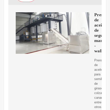
Prensa
de
aceite
de
segund
mano
-
wallap
Prensa
de
aceite
para
semillas
de
girasol,
colza,
canamo,
entre
otros.