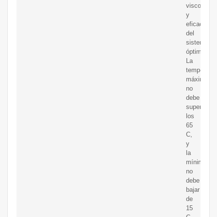
viscosidad
y
eficacia
del
sistema
óptimas.
La
temperatur
máxima
no
debe
superar
los
65
C,
y
la
mínima
no
debe
bajar
de
15