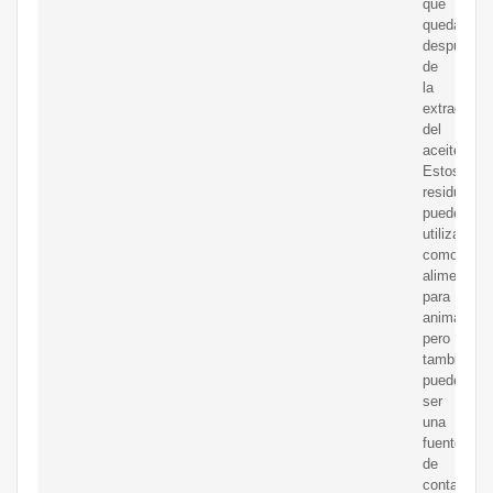
que
queda
después
de
la
extracción
del
aceite.
Estos
residuos
pueden
utilizarse
como
alimento
para
animales,
pero
también
pueden
ser
una
fuente
de
contamina