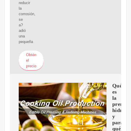
reducir
la
corrosión,
se
a?
adió
una
pequeña
Obtén
el
precio
Qué
es
la
prensa
hidrául
y
para
qué