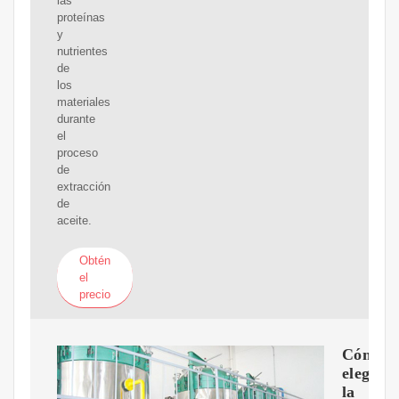
las
proteínas
y
nutrientes
de
los
materiales
durante
el
proceso
de
extracción
de
aceite.
Obtén
el
precio
Cómo
elegir
la