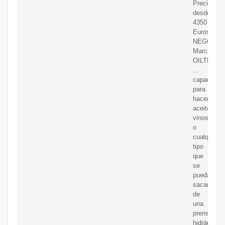
Precio
desde
4350
Euros
NEGOCIA
Marca
OILTECH.
...
capachos
para
hacer
aceite
vinos
o
cualquier
tipo
que
se
pueda
sacar
de
una
prensa
hidráulica