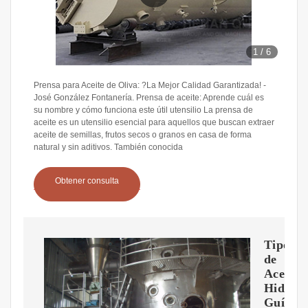
1
/
6
Prensa para Aceite de Oliva: ?La Mejor Calidad Garantizada! -
José González Fontanería. Prensa de aceite: Aprende cuál es
su nombre y cómo funciona este útil utensilio La prensa de
aceite es un utensilio esencial para aquellos que buscan extraer
aceite de semillas, frutos secos o granos en casa de forma
natural y sin aditivos. También conocida
Obtener consulta
Tipos
de
Aceites
Hidrául
Guía