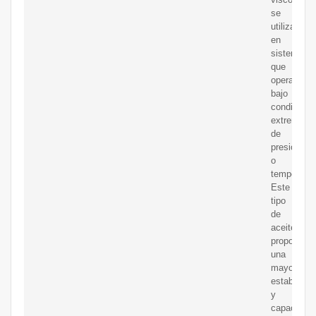
se
utiliza
en
sistemas
que
operan
bajo
condicione
extremas
de
presión
o
temperatur
Este
tipo
de
aceite
proporcion
una
mayor
estabilidad
y
capacidad