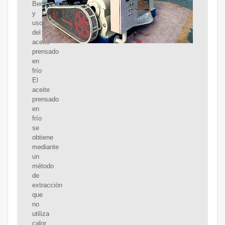
Beneficios
y
usos
del
aceite
prensado
en
frío
El
aceite
prensado
en
frío
se
obtiene
mediante
un
método
de
extracción
que
no
utiliza
calor,