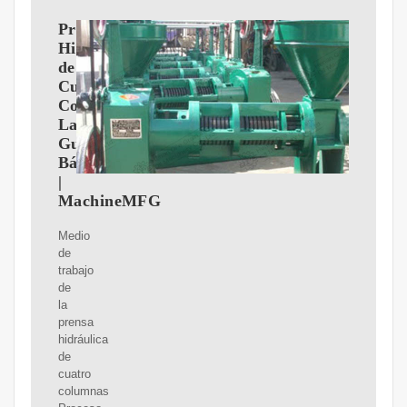
Prensa
Hidráulica
de
Cuatro
Columnas:
La
Guía
Básica
|
MachineMFG
Medio
de
trabajo
de
la
prensa
hidráulica
de
cuatro
columnas