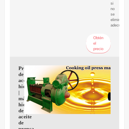
si
no
se
eliminan
adecuadam
Obtén
el
precio
Prensa
de
aceite
hidráulica
|
máquina
hidráulica
de
aceite
de
prensa