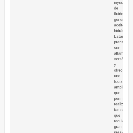
inyección
de
fluido,
generalme
aceite
hidráulico
Estas
prensas
son
altamente
versátiles
y
ofrecen
una
fuerza
amplificad
que
permite
realizar
tareas
que
requieren
gran
presión,