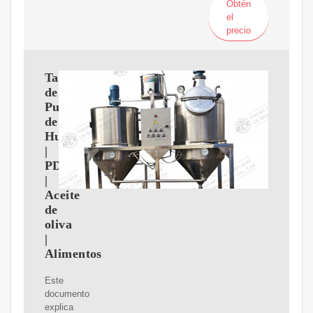
Obtén
el
precio
Tabla
de
Punto
de
Humeo
|
PDF
|
Aceite
de
oliva
|
Alimentos
Este
documento
explica