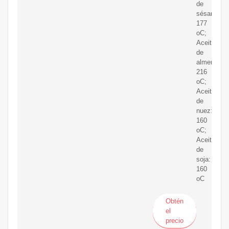
de
sésamo:
177
oC;
Aceite
de
almendras:
216
oC;
Aceite
de
nuez:
160
oC;
Aceite
de
soja:
160
oC
Obtén
el
precio