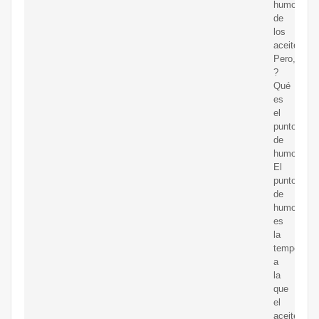
humo
de
los
aceites.
Pero,
?
Qué
es
el
punto
de
humo?
El
punto
de
humo
es
la
temperatur
a
la
que
el
aceite