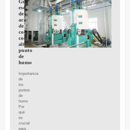
Guía
esencial
de
aceites
de
cocina
con
alto
punto
de
humo
Importancia
de
los
puntos
de
humo
Por
qué
es
crucial
para