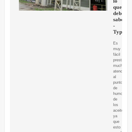
lo
que
debes
saber
-
Typhur
Es
muy
fácil
prestar
mucha
atención
al
punto
de
humo
de
los
aceites,
ya
que
esto