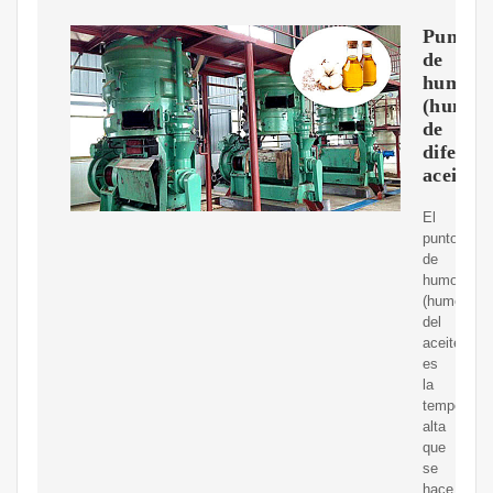
Punto
de
humo
(humeo
de
diferen
aceites
El
punto
de
humo
(humeo)
del
aceite,
es
la
temperatur
alta
que
se
hace