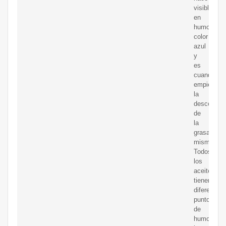
visible
en
humo
color
azul
y
es
cuando
empieza
la
descompos
de
la
grasa
misma.
Todos
los
aceites
tienen
diferentes
puntos
de
humo,