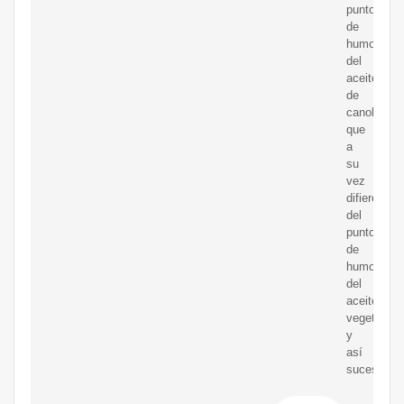
punto
de
humo
del
aceite
de
canola,
que
a
su
vez
difiere
del
punto
de
humo
del
aceite
vegetal,
y
así
sucesivam