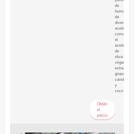
de
humo
de
diversos
aceites
como
el
aceite
de
oliva
virgen
extra,
girasol,
canola
y
coco
Obtén
el
precio