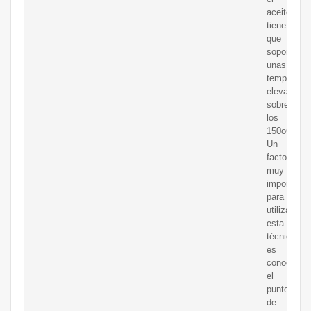
aceite,
tiene
que
soportar
unas
temperatur
elevadas,
sobrepasa
los
150oC.
Un
factor
muy
importante
para
utilizar
esta
técnica,
es
conocer
el
punto
de