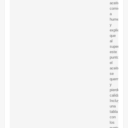
aceite
comienza
a
humear
y
explica
que
al
superar
este
punto
el
aceite
se
quema
y
pierde
calidad.
Incluye
una
tabla
con
los
puntos