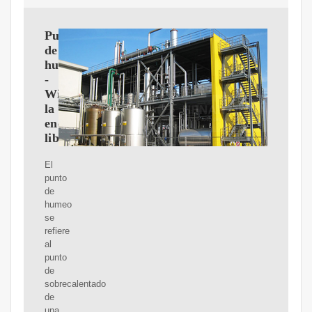
Punto
de
humeo
-
Wikipedia,
la
enciclopedia
libre
El
punto
de
humeo
se
refiere
al
punto
de
sobrecalentado
de
una