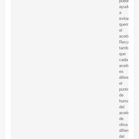
puede
ayudarte
a
evitar
quemar
el
aceite.
Recuerde
también
que
cada
aceite
es
diferente;
el
punto
de
humo
del
aceite
de
oliva
difiere
del