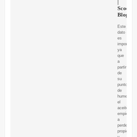
|
Scoolin
Blog
Este
dato
es
importante
ya
que
a
partir
de
su
punto
de
humeo,
el
aceite
empieza
a
perder
propiedade
y