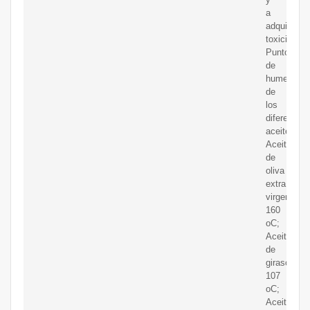
a
adquirir
toxicidad.
Puntos
de
humeo
de
los
diferentes
aceites:
Aceite
de
oliva
extra
virgen:
160
oC;
Aceite
de
girasol:
107
oC;
Aceite