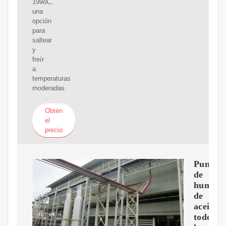
199oC,
una
opción
para
saltear
y
freír
a
temperaturas
moderadas.
Obtén
el
precio
Puntos
de
humo
de
aceite:
todo