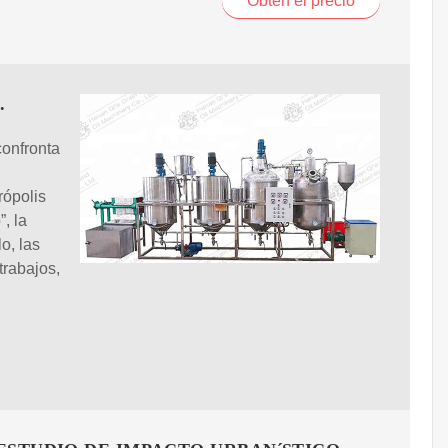
Obtén el precio
.
onfronta
rópolis
, la
o, las
trabajos,