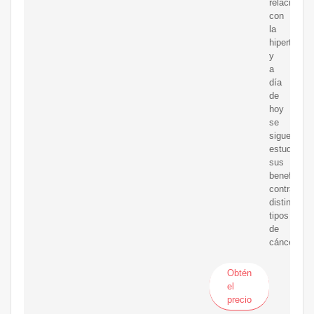
relacionad
con
la
hipertensió
y
a
día
de
hoy
se
sigue
estudiando
sus
beneficios
contra
distintos
tipos
de
cáncer.
Obtén
el
precio