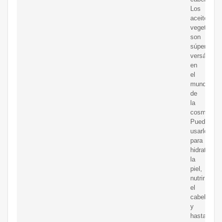
Los
aceites
vegetales
son
súper
versátiles
en
el
mundo
de
la
cosmética.
Puedes
usarlos
para
hidratar
la
piel,
nutrir
el
cabello
y
hasta