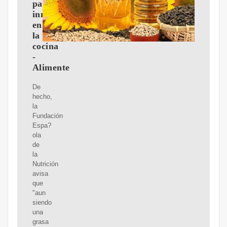
para
innovar
en
la
cocina
-
Alimente
De
hecho,
la
Fundación
Espa?
ola
de
la
Nutrición
avisa
que
"aun
siendo
una
grasa