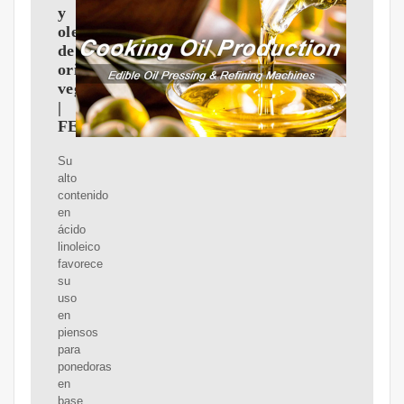
y
oleínas
de
origen
vegetal
|
FEDNA
Su
alto
contenido
en
ácido
linoleico
favorece
su
uso
en
piensos
para
ponedoras
en
base