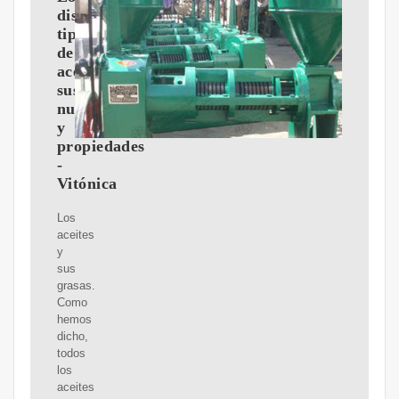
distintos
tipos
de
aceites:
sus
nutrientes
y
propiedades
-
Vitónica
Los
aceites
y
sus
grasas.
Como
hemos
dicho,
todos
los
aceites