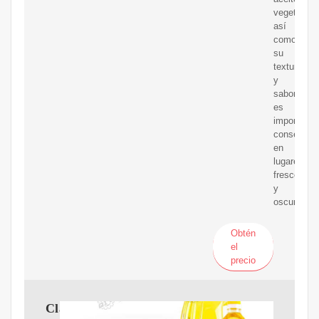
vegetales,
así
como
su
textura
y
sabor,
es
importante
conservarl
en
lugares
frescos
y
oscuros.
Obtén
el
precio
Clasificación