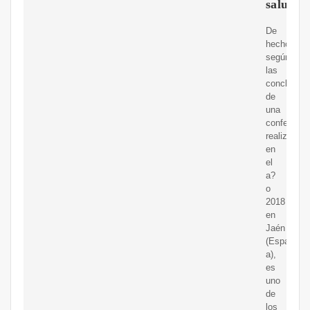
salud?
De
hecho,
según
las
conclusion
de
una
conferenci
realizada
en
el
a?
o
2018
en
Jaén
(Espa?
a),
es
uno
de
los