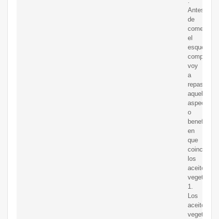
.
Antes
de
comentar
el
esquema
comparati
voy
a
repasar
aquellos
aspectos
o
beneficios
en
que
coinciden
los
aceites
vegetales.
1.
Los
aceites
vegetales