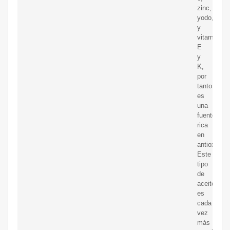
zinc,
yodo,
y
vitaminas
E
y
K,
por
tanto,
es
una
fuente
rica
en
antioxidant
Este
tipo
de
aceite
es
cada
vez
más