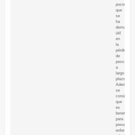
pocos
que
se
ha
demostrad
útil
en
la
pérdida
de
peso
a
largo
plazo.
Además,
se
considera
que
es
beneficios
para
prevenir
enfermeda