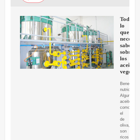
Todo
lo
que
necesita
saber
sobre
los
aceites
vegetal
Beneficios
nutricional
Algunos
aceites,
como
el
de
oliva,
son
ricos