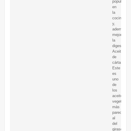
popular
en
la
cocina
y,
además,
mejora
la
digestión.
Aceite
de
cártamo:
Este
es
uno
de
los
aceites
vegetales
más
parecidos
al
del
girasol,