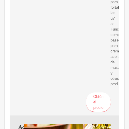
para
fortalecer
las
u?
as.
Funcionan
como
base
para
cremas,
aceites
de
masaje
y
otros
productos.
Obtén
el
precio
Aceites