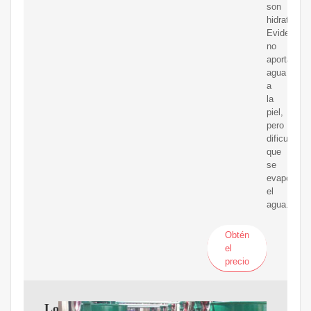
son
hidratantes
Evidentem
no
aportan
agua
a
la
piel,
pero
dificultan
que
se
evapore
el
agua.
Obtén
el
precio
Los