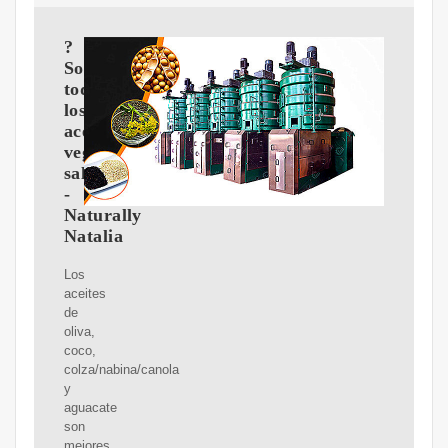
?
Son
todos
los
aceites
vegetales
saludables?
-
Naturally
Natalia
Los
aceites
de
oliva,
coco,
colza/nabina/canola
y
aguacate
son
mejores