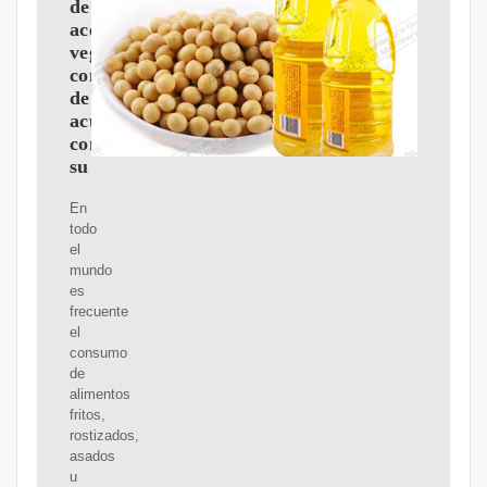
de
aceites
vegetales
comestibles
de
acuerdo
con
su
En
todo
el
mundo
es
frecuente
el
consumo
de
alimentos
fritos,
rostizados,
asados
u