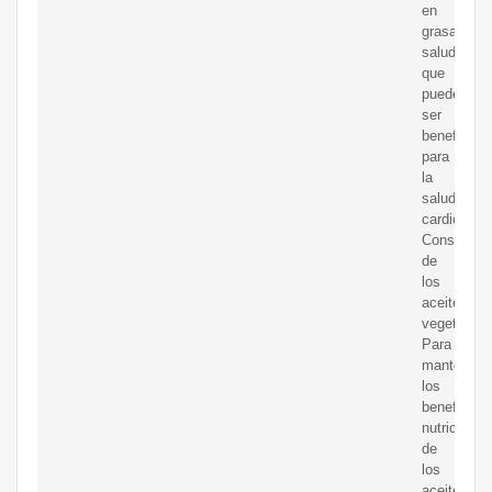
en
grasas
saludables
que
pueden
ser
beneficios
para
la
salud
cardiovascu
Conservac
de
los
aceites
vegetales:
Para
mantener
los
beneficios
nutricional
de
los
aceites