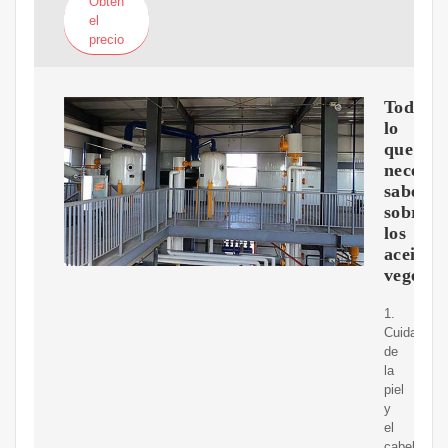
Obtén
el
precio
Todo
lo
que
necesita
saber
sobre
los
aceites
vegetal
1.
Cuidado
de
la
piel
y
el
cabello.