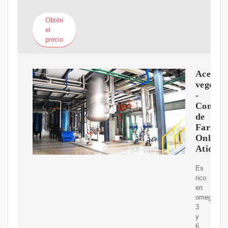
Obtén
el
precio
Aceite
vegetal
-
Consejo
de
Farmac
Online
Atida
Es
rico
en
omegas
3
y
6,