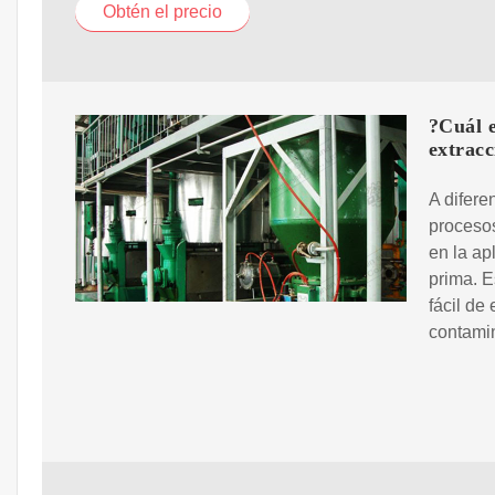
Obtén el precio
?Cuál 
extracc
A difere
proceso
en la ap
prima. E
fácil de
contami