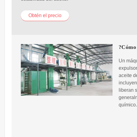
Obtén el precio
?Cómo 
Un máqu
expulsor 
aceite d
incluyen
liberan 
generalm
químico.