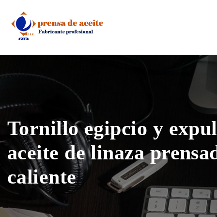
Skip
to
content
Tornillo egipcio y expu
aceite de linaza prensa
caliente