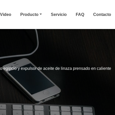
Video
Producto
Servicio
FAQ
Contacto
lo egipcio y expulsor de aceite de linaza prensado en caliente