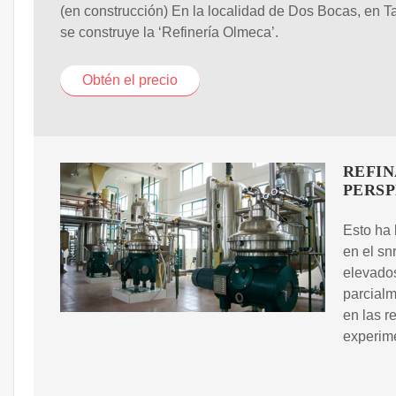
(en construcción) En la localidad de Dos Bocas, en T
se construye la ‘Refinería Olmeca’.
Obtén el precio
REFIN
PERSP
Esto ha 
en el sn
elevados
parcialm
en las r
experime