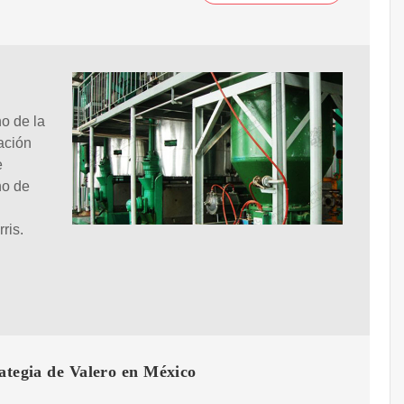
o de la
ación
e
no de
ris.
ategia de Valero en México