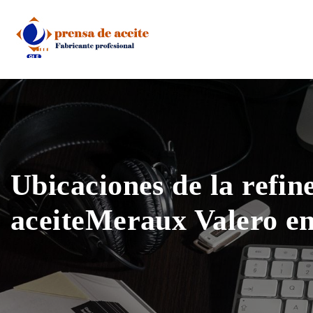
Skip
to
content
Ubicaciones de la refin
aceiteMeraux Valero e