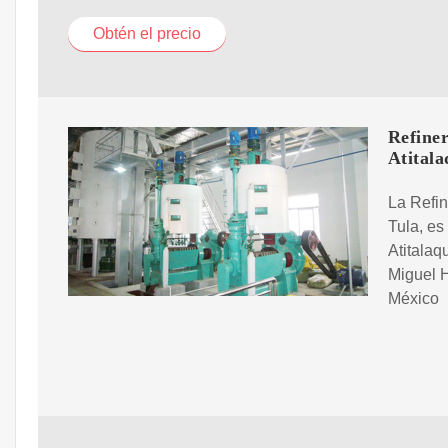
Obtén el precio
Refine
Atitala
La Refin
Tula, es
Atitalaq
Miguel H
México