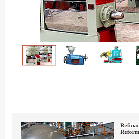
Refinac
Refor