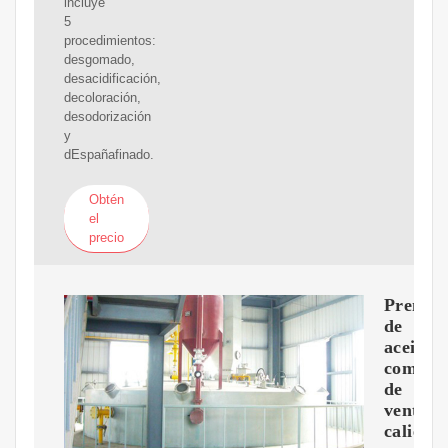
incluye
5
procedimientos:
desgomado,
desacidificación,
decoloración,
desodorización
y
dEspañafinado.
Obtén
el
precio
Prensa
de
aceite
comesti
de
venta
caliente