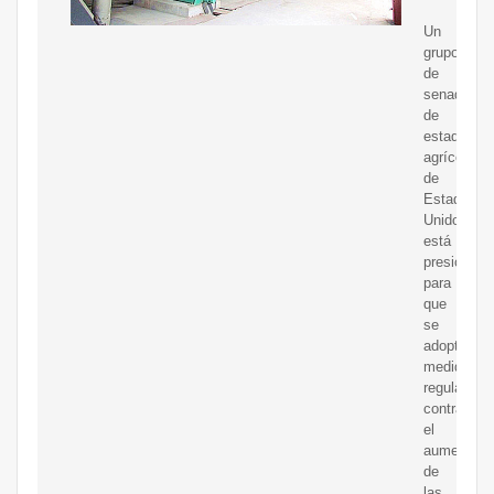
Un
grupo
de
senadores
de
estados
agrícolas
de
Estados
Unidos
está
presionand
para
que
se
adopten
medidas
reguladora
contra
el
aumento
de
las