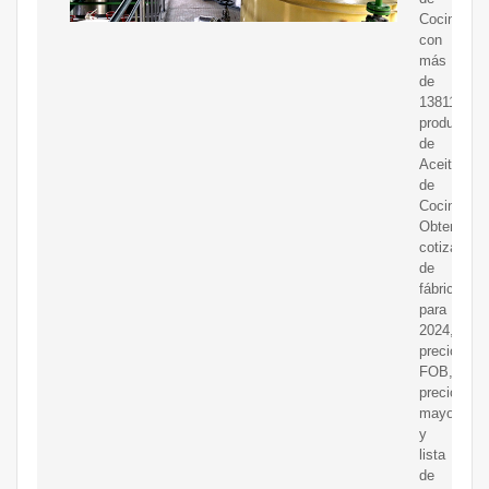
Cocina,
con
más
de
138119
productos
de
Aceite
de
Cocina.
Obtenga
cotizacion
de
fábrica
para
2024,
precio
FOB,
precio
mayorista
y
lista
de