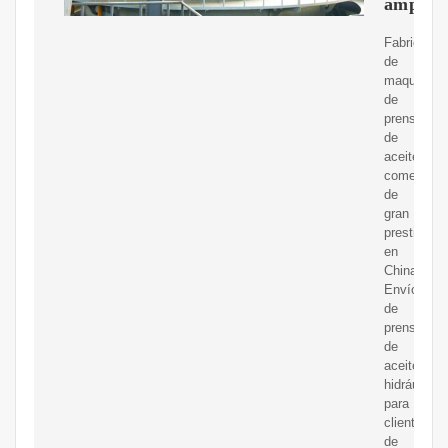
amplia
Fabricació
de
maquinaria
de
prensado
de
aceite
comestible
de
gran
prestigio
en
China.
Envío
de
prensa
de
aceite
hidráulica
para
clientes
de