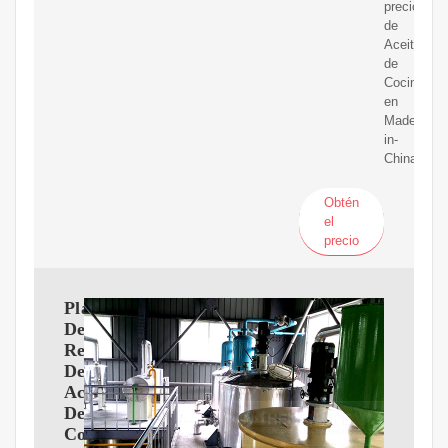
precios
de
Aceite
de
Cocina
en
Made-
in-
China.com
Obtén
el
precio
Planta
De
Refinería
De
Aceite
De
Cocina