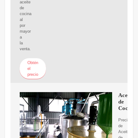
aceite
de
cocina
al
por
mayor
a
la
venta.
Obtén
el
precio
Aceite
de
Cocina
Precio
de
Aceite
de