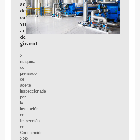
aceite
de
coco
virgen,
aceite
de
girasol
2.
máquina
de
prensado
de
aceite
inspeccionada
por
la
institución
de
Inspección
de
Certificación
SGS.