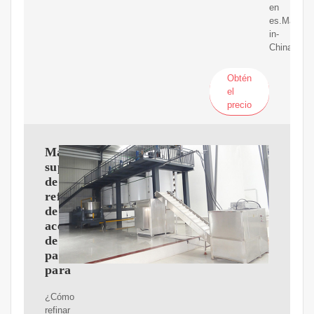
en
es.Made-
in-
China.com
Obtén
el
precio
Máquina
superior
de
refinería
de
aceite
de
palma
para
¿Cómo
refinar