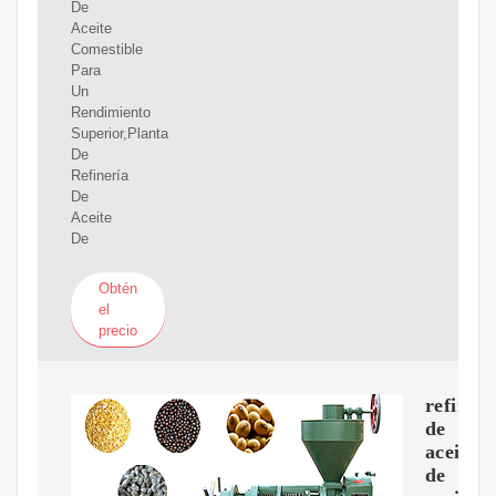
De
Aceite
Comestible
Para
Un
Rendimiento
Superior,Planta
De
Refinería
De
Aceite
De
Obtén
el
precio
refinerí
de
aceite
de