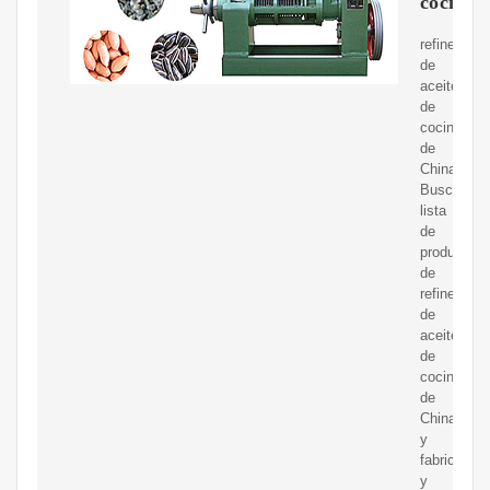
cocina
refinería
de
aceite
de
cocina
de
China,
Buscar
lista
de
productos
de
refinería
de
aceite
de
cocina
de
China
y
fabricantes
y