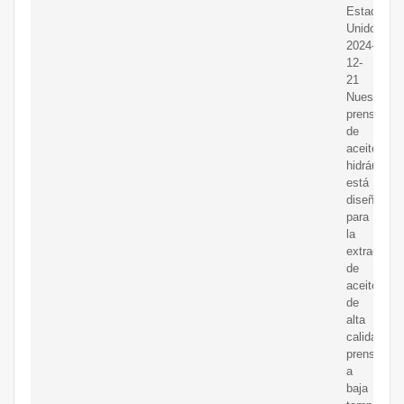
Estados
Unidos
2024-
12-
21
Nuestra
prensa
de
aceite
hidráulica
está
diseñada
para
la
extracción
de
aceite
de
alta
calidad
prensado
a
baja