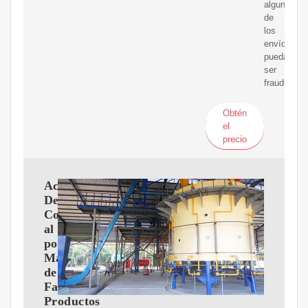
algunos
de
los
envíos
puedan
ser
fraudulento
Obtén
el
precio
Aceite
De
Cocina
al
por
Mayor
de
Fabricantes,
Productos