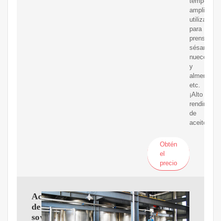
temperatur
ampliamen
utilizada
para
prensar
sésamo,
nueces
y
almendras,
etc.
¡Alto
rendimient
de
aceite
Obtén
el
precio
Aceite
de
soya,