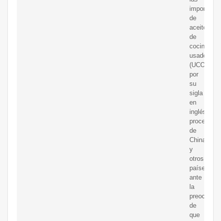
importacio
de
aceite
de
cocina
usado
(UCO,
por
su
sigla
en
inglés)
procedente
de
China
y
otros
países,
ante
la
preocupac
de
que