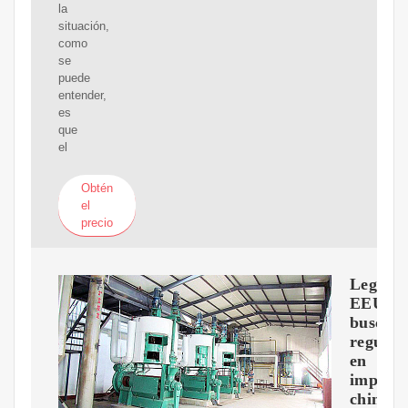
la
situación,
como
se
puede
entender,
es
que
el
Obtén
el
precio
Legisla
EEUU
buscan
regulac
en
importa
chinas