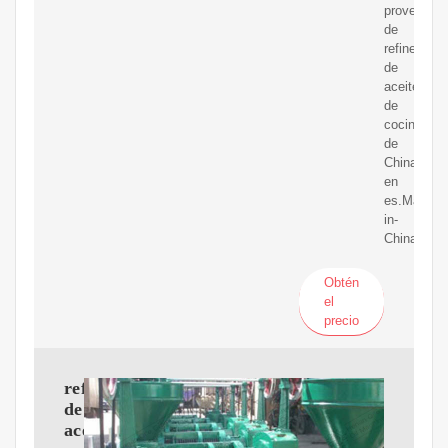
proveedor
de
refinería
de
aceite
de
cocina
de
China
en
es.Made-
in-
China.com
Obtén
el
precio
refinería
de
aceite