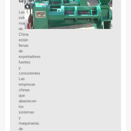
vegetal
Las
industrias
manufactureras
de
China
están
llenas
de
exportadores
fuertes
y
consistentes
Las
empresas
chinas
que
abastecen
los
sistemas
y
maquinarias
de