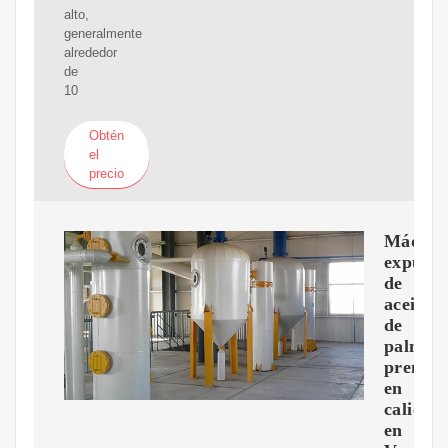
alto,
generalmente
alrededor
de
10
Obtén
el
precio
Máquin
expulso
de
aceite
de
palma
prensa
en
caliente
en