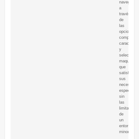
navegar
a
través
de
las
opciones,
comparar
característ
y
selecciona
maquinaria
que
satisfaga
sus
necesidad
específica
sin
las
limitacione
de
un
entorno
minorista.