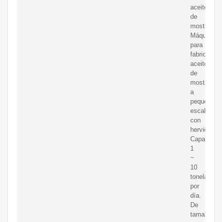
aceite
de
mostaza
Máquina
para
fabricar
aceite
de
mostaza
a
pequeña
escala
con
hervidor.
Capacidad
1
~
10
toneladas
por
día.
De
tama?