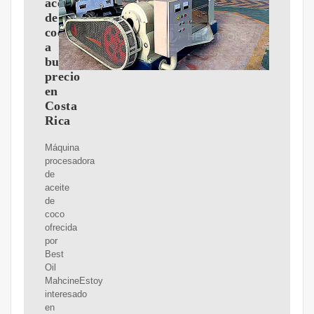
aceite
de
coco
a
buen
precio
en
Costa
Rica
Máquina
procesadora
de
aceite
de
coco
ofrecida
por
Best
Oil
MahcineEstoy
interesado
en