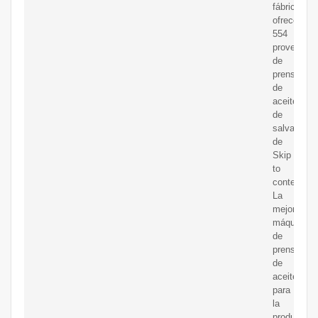
fábrica
ofrece
554
proveedor
de
prensas
de
aceite
de
salvado
de
Skip
to
content
La
mejor
máquina
de
prensado
de
aceite
para
la
producción