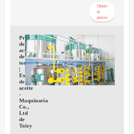
Obtén
el
precio
Prensa
de
aceite
de
tornillo
|
Expulsor
de
aceite
-
Maquinaria
Co.,
Ltd
de
Taizy