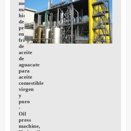
mejor
máquina
hidráulica
de
prensado
en
frío
de
aceite
de
aguacate
para
aceite
comestible
virgen
y
puro
-
Oil
press
machine,