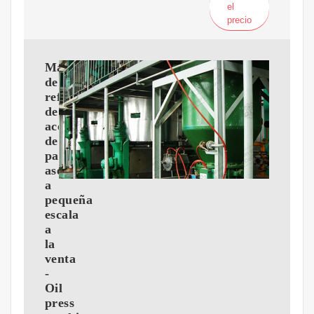
el
precio
Máquina
de
refinación
de
aceite
de
palma
asequible
a
pequeña
escala
a
la
venta
-
Oil
press