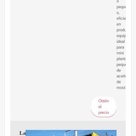
o
peque?
o,
eficiente
en
producción
equipo
ideal
para
mini
plantas
pequeñas
de
aceite
de
mostaza.
Obtén
el
precio
La