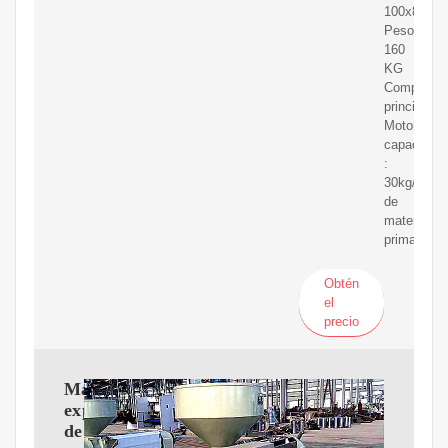
100x85x1
Peso:
160
KG
Componen
principales
Motor
capacidad
:
30kg/h
de
materia
prima
Obtén
el
precio
Máquina
expulsora
de