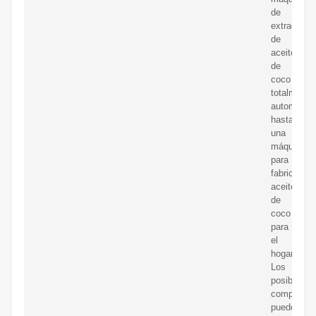
de
extracción
de
aceite
de
coco
totalmente
automática
hasta
una
máquina
para
fabricar
aceite
de
coco
para
el
hogar.
Los
posibles
comprador
pueden