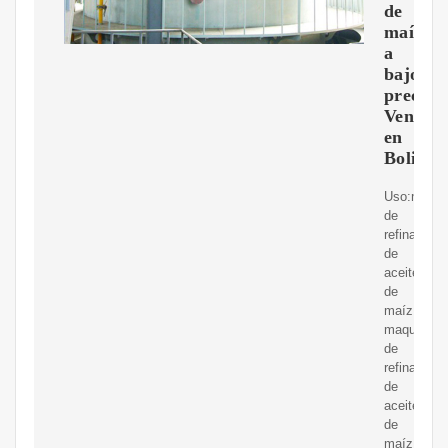
de
maíz
a
bajo
precio
Venezue
en
Bolivia
Uso:maqui
de
refinación
de
aceite
de
maíz,
maquinaria
de
refinación
de
aceite
de
maíz