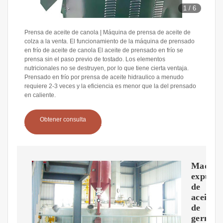
1
/
6
Prensa de aceite de canola | Máquina de prensa de aceite de
colza a la venta. El funcionamiento de la máquina de prensado
en frío de aceite de canola El aceite de prensado en frío se
prensa sin el paso previo de tostado. Los elementos
nutricionales no se destruyen, por lo que tiene cierta ventaja.
Prensado en frío por prensa de aceite hidraulico a menudo
requiere 2-3 veces y la eficiencia es menor que la del prensado
en caliente.
Obtener consulta
Maquin
expulso
de
aceite
de
germen