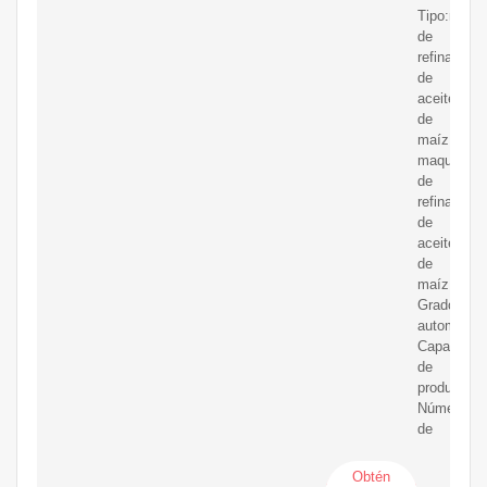
Tipo:maqui
de
refinación
de
aceite
de
maíz,
maquinaria
de
refinación
de
aceite
de
maíz
Grado
automático
Capacidad
de
producció
Número
de
Obtén