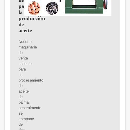
negocio
para
la
producción
de
aceite
Nuestra
maquinaria
de
venta
caliente
para
el
procesamiento
de
aceite
de
palma
generalmente
se
compone
de
dos