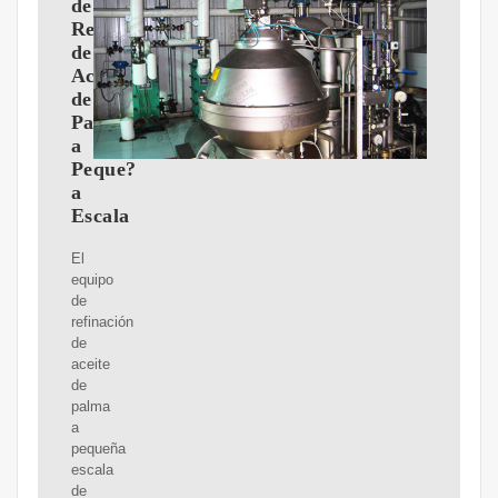
de
Refinación
de
Aceite
de
Palma
a
Peque?
a
Escala
El
equipo
de
refinación
de
aceite
de
palma
a
pequeña
escala
de