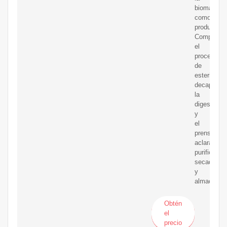
biomasa
como
producto.
Comprend
el
proceso
de
esterilizaci
decapado,
la
digestión
y
el
prensado,
aclaracion
purificació
secado
y
almacenam
Obtén
el
precio