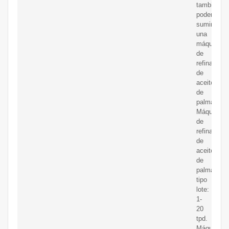
también
podemos
suministrar
una
máquina
de
refinación
de
aceite
de
palma.
Máquina
de
refinación
de
aceite
de
palma
tipo
lote:
1-
20
tpd.
Máquina