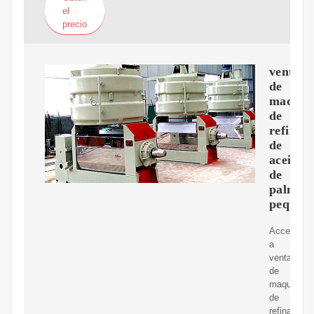
el
precio
venta
de
maquin
de
refinac
de
aceite
de
palma
pequeñ
Acceda
a
venta
de
maquinaria
de
refinación