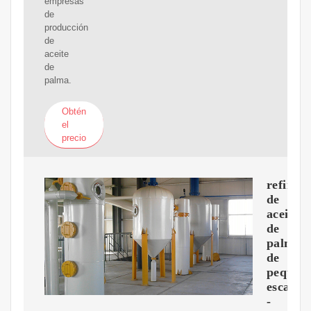
empresas
de
producción
de
aceite
de
palma.
Obtén
el
precio
refinad
de
aceite
de
palma
de
pequeñ
escala
-