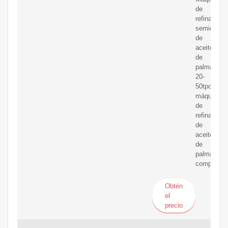
de
refinación
semiconti
de
aceite
de
palma:
20-
50tpd.
máquina
de
refinación
de
aceite
de
palma
completam
Obtén
el
precio