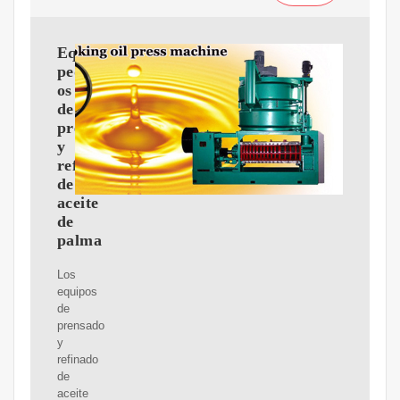
Equipos
peque?
os
de
prensado
y
refinado
de
aceite
de
palma
Los
equipos
de
prensado
y
refinado
de
aceite