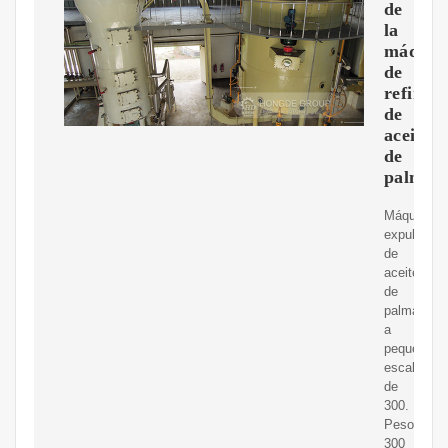
de
la
máquin
de
refinac
de
aceite
de
palma
Máquina
expulsora
de
aceite
de
palma
a
pequeña
escala
de
300.
Peso:
300