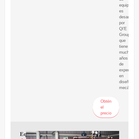
equipos
es
desarrolla
por
QI'E
Group,
que
tiene
muchos
años
de
experienci
en
diseño
mecánico.
Obtén
el
precio
Equipo