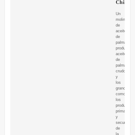
China
Un
molino
de
aceite
de
palma
produce
aceite
de
palma
crudo
y
los
granos
como
los
productos
primarios
y
secundario
de
la