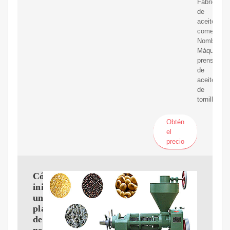
Fabricació
de
aceite
comestible
Nombre:
Máquina
prensadora
de
aceite
de
tornillo
Obtén
el
precio
Cómo
iniciar
un
plan
de