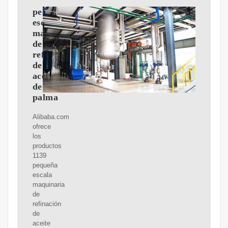
pequeña
escala
maquinaria
de
refinación
de
aceite
de
palma
Alibaba.com
ofrece
los
productos
1139
pequeña
escala
maquinaria
de
refinación
de
aceite