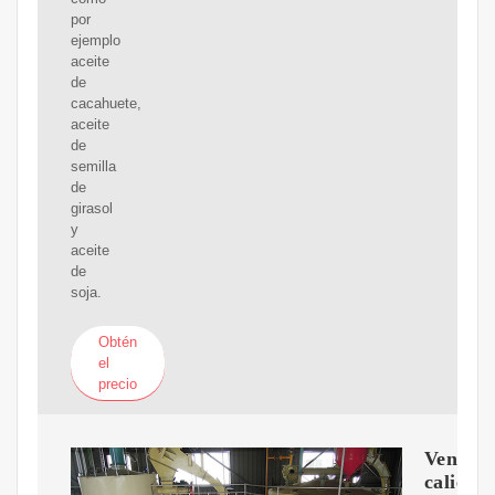
por
ejemplo
aceite
de
cacahuete,
aceite
de
semilla
de
girasol
y
aceite
de
soja.
Obtén
el
precio
Venta
caliente