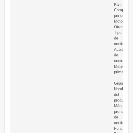
KG;
Componen
principales
Motor,
Otros;
Tipo
de
aceite:
Aceite
de
cocina;
Materia
prima
:
Girasol;
Nombre
del
producto:
Máquina
prensadora
de
aceite;
Función: