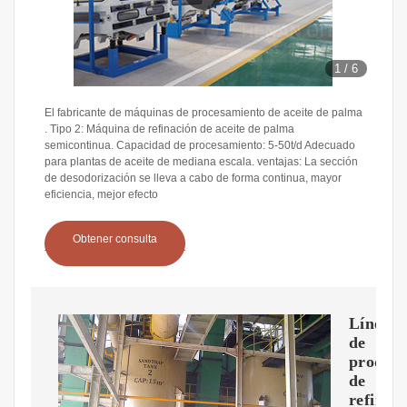
1
/
6
El fabricante de máquinas de procesamiento de aceite de palma
. Tipo 2: Máquina de refinación de aceite de palma
semicontinua. Capacidad de procesamiento: 5-50t/d Adecuado
para plantas de aceite de mediana escala. ventajas: La sección
de desodorización se lleva a cabo de forma continua, mayor
eficiencia, mejor efecto
Obtener consulta
Línea
de
producc
de
refinac