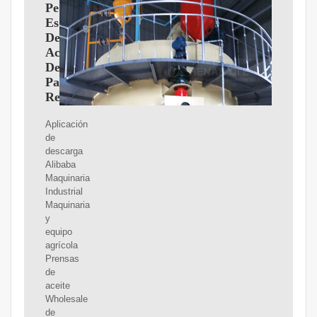
Pequeña
Escala
De
Aceite
De
Palma
Refinado:
Aplicación
de
descarga
Alibaba
Maquinaria
Industrial
Maquinaria
y
equipo
agrícola
Prensas
de
aceite
Wholesale
de