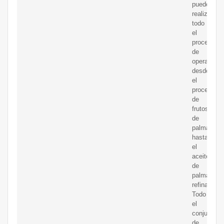
puede
realizar
todo
el
proceso
de
operación
desde
el
procesami
de
frutos
de
palma
hasta
el
aceite
de
palma
refinado.
Todo
el
conjunto
de