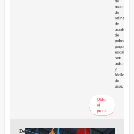
de
maquinaria
de
refinación
de
aceite
de
palma
pequeña
escala
son
automátic
y
fáciles
de
usar.
Obtén
el
precio
De