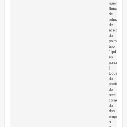
nueva
fbrica
de
refinacin
de
aceite
de
palma
tipo
1tpd
en
panam
|
Equipo
de
producción
de
aceite
comestible
de
tipo
empresaria
a