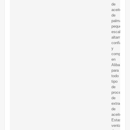
de
aceite
de
palma
pequeña
escala
altamente
confiable
y
competent
en
Alibaba.c
para
todo
tipo
de
procesos
de
extracción
de
aceite.
Estas
venta