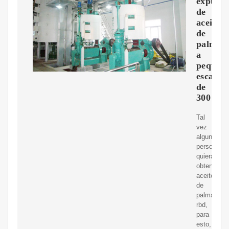
expulso
de
aceite
de
palma
a
pequeñ
escala
de
300
Tal
vez
algunas
personas
quieran
obtener
aceite
de
palma
rbd,
para
esto,