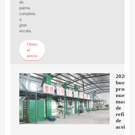
de
palma
completa
a
gran
escala.
Obtén
el
precio
2020
buen
produc
nuevo
maquin
de
refinac
de
aceite